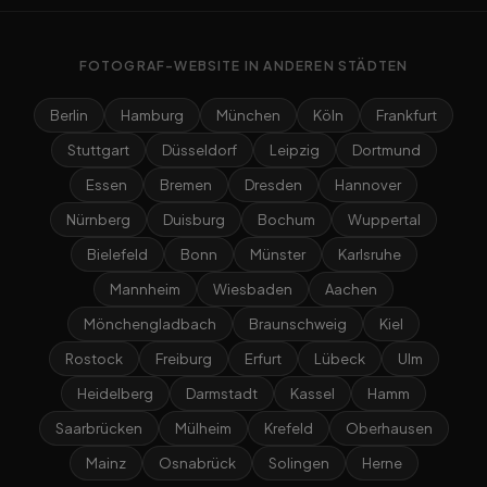
FOTOGRAF-WEBSITE IN ANDEREN STÄDTEN
Berlin
Hamburg
München
Köln
Frankfurt
Stuttgart
Düsseldorf
Leipzig
Dortmund
Essen
Bremen
Dresden
Hannover
Nürnberg
Duisburg
Bochum
Wuppertal
Bielefeld
Bonn
Münster
Karlsruhe
Mannheim
Wiesbaden
Aachen
Mönchengladbach
Braunschweig
Kiel
Rostock
Freiburg
Erfurt
Lübeck
Ulm
Heidelberg
Darmstadt
Kassel
Hamm
Saarbrücken
Mülheim
Krefeld
Oberhausen
Mainz
Osnabrück
Solingen
Herne