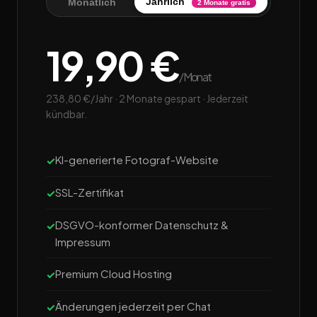
Jährlich
Monatlich
2 Monate gratis
19,90 €
/Monat
238,80 €/Jahr · 2 Monate gespart · Jederzeit
kündbar.
KI-generierte Fotograf-Website
SSL-Zertifikat
DSGVO-konformer Datenschutz &
Impressum
Premium Cloud Hosting
Änderungen jederzeit per Chat