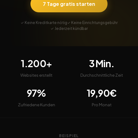
7 Tage gratis starten
✓ Keine Kreditkarte nötig
✓ Keine Einrichtungsgebühr
✓ Jederzeit kündbar
1.200+
3 Min.
Websites erstellt
Durchschnittliche Zeit
97%
19,90€
Zufriedene Kunden
Pro Monat
BEISPIEL