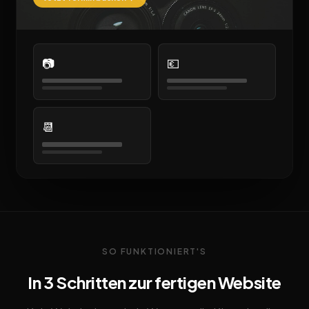
📷
💶
📆
SO FUNKTIONIERT'S
In 3 Schritten zur fertigen Website