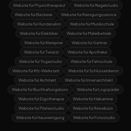
Website für Physiotherapeut
Website für Nagelstudio
Website für Bäckerei
Website für Reinigungsservice
Website für Hundesalon
Website für Musikschule
Website für Elektriker
Website für Malerbetrieb
Website für Klempner
Website für Gärtner
Website für Tierarzt
Website für Apotheke
Website für Yogastudio
Website für Fahrschule
Website für Kfz-Werkstatt
Website für Schlüsseldienst
Website für Architekt
Website für Innenarchitekt
Website für Buchhaltungsbüro
Website für Logopädie
Website für Ergotherapie
Website für Hebamme
Website für Pilatesstudio
Website für Reisebüro
Website für Hausreinigung
Website für Fotostudio