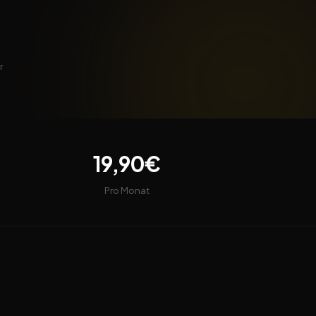
r
19,90€
Pro Monat