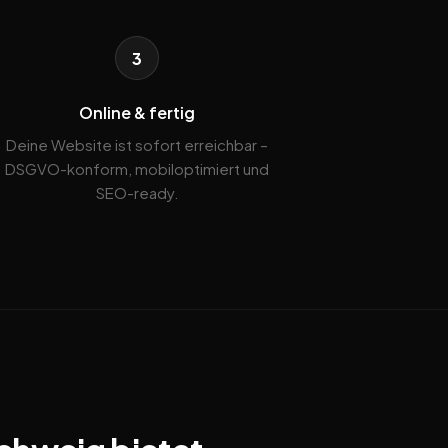
3
Online & fertig
Deine Website ist sofort erreichbar –
DSGVO-konform, mobiloptimiert und
SEO-ready.