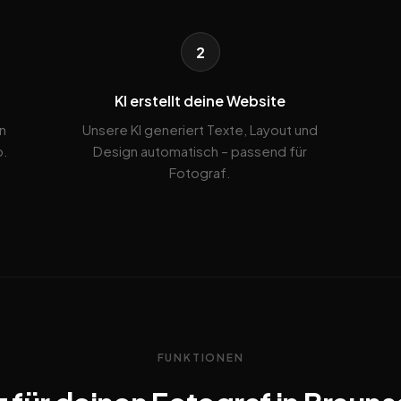
2
KI erstellt deine Website
n
Unsere KI generiert Texte, Layout und
b.
Design automatisch – passend für
Fotograf.
FUNKTIONEN