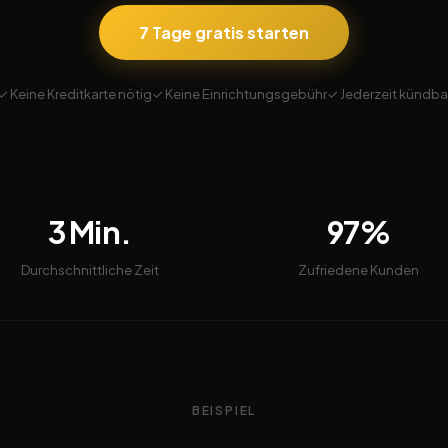
7 Tage gratis starten
✓ Keine Kreditkarte nötig
✓ Keine Einrichtungsgebühr
✓ Jederzeit kündba
3 Min.
97%
Durchschnittliche Zeit
Zufriedene Kunden
BEISPIEL