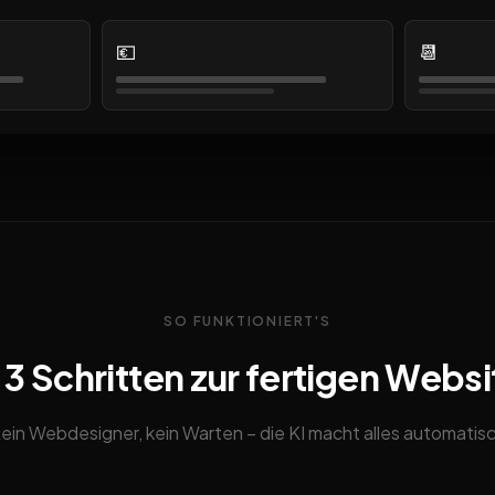
💶
📆
SO FUNKTIONIERT'S
n 3 Schritten zur fertigen Websi
ein Webdesigner, kein Warten – die KI macht alles automatis