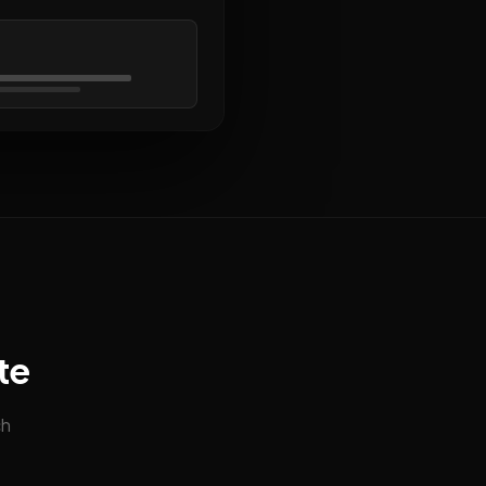
te
ch