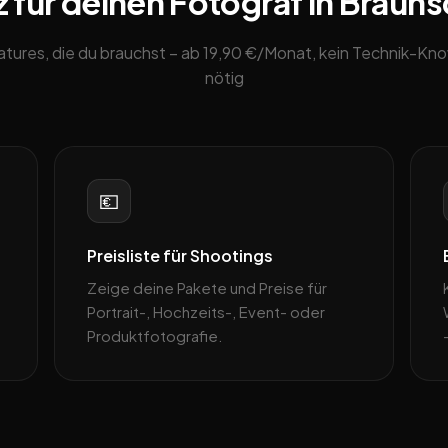
 für deinen Fotograf in Braun
eatures, die du brauchst – ab 19,90 €/Monat, kein Technik-K
nötig
💶
Preisliste für Shootings
Zeige deine Pakete und Preise für
–
Portrait-, Hochzeits-, Event- oder
Produktfotografie.