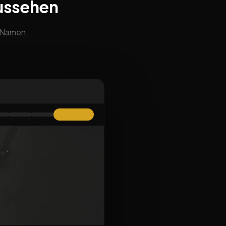
ussehen
m Namen,