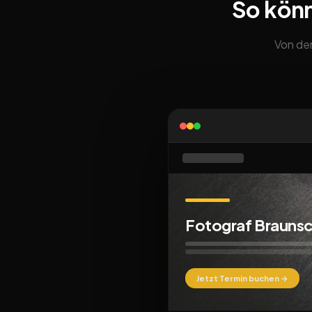
So kön
Von der
Fotograf Brauns
Jetzt Termin buchen →