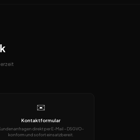
ck
erzeit
✉️
Kontaktformular
Kundenanfragen direkt per E-Mail – DSGVO-
konform und sofort einsatzbereit.