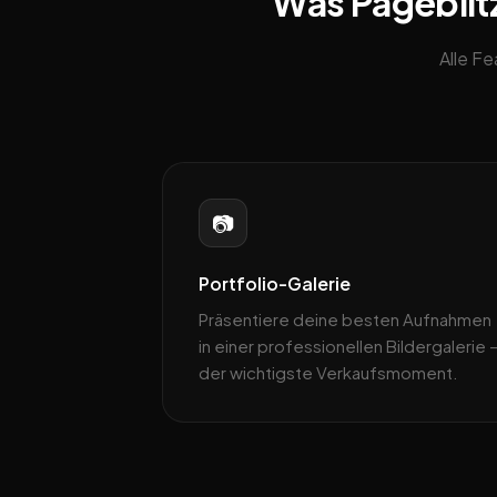
Was Pageblitz
Alle F
📷
Portfolio-Galerie
Präsentiere deine besten Aufnahmen
in einer professionellen Bildergalerie 
der wichtigste Verkaufsmoment.