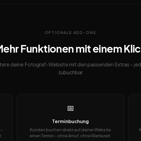
OPTIONALE ADD-ONS
ehr Funktionen mit einem Kli
tere deine Fotograf-Website mit den passenden Extras – jed
zubuchbar
📅
Terminbuchung
 –
Kunden buchen direkt auf deiner Website
.
einen Termin – ohne Anruf, ohne Wartezeit.