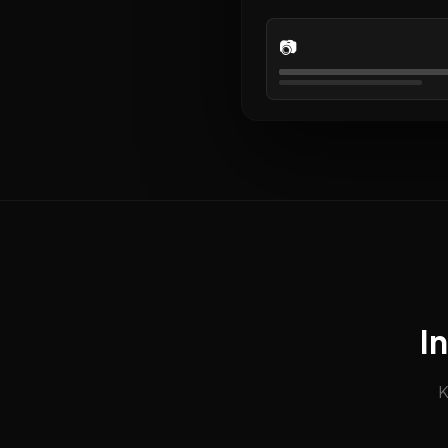
📷
I
K