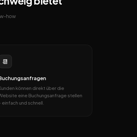
schweig bietet
now-how
📆
Buchungsanfragen
Kunden können direkt über die
Website eine Buchungsanfrage stellen
– einfach und schnell.