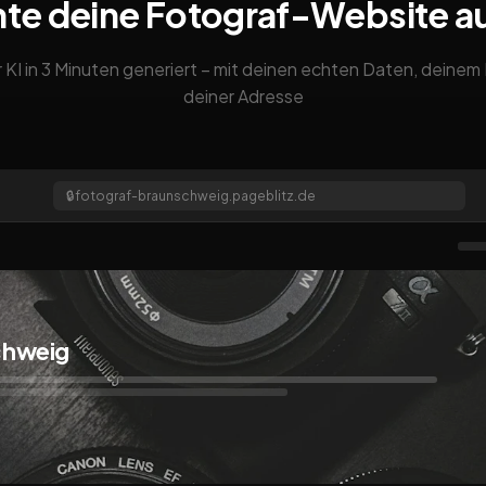
nte deine Fotograf-Website a
 KI in 3 Minuten generiert – mit deinen echten Daten, deine
deiner Adresse
🔒
fotograf-braunschweig.pageblitz.de
chweig