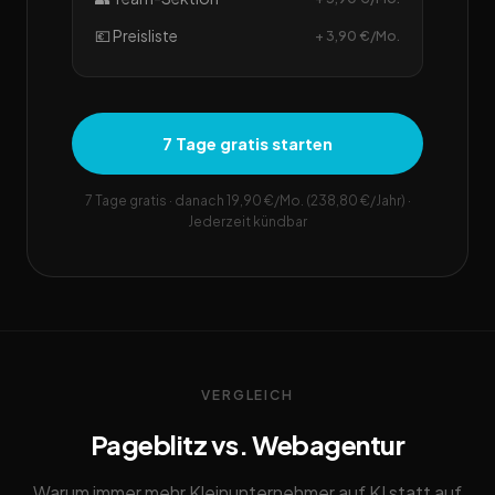
💶 Preisliste
+ 3,90 €/Mo.
7 Tage gratis starten
7 Tage gratis · danach 19,90 €/Mo. (238,80 €/Jahr) ·
Jederzeit kündbar
VERGLEICH
Pageblitz vs. Webagentur
Warum immer mehr Kleinunternehmer auf KI statt auf