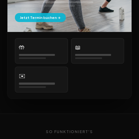
Jetzt Termin buchen →
🤲
📖
✉️
SO FUNKTIONIERT'S