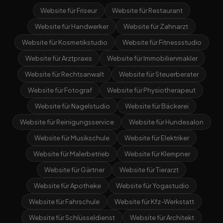
Website für Friseur
Website für Restaurant
Website für Handwerker
Website für Zahnarzt
Website für Kosmetikstudio
Website für Fitnessstudio
Website für Arztpraxis
Website für Immobilienmakler
Website für Rechtsanwalt
Website für Steuerberater
Website für Fotograf
Website für Physiotherapeut
Website für Nagelstudio
Website für Bäckerei
Website für Reinigungsservice
Website für Hundesalon
Website für Musikschule
Website für Elektriker
Website für Malerbetrieb
Website für Klempner
Website für Gärtner
Website für Tierarzt
Website für Apotheke
Website für Yogastudio
Website für Fahrschule
Website für Kfz-Werkstatt
Website für Schlüsseldienst
Website für Architekt