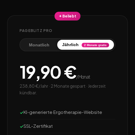
✦ Beliebt
PAGEBLITZ PRO
Jährlich
Monatlich
2 Monate gratis
19,90 €
/Monat
238,80 €/Jahr · 2 Monate gespart · Jederzeit
kündbar.
KI-generierte Ergotherapie-Website
SSL-Zertifikat