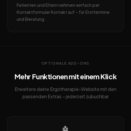
Patienten und Eltern nehmen einfach per
Kontaktformular Kontakt auf – für Ersttermine
und Beratung.
OPTIONALE ADD-ONS
Mehr Funktionen mit einem Klick
Erweitere deine Ergotherapie-Website mit den
passenden Extras – jederzeit zubuchbar
🤖