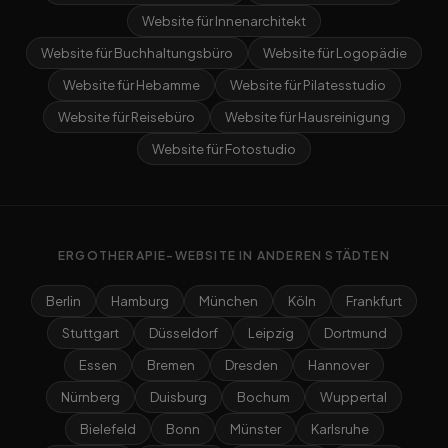
Website für Innenarchitekt
Website für Buchhaltungsbüro
Website für Logopädie
Website für Hebamme
Website für Pilatesstudio
Website für Reisebüro
Website für Hausreinigung
Website für Fotostudio
ERGOTHERAPIE-WEBSITE IN ANDEREN STÄDTEN
Berlin
Hamburg
München
Köln
Frankfurt
Stuttgart
Düsseldorf
Leipzig
Dortmund
Essen
Bremen
Dresden
Hannover
Nürnberg
Duisburg
Bochum
Wuppertal
Bielefeld
Bonn
Münster
Karlsruhe