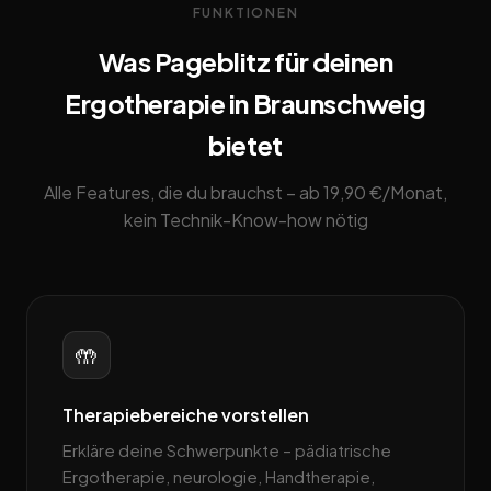
FUNKTIONEN
Was Pageblitz für deinen
Ergotherapie in Braunschweig
bietet
Alle Features, die du brauchst – ab 19,90 €/Monat,
kein Technik-Know-how nötig
🤲
Therapiebereiche vorstellen
Erkläre deine Schwerpunkte – pädiatrische
Ergotherapie, neurologie, Handtherapie,