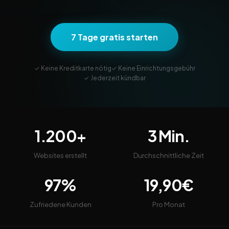
7 Tage gratis starten
✓ Keine Kreditkarte nötig
✓ Keine Einrichtungsgebühr
✓ Jederzeit kündbar
1.200+
3 Min.
Websites erstellt
Durchschnittliche Zeit
97%
19,90€
Zufriedene Kunden
Pro Monat