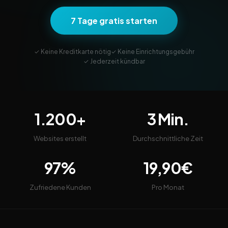
7 Tage gratis starten
✓ Keine Kreditkarte nötig
✓ Keine Einrichtungsgebühr
✓ Jederzeit kündbar
1.200+
3 Min.
Websites erstellt
Durchschnittliche Zeit
97%
19,90€
Zufriedene Kunden
Pro Monat