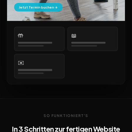
Jetzt Termin buchen →
🤲
📖
✉️
SO FUNKTIONIERT'S
In 3 Schritten zur fertigen Website