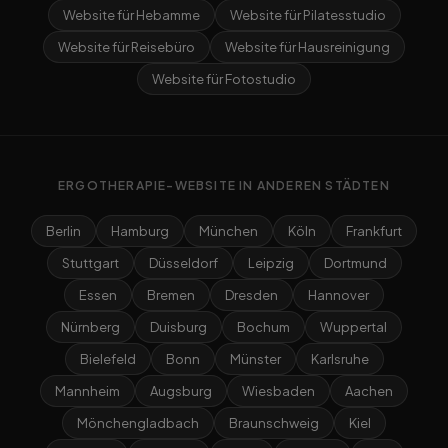
Website für Hebamme
Website für Pilatesstudio
Website für Reisebüro
Website für Hausreinigung
Website für Fotostudio
ERGOTHERAPIE-WEBSITE IN ANDEREN STÄDTEN
Berlin
Hamburg
München
Köln
Frankfurt
Stuttgart
Düsseldorf
Leipzig
Dortmund
Essen
Bremen
Dresden
Hannover
Nürnberg
Duisburg
Bochum
Wuppertal
Bielefeld
Bonn
Münster
Karlsruhe
Mannheim
Augsburg
Wiesbaden
Aachen
Mönchengladbach
Braunschweig
Kiel