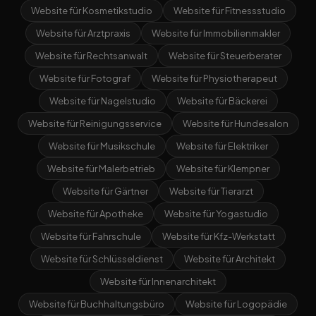
Website für Kosmetikstudio
Website für Fitnessstudio
Website für Arztpraxis
Website für Immobilienmakler
Website für Rechtsanwalt
Website für Steuerberater
Website für Fotograf
Website für Physiotherapeut
Website für Nagelstudio
Website für Bäckerei
Website für Reinigungsservice
Website für Hundesalon
Website für Musikschule
Website für Elektriker
Website für Malerbetrieb
Website für Klempner
Website für Gärtner
Website für Tierarzt
Website für Apotheke
Website für Yogastudio
Website für Fahrschule
Website für Kfz-Werkstatt
Website für Schlüsseldienst
Website für Architekt
Website für Innenarchitekt
Website für Buchhaltungsbüro
Website für Logopädie