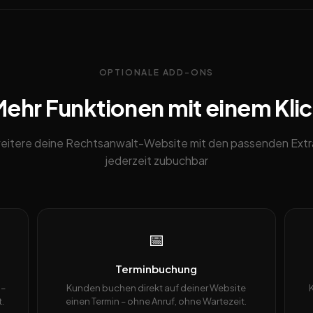
OPTIONALE ADD-ONS
ehr Funktionen mit einem Kli
eitere deine Rechtsanwalt-Website mit den passenden Extr
jederzeit zubuchbar
📅
Terminbuchung
 –
Kunden buchen direkt auf deiner Website
.
einen Termin – ohne Anruf, ohne Wartezeit.