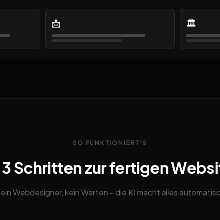
📩
🏛️
SO FUNKTIONIERT'S
n 3 Schritten zur fertigen Websi
ein Webdesigner, kein Warten – die KI macht alles automatis