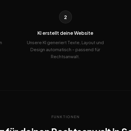
2
KI erstellt deine Website
n
Unsere KI generiert Texte, Layout und
Design automatisch – passend für
Rechtsanwalt.
FUNKTIONEN