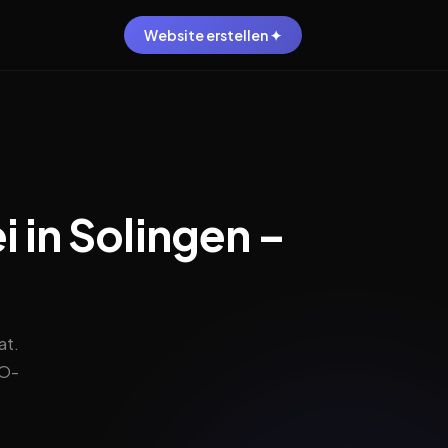
Website erstellen ✦
 in Solingen –
at.
VO-