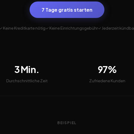
7 Tage gratis starten
✓ Keine Kreditkarte nötig
✓ Keine Einrichtungsgebühr
✓ Jederzeit kündba
3 Min.
97%
Durchschnittliche Zeit
Zufriedene Kunden
BEISPIEL