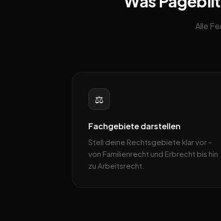
Was Pageblitz
Alle F
⚖️
Fachgebiete darstellen
Stell deine Rechtsgebiete klar vor –
von Familienrecht und Erbrecht bis hin
zu Arbeitsrecht.