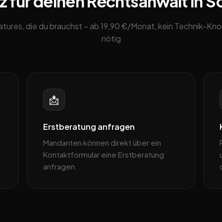
 für deinen Rechtsanwalt in S
eatures, die du brauchst – ab 19,90 €/Monat, kein Technik-K
nötig
📩
Erstberatung anfragen
Mandanten können direkt über ein
Kontaktformular eine Erstberatung
anfragen.