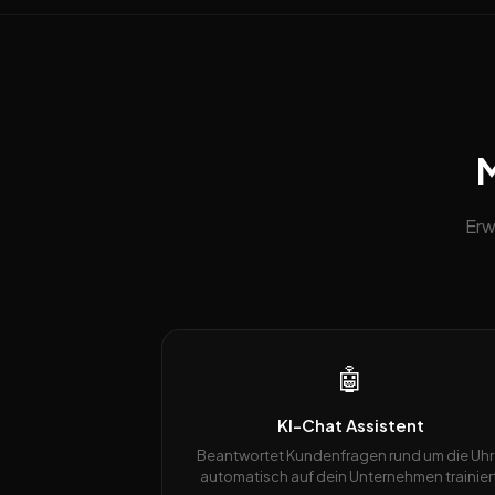
M
Erw
🤖
KI-Chat Assistent
Beantwortet Kundenfragen rund um die Uhr
automatisch auf dein Unternehmen trainiert