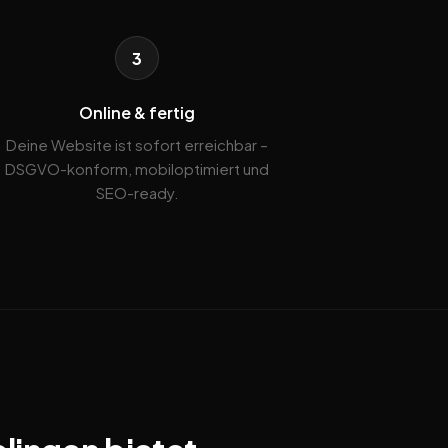
3
Online & fertig
Deine Website ist sofort erreichbar –
DSGVO-konform, mobiloptimiert und
SEO-ready.