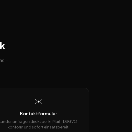
ck
as –
✉️
Kontaktformular
Kundenanfragen direkt per E-Mail – DSGVO-
konform und sofort einsatzbereit.