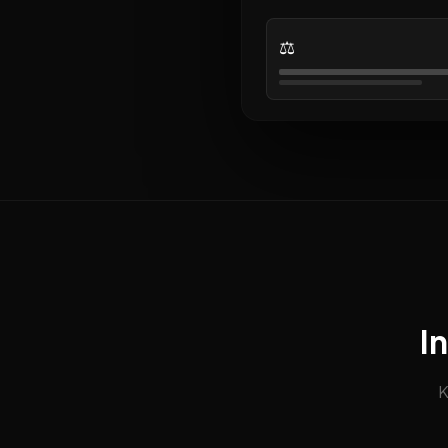
⚖️
I
K