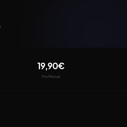
r
19,90€
Pro Monat