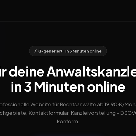
⚡ KI-generiert · In 3 Minuten online
r deine Anwaltskanzlei
in 3 Minuten online
ofessionelle Website für Rechtsanwälte ab 19,90 €/Mon
chgebiete, Kontaktformular, Kanzleivorstellung – DSG
konform.