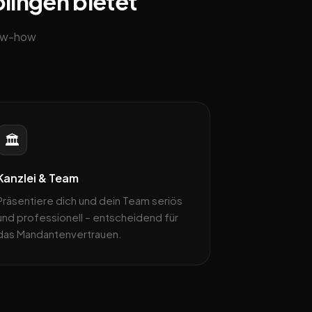
olingen bietet
now-how
🏛️
Kanzlei & Team
Präsentiere dich und dein Team seriös
und professionell – entscheidend für
das Mandantenvertrauen.