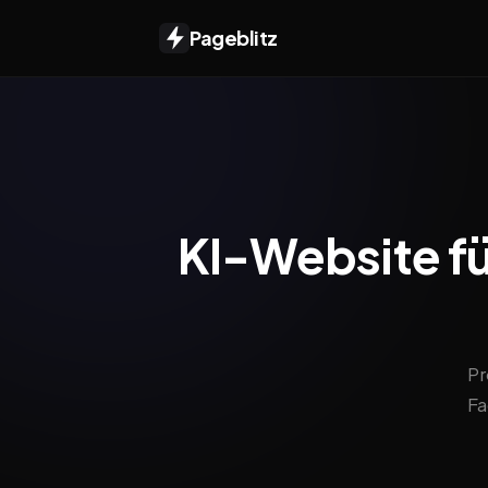
Pageblitz
KI-Website fü
Pr
Fa