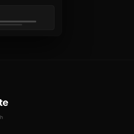
te
ch