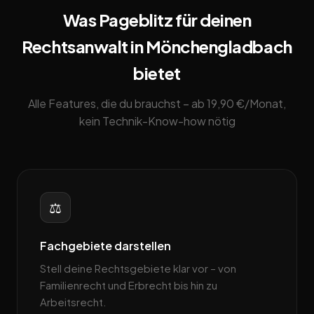
Was Pageblitz für deinen
Rechtsanwalt in Mönchengladbach
bietet
Alle Features, die du brauchst – ab 19,90 €/Monat,
kein Technik-Know-how nötig
⚖️
Fachgebiete darstellen
Stell deine Rechtsgebiete klar vor – von
Familienrecht und Erbrecht bis hin zu
Arbeitsrecht.