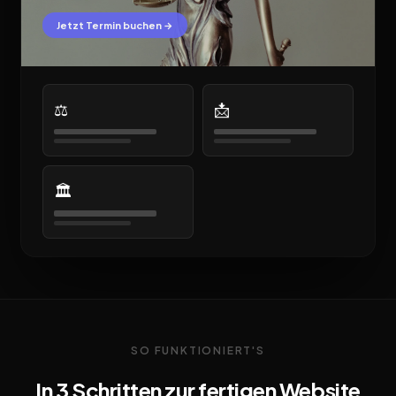
Jetzt Termin buchen →
⚖️
📩
🏛️
SO FUNKTIONIERT'S
In 3 Schritten zur fertigen Website