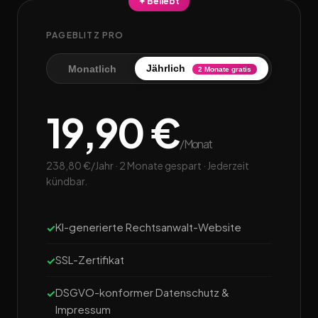
✦ Beliebt
PAGEBLITZ PRO
Jährlich
Monatlich
2 Monate gratis
19,90 €
/Monat
238,80 €/Jahr · 2 Monate gespart · Jederzeit
kündbar.
KI-generierte Rechtsanwalt-Website
SSL-Zertifikat
DSGVO-konformer Datenschutz &
Impressum