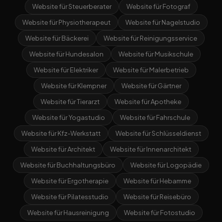
Website für Steuerberater
Website für Fotograf
Website für Physiotherapeut
Website für Nagelstudio
Website für Bäckerei
Website für Reinigungsservice
Website für Hundesalon
Website für Musikschule
Website für Elektriker
Website für Malerbetrieb
Website für Klempner
Website für Gärtner
Website für Tierarzt
Website für Apotheke
Website für Yogastudio
Website für Fahrschule
Website für Kfz-Werkstatt
Website für Schlüsseldienst
Website für Architekt
Website für Innenarchitekt
Website für Buchhaltungsbüro
Website für Logopädie
Website für Ergotherapie
Website für Hebamme
Website für Pilatesstudio
Website für Reisebüro
Website für Hausreinigung
Website für Fotostudio