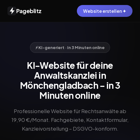
Pageblitz
Website erstellen ✦
⚡ KI-generiert · In 3 Minuten online
KI-Website für deine
Anwaltskanzlei in
Mönchengladbach – in 3
Minuten online
Professionelle Website für Rechtsanwälte ab
19,90 €/Monat. Fachgebiete, Kontaktformular,
Kanzleivorstellung – DSGVO-konform.