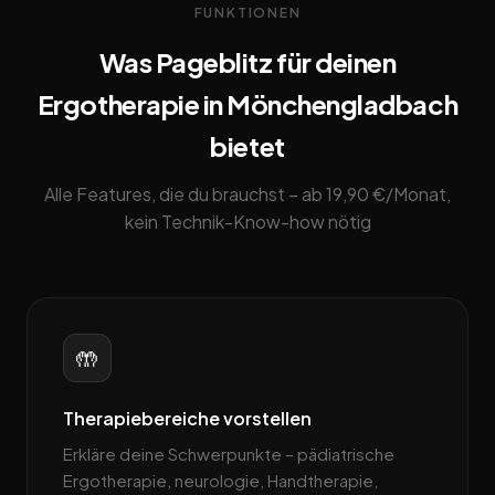
FUNKTIONEN
Was Pageblitz für deinen
Ergotherapie in Mönchengladbach
bietet
Alle Features, die du brauchst – ab 19,90 €/Monat,
kein Technik-Know-how nötig
🤲
Therapiebereiche vorstellen
Erkläre deine Schwerpunkte – pädiatrische
Ergotherapie, neurologie, Handtherapie,