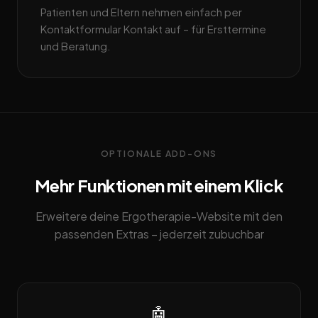
Patienten und Eltern nehmen einfach per
Kontaktformular Kontakt auf – für Ersttermine
und Beratung.
OPTIONALE ADD-ONS
Mehr Funktionen mit einem Klick
Erweitere deine Ergotherapie-Website mit den
passenden Extras – jederzeit zubuchbar
🤖