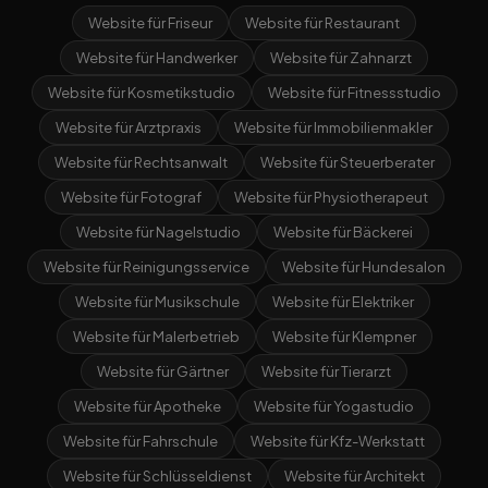
Website für Friseur
Website für Restaurant
Website für Handwerker
Website für Zahnarzt
Website für Kosmetikstudio
Website für Fitnessstudio
Website für Arztpraxis
Website für Immobilienmakler
Website für Rechtsanwalt
Website für Steuerberater
Website für Fotograf
Website für Physiotherapeut
Website für Nagelstudio
Website für Bäckerei
Website für Reinigungsservice
Website für Hundesalon
Website für Musikschule
Website für Elektriker
Website für Malerbetrieb
Website für Klempner
Website für Gärtner
Website für Tierarzt
Website für Apotheke
Website für Yogastudio
Website für Fahrschule
Website für Kfz-Werkstatt
Website für Schlüsseldienst
Website für Architekt