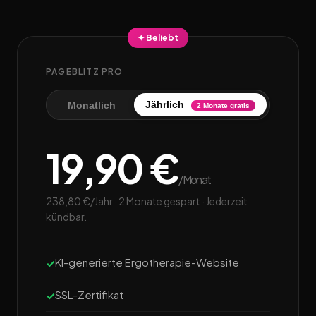
✦ Beliebt
PAGEBLITZ PRO
Jährlich
Monatlich
2 Monate gratis
19,90 €
/Monat
238,80 €/Jahr · 2 Monate gespart · Jederzeit
kündbar.
KI-generierte Ergotherapie-Website
SSL-Zertifikat