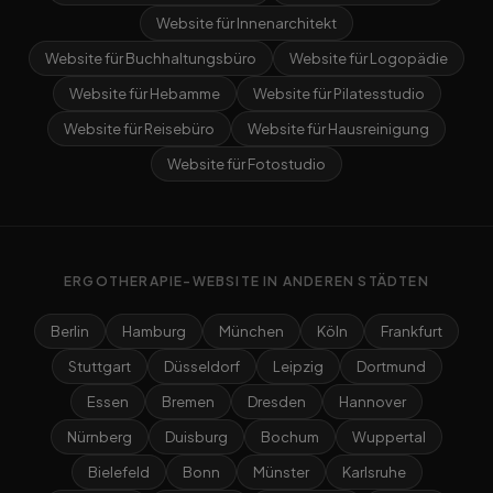
Website für Innenarchitekt
Website für Buchhaltungsbüro
Website für Logopädie
Website für Hebamme
Website für Pilatesstudio
Website für Reisebüro
Website für Hausreinigung
Website für Fotostudio
ERGOTHERAPIE-WEBSITE IN ANDEREN STÄDTEN
Berlin
Hamburg
München
Köln
Frankfurt
Stuttgart
Düsseldorf
Leipzig
Dortmund
Essen
Bremen
Dresden
Hannover
Nürnberg
Duisburg
Bochum
Wuppertal
Bielefeld
Bonn
Münster
Karlsruhe