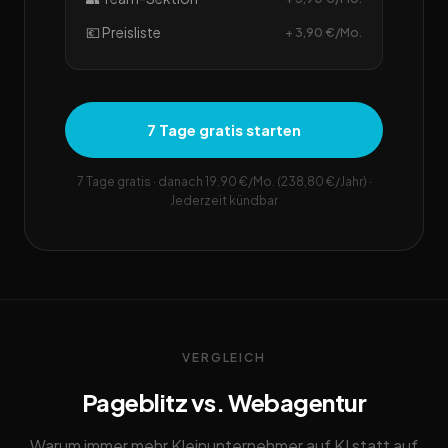
💶 Preisliste
+ 3,90 €/Mo.
7 Tage gratis starten
7 Tage gratis · danach 19,90 €/Mo. (238,80 €/Jahr) ·
Jederzeit kündbar
VERGLEICH
Pageblitz vs. Webagentur
Warum immer mehr Kleinunternehmer auf KI statt auf