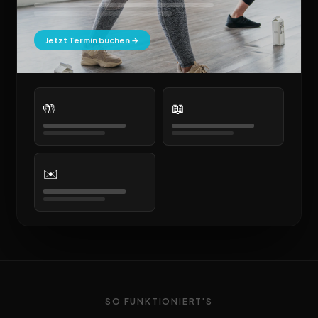
Jetzt Termin buchen →
🤲
📖
✉️
SO FUNKTIONIERT'S