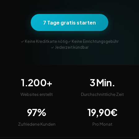
7 Tage gratis starten
✓ Keine Kreditkarte nötig
✓ Keine Einrichtungsgebühr
✓ Jederzeit kündbar
1.200+
3 Min.
Websites erstellt
Durchschnittliche Zeit
97%
19,90€
Zufriedene Kunden
Pro Monat