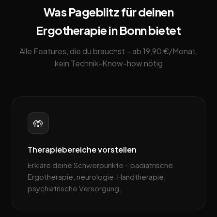
Was Pageblitz für deinen
Ergotherapie in Bonn bietet
Alle Features, die du brauchst – ab 19,90 €/Monat,
kein Technik-Know-how nötig
🤲
Therapiebereiche vorstellen
Erkläre deine Schwerpunkte – pädiatrische
Ergotherapie, neurologie, Handtherapie,
psychiatrische Versorgung.