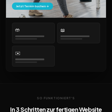
Jetzt Termin buchen →
🤲
📖
✉️
SO FUNKTIONIERT'S
In 3 Schritten zur fertigen Website