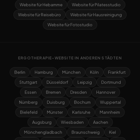
Website für Hebamme
Website für Pilatesstudio
Website für Reisebüro
Website für Hausreinigung
Website für Fotostudio
ERGOTHERAPIE-WEBSITE IN ANDEREN STÄDTEN
Berlin
Hamburg
München
Köln
Frankfurt
Stuttgart
Düsseldorf
Leipzig
Dortmund
Essen
Bremen
Dresden
Hannover
Nürnberg
Duisburg
Bochum
Wuppertal
Bielefeld
Münster
Karlsruhe
Mannheim
Augsburg
Wiesbaden
Aachen
Mönchengladbach
Braunschweig
Kiel