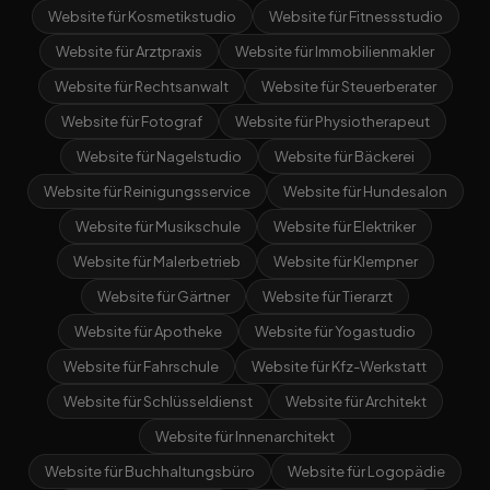
Website für Kosmetikstudio
Website für Fitnessstudio
Website für Arztpraxis
Website für Immobilienmakler
Website für Rechtsanwalt
Website für Steuerberater
Website für Fotograf
Website für Physiotherapeut
Website für Nagelstudio
Website für Bäckerei
Website für Reinigungsservice
Website für Hundesalon
Website für Musikschule
Website für Elektriker
Website für Malerbetrieb
Website für Klempner
Website für Gärtner
Website für Tierarzt
Website für Apotheke
Website für Yogastudio
Website für Fahrschule
Website für Kfz-Werkstatt
Website für Schlüsseldienst
Website für Architekt
Website für Innenarchitekt
Website für Buchhaltungsbüro
Website für Logopädie