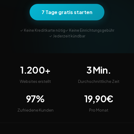
7 Tage gratis starten
✓ Keine Kreditkarte nötig
✓ Keine Einrichtungsgebühr
✓ Jederzeit kündbar
1.200+
3 Min.
Websites erstellt
Durchschnittliche Zeit
97%
19,90€
Zufriedene Kunden
Pro Monat