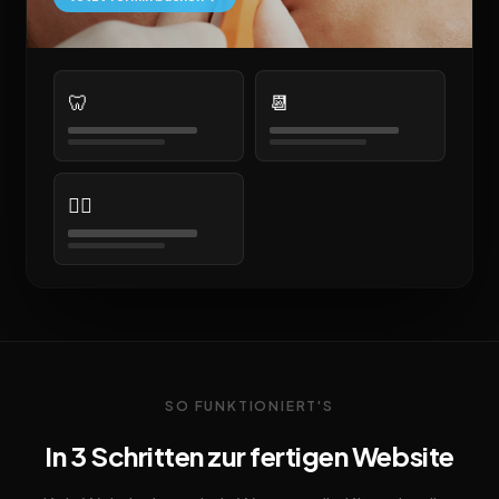
🦷
📆
👨‍⚕️
SO FUNKTIONIERT'S
In 3 Schritten zur fertigen Website