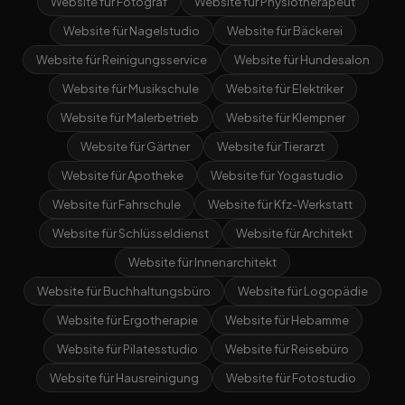
Website für Fotograf
Website für Physiotherapeut
Website für Nagelstudio
Website für Bäckerei
Website für Reinigungsservice
Website für Hundesalon
Website für Musikschule
Website für Elektriker
Website für Malerbetrieb
Website für Klempner
Website für Gärtner
Website für Tierarzt
Website für Apotheke
Website für Yogastudio
Website für Fahrschule
Website für Kfz-Werkstatt
Website für Schlüsseldienst
Website für Architekt
Website für Innenarchitekt
Website für Buchhaltungsbüro
Website für Logopädie
Website für Ergotherapie
Website für Hebamme
Website für Pilatesstudio
Website für Reisebüro
Website für Hausreinigung
Website für Fotostudio