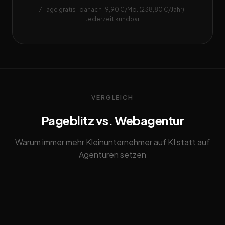
7 Tage gratis · danach 19,90 €/Mo. (238,80 €/Jahr) ·
Jederzeit kündbar
VERGLEICH
Pageblitz vs. Webagentur
Warum immer mehr Kleinunternehmer auf KI statt auf
Agenturen setzen