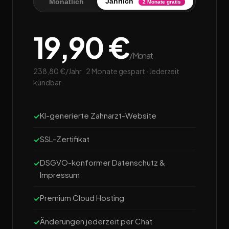
Jährlich
Monatlich
2 Monate gratis
19,90 €
/Monat
238,80 €/Jahr · 2 Monate gespart · Jederzeit
kündbar.
KI-generierte Zahnarzt-Website
SSL-Zertifikat
DSGVO-konformer Datenschutz &
Impressum
Premium Cloud Hosting
Änderungen jederzeit per Chat