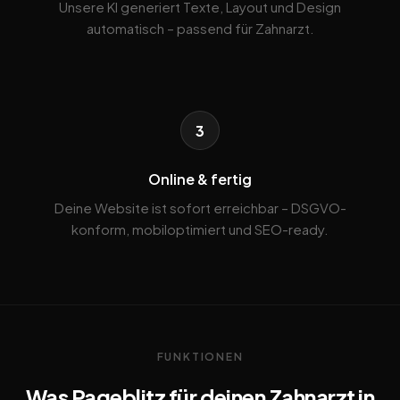
Unsere KI generiert Texte, Layout und Design
automatisch – passend für Zahnarzt.
3
Online & fertig
Deine Website ist sofort erreichbar – DSGVO-
konform, mobiloptimiert und SEO-ready.
FUNKTIONEN
Was Pageblitz für deinen Zahnarzt in