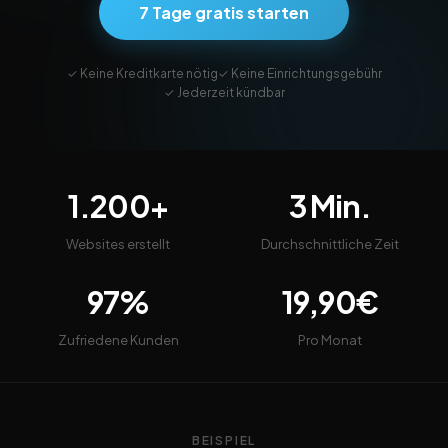
7 Tage gratis starten
✓ Keine Kreditkarte nötig
✓ Keine Einrichtungsgebühr
✓ Jederzeit kündbar
1.200+
3 Min.
Websites erstellt
Durchschnittliche Zeit
97%
19,90€
Zufriedene Kunden
Pro Monat
BEISPIEL