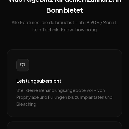
Bonn bietet
Alle Features, die du brauchst – ab 19,90 €/Monat,
kein Technik-Know-how nötig
🦷
Leistungsübersicht
Stell deine Behandlungsangebote vor – von
Prophylaxe und Füllungen bis zu Implantaten und
Bleaching.