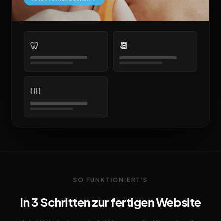
🦷
📆
👨‍⚕️
SO FUNKTIONIERT'S
In 3 Schritten zur fertigen Website