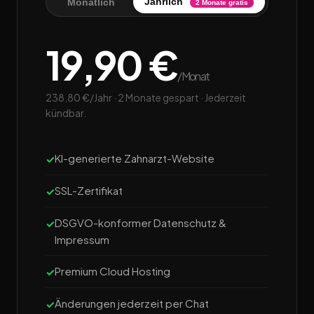
Jährlich
Monatlich
2 Monate gratis
19,90 €
/Monat
238,80 €/Jahr · 2 Monate gespart · Jederzeit
kündbar.
KI-generierte Zahnarzt-Website
SSL-Zertifikat
DSGVO-konformer Datenschutz &
Impressum
Premium Cloud Hosting
Änderungen jederzeit per Chat