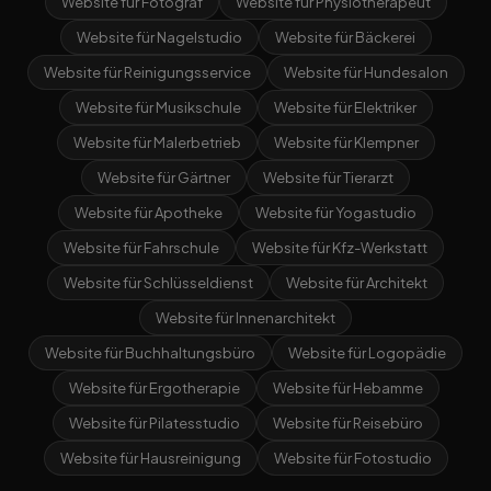
Website für Fotograf
Website für Physiotherapeut
Website für Nagelstudio
Website für Bäckerei
Website für Reinigungsservice
Website für Hundesalon
Website für Musikschule
Website für Elektriker
Website für Malerbetrieb
Website für Klempner
Website für Gärtner
Website für Tierarzt
Website für Apotheke
Website für Yogastudio
Website für Fahrschule
Website für Kfz-Werkstatt
Website für Schlüsseldienst
Website für Architekt
Website für Innenarchitekt
Website für Buchhaltungsbüro
Website für Logopädie
Website für Ergotherapie
Website für Hebamme
Website für Pilatesstudio
Website für Reisebüro
Website für Hausreinigung
Website für Fotostudio