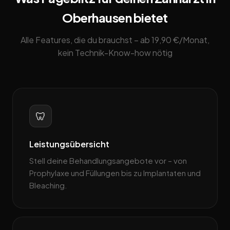
Oberhausen bietet
Alle Features, die du brauchst – ab 19,90 €/Monat,
kein Technik-Know-how nötig
🦷
Leistungsübersicht
Stell deine Behandlungsangebote vor – von
Prophylaxe und Füllungen bis zu Implantaten und
Bleaching.