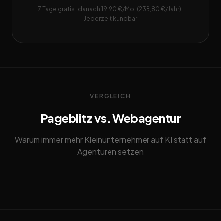
7 Tage gratis · danach 19,90 €/Mo. (238,80 €/Jahr) ·
Jederzeit kündbar
VERGLEICH
Pageblitz vs. Webagentur
Warum immer mehr Kleinunternehmer auf KI statt auf
Agenturen setzen