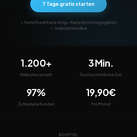
7 Tage gratis starten
✓ Keine Kreditkarte nötig
✓ Keine Einrichtungsgebühr
✓ Jederzeit kündbar
1.200+
3 Min.
Websites erstellt
Durchschnittliche Zeit
97%
19,90€
Zufriedene Kunden
Pro Monat
BEISPIEL