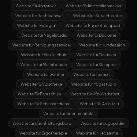
Website für Arztpraxis
Website für Immobilienmakler
Website für Rechtsanwalt
Website für Steuerberater
Website für Fotograf
Website für Physiotherapeut
Website für Nagelstudio
Website für Bäckerei
Website für Reinigungsservice
Website für Hundesalon
Website für Musikschule
Website für Elektriker
Website für Malerbetrieb
Website für Klempner
Website für Gärtner
Website für Tierarzt
Website für Apotheke
Website für Yogastudio
Website für Fahrschule
Website für Kfz-Werkstatt
Website für Schlüsseldienst
Website für Architekt
Website für Innenarchitekt
Website für Buchhaltungsbüro
Website für Logopädie
Website für Ergotherapie
Website für Hebamme