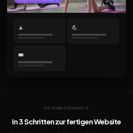
🧘
💪
🎟️
SO FUNKTIONIERT'S
In 3 Schritten zur fertigen Website