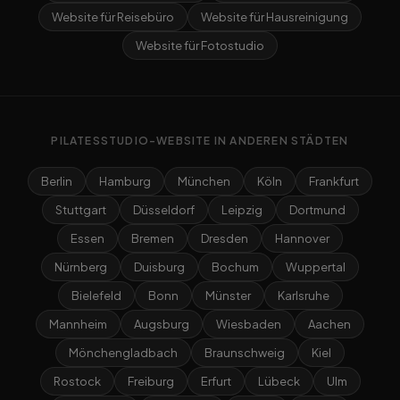
Website für Reisebüro
Website für Hausreinigung
Website für Fotostudio
PILATESSTUDIO-WEBSITE IN ANDEREN STÄDTEN
Berlin
Hamburg
München
Köln
Frankfurt
Stuttgart
Düsseldorf
Leipzig
Dortmund
Essen
Bremen
Dresden
Hannover
Nürnberg
Duisburg
Bochum
Wuppertal
Bielefeld
Bonn
Münster
Karlsruhe
Mannheim
Augsburg
Wiesbaden
Aachen
Mönchengladbach
Braunschweig
Kiel
Rostock
Freiburg
Erfurt
Lübeck
Ulm