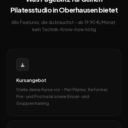
Pilatesstudio in Oberhausen bietet
Alle Features, die du brauchst – ab 19,90 €/Monat,
kein Technik-Know-how nötig
🧘
Kursangebot
Stelle deine Kurse vor – Mat Pilates, Reformer,
Pre- und Postnatal sowie Einzel- und
Gruppentraining.