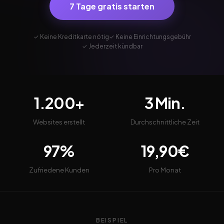
7 Tage gratis starten
✓ Keine Kreditkarte nötig
✓ Keine Einrichtungsgebühr
✓ Jederzeit kündbar
1.200+
3 Min.
Websites erstellt
Durchschnittliche Zeit
97%
19,90€
Zufriedene Kunden
Pro Monat
BEISPIEL