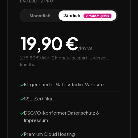
PAGEBLITZ PRO
Jährlich
Monatlich
2 Monate gratis
19,90 €
/Monat
238,80 €/Jahr · 2 Monate gespart · Jederzeit
kündbar.
KI-generierte Pilatesstudio-Website
SSL-Zertifikat
DSGVO-konformer Datenschutz &
Impressum
Premium Cloud Hosting