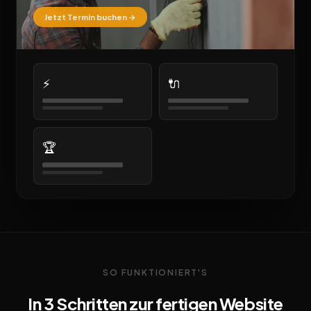
Jetzt Termin buchen →
⚡
🔌
🏆
SO FUNKTIONIERT'S
In 3 Schritten zur fertigen Website