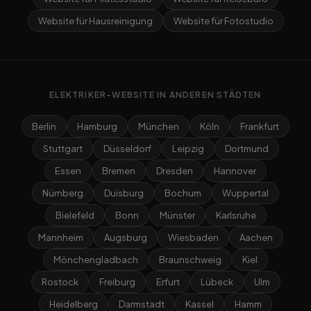
Website für Hausreinigung
Website für Fotostudio
ELEKTRIKER-WEBSITE IN ANDEREN STÄDTEN
Berlin
Hamburg
München
Köln
Frankfurt
Stuttgart
Düsseldorf
Leipzig
Dortmund
Essen
Bremen
Dresden
Hannover
Nürnberg
Duisburg
Bochum
Wuppertal
Bielefeld
Bonn
Münster
Karlsruhe
Mannheim
Augsburg
Wiesbaden
Aachen
Mönchengladbach
Braunschweig
Kiel
Rostock
Freiburg
Erfurt
Lübeck
Ulm
Heidelberg
Darmstadt
Kassel
Hamm