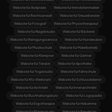
Website für Arztpraxis
Website für Immobilienmakler
Website für Rechtsanwalt
Website für Steuerberater
Website für Fotograf
Website für Physiotherapeut
Website für Nagelstudio
Website für Bäckerei
Website für Reinigungsservice
Website für Hundesalon
Website für Musikschule
Website für Malerbetrieb
Website für Klempner
Website für Gärtner
Website für Tierarzt
Website für Apotheke
Website für Yogastudio
Website für Fahrschule
Website für Kfz-Werkstatt
Website für Schlüsseldienst
Website für Architekt
Website für Innenarchitekt
Website für Buchhaltungsbüro
Website für Logopädie
Website für Ergotherapie
Website für Hebamme
Website für Pilatesstudio
Website für Reisebüro