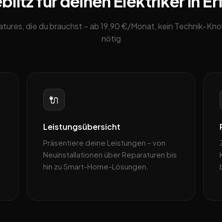
itz für deinen Elektriker in Er
eatures, die du brauchst – ab 19,90 €/Monat, kein Technik-K
nötig
🔌
Leistungsübersicht
Präsentiere deine Leistungen – von
Neuinstallationen über Reparaturen bis
hin zu Smart-Home-Lösungen.