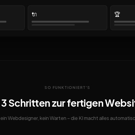
🔌
🏆
SO FUNKTIONIERT'S
n 3 Schritten zur fertigen Websi
ein Webdesigner, kein Warten – die KI macht alles automatis