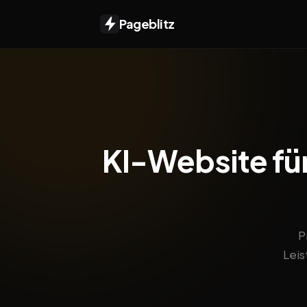
Pageblitz
KI-Website für 
P
Leis