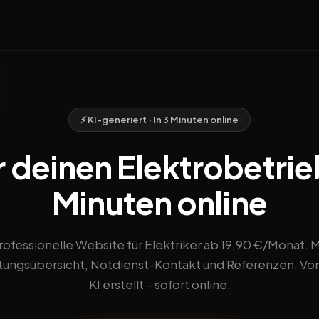
⚡ KI-generiert · In 3 Minuten online
deinen Elektrobetrieb 
Minuten online
rofessionelle Website für Elektriker ab 19,90 €/Monat. M
tungsübersicht, Notdienst-Kontakt und Referenzen. Vo
KI erstellt – sofort online.