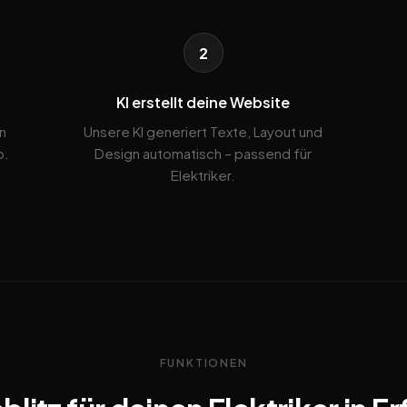
2
KI erstellt deine Website
n
Unsere KI generiert Texte, Layout und
b.
Design automatisch – passend für
Elektriker.
FUNKTIONEN