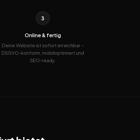
3
Online & fertig
Deine Website ist sofort erreichbar –
DSGVO-konform, mobiloptimiert und
SEO-ready.