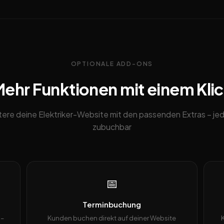
OPTIONALE ADD-ONS
ehr Funktionen mit einem Kli
tere deine Elektriker-Website mit den passenden Extras – jed
zubuchbar
📅
Terminbuchung
 –
Kunden buchen direkt auf deiner Website