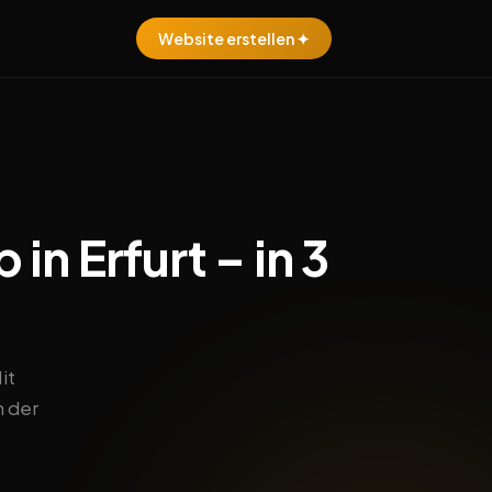
Website erstellen ✦
in Erfurt – in 3
it
n der