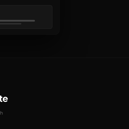
te
ch