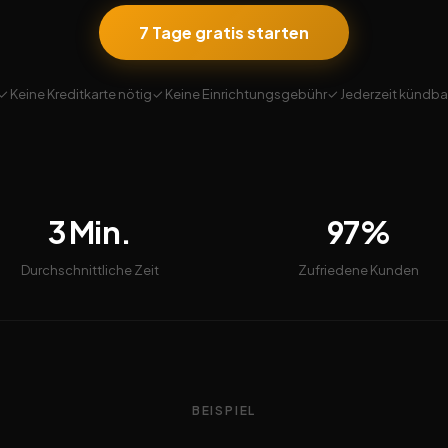
7 Tage gratis starten
✓ Keine Kreditkarte nötig
✓ Keine Einrichtungsgebühr
✓ Jederzeit kündba
3 Min.
97%
Durchschnittliche Zeit
Zufriedene Kunden
BEISPIEL