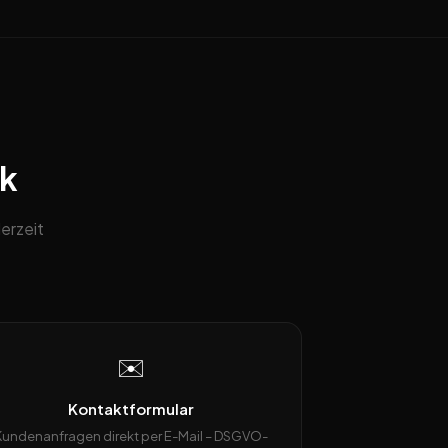
ck
erzeit
✉️
Kontaktformular
Kundenanfragen direkt per E-Mail – DSGVO-