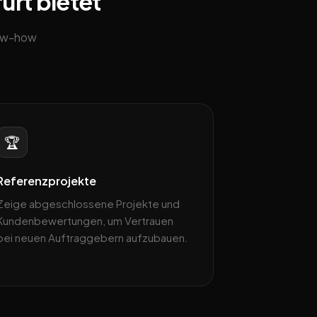
furt bietet
now-how
🏆
Referenzprojekte
Zeige abgeschlossene Projekte und
Kundenbewertungen, um Vertrauen
bei neuen Auftraggebern aufzubauen.