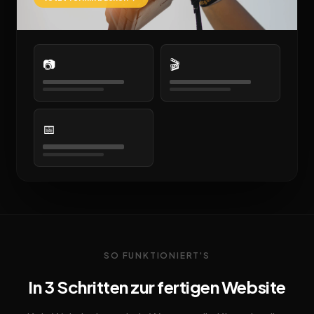
📷
🎬
📅
SO FUNKTIONIERT'S
In 3 Schritten zur fertigen Website