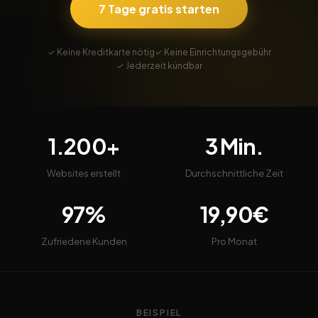
7 Tage gratis starten
✓ Keine Kreditkarte nötig
✓ Keine Einrichtungsgebühr
✓ Jederzeit kündbar
1.200+
3 Min.
Websites erstellt
Durchschnittliche Zeit
97%
19,90€
Zufriedene Kunden
Pro Monat
BEISPIEL