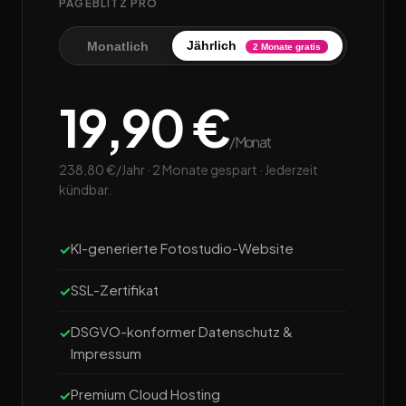
PAGEBLITZ PRO
Jährlich
Monatlich
2 Monate gratis
19,90 €
/Monat
238,80 €/Jahr · 2 Monate gespart · Jederzeit
kündbar.
KI-generierte Fotostudio-Website
SSL-Zertifikat
DSGVO-konformer Datenschutz &
Impressum
Premium Cloud Hosting