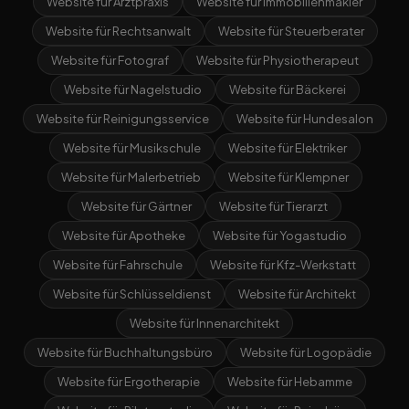
Website für Arztpraxis
Website für Immobilienmakler
Website für Rechtsanwalt
Website für Steuerberater
Website für Fotograf
Website für Physiotherapeut
Website für Nagelstudio
Website für Bäckerei
Website für Reinigungsservice
Website für Hundesalon
Website für Musikschule
Website für Elektriker
Website für Malerbetrieb
Website für Klempner
Website für Gärtner
Website für Tierarzt
Website für Apotheke
Website für Yogastudio
Website für Fahrschule
Website für Kfz-Werkstatt
Website für Schlüsseldienst
Website für Architekt
Website für Innenarchitekt
Website für Buchhaltungsbüro
Website für Logopädie
Website für Ergotherapie
Website für Hebamme