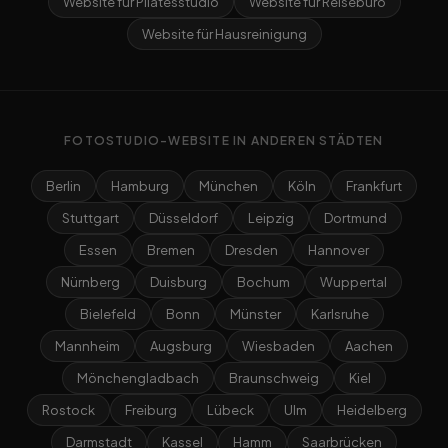
Website für Pilatesstudio
Website für Reisebüro
Website für Hausreinigung
FOTOSTUDIO-WEBSITE IN ANDEREN STÄDTEN
Berlin
Hamburg
München
Köln
Frankfurt
Stuttgart
Düsseldorf
Leipzig
Dortmund
Essen
Bremen
Dresden
Hannover
Nürnberg
Duisburg
Bochum
Wuppertal
Bielefeld
Bonn
Münster
Karlsruhe
Mannheim
Augsburg
Wiesbaden
Aachen
Mönchengladbach
Braunschweig
Kiel
Rostock
Freiburg
Lübeck
Ulm
Heidelberg
Darmstadt
Kassel
Hamm
Saarbrücken