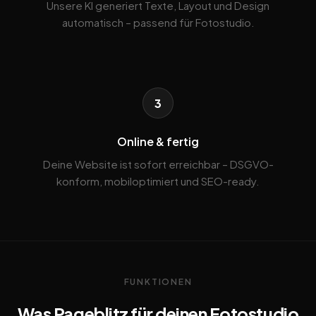
Unsere KI generiert Texte, Layout und Design
automatisch – passend für Fotostudio.
3
Online & fertig
Deine Website ist sofort erreichbar – DSGVO-
konform, mobiloptimiert und SEO-ready.
FUNKTIONEN
Was Pageblitz für deinen Fotostudio