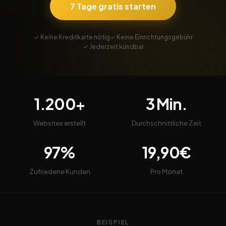
7 Tage gratis starten
✓ Keine Kreditkarte nötig
✓ Keine Einrichtungsgebühr
✓ Jederzeit kündbar
1.200+
3 Min.
Websites erstellt
Durchschnittliche Zeit
97%
19,90€
Zufriedene Kunden
Pro Monat
BEISPIEL