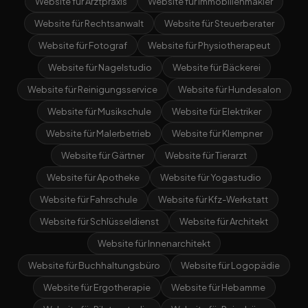
Website für Arztpraxis
Website für Immobilienmakler
Website für Rechtsanwalt
Website für Steuerberater
Website für Fotograf
Website für Physiotherapeut
Website für Nagelstudio
Website für Bäckerei
Website für Reinigungsservice
Website für Hundesalon
Website für Musikschule
Website für Elektriker
Website für Malerbetrieb
Website für Klempner
Website für Gärtner
Website für Tierarzt
Website für Apotheke
Website für Yogastudio
Website für Fahrschule
Website für Kfz-Werkstatt
Website für Schlüsseldienst
Website für Architekt
Website für Innenarchitekt
Website für Buchhaltungsbüro
Website für Logopädie
Website für Ergotherapie
Website für Hebamme