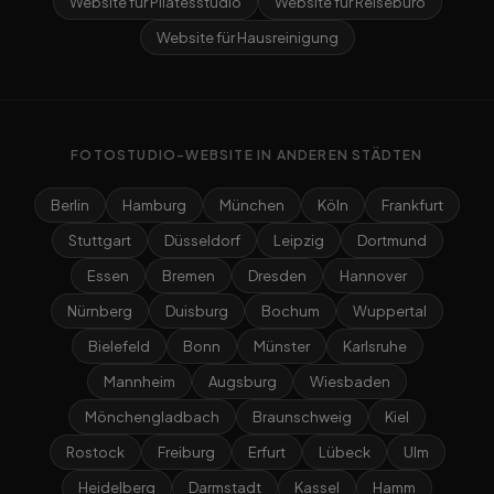
Website für Pilatesstudio
Website für Reisebüro
Website für Hausreinigung
FOTOSTUDIO-WEBSITE IN ANDEREN STÄDTEN
Berlin
Hamburg
München
Köln
Frankfurt
Stuttgart
Düsseldorf
Leipzig
Dortmund
Essen
Bremen
Dresden
Hannover
Nürnberg
Duisburg
Bochum
Wuppertal
Bielefeld
Bonn
Münster
Karlsruhe
Mannheim
Augsburg
Wiesbaden
Mönchengladbach
Braunschweig
Kiel
Rostock
Freiburg
Erfurt
Lübeck
Ulm
Heidelberg
Darmstadt
Kassel
Hamm