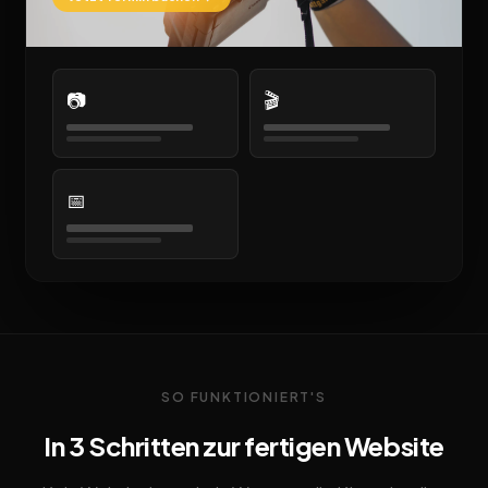
📷
🎬
📅
SO FUNKTIONIERT'S
In 3 Schritten zur fertigen Website