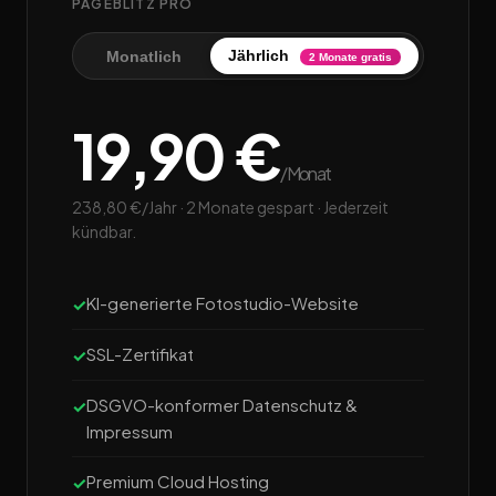
PAGEBLITZ PRO
Jährlich
Monatlich
2 Monate gratis
19,90 €
/Monat
238,80 €/Jahr · 2 Monate gespart · Jederzeit
kündbar.
KI-generierte Fotostudio-Website
SSL-Zertifikat
DSGVO-konformer Datenschutz &
Impressum
Premium Cloud Hosting