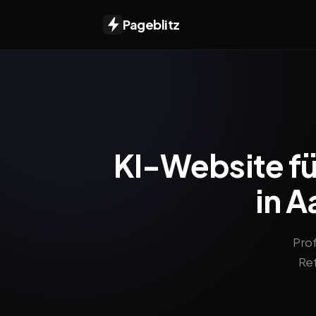
Pageblitz
KI-Website f
in A
Pro
Ref