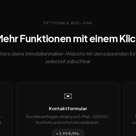
OPTIONALE ADD-ONS
ehr Funktionen mit einem Kli
itere deine Immobilienmakler-Website mit den passenden Ext
jederzeit zubuchbar
✉️
Kontaktformular
 –
Kundenanfragen direkt per E-Mail – DSGVO-
.
konform und sofort einsatzbereit.
od
+ 3,90 €/Mo.