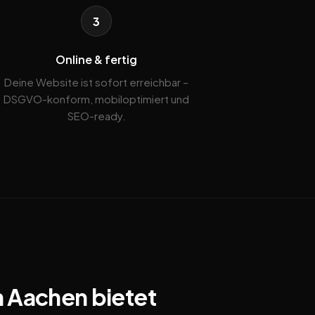
3
Online & fertig
Deine Website ist sofort erreichbar –
DSGVO-konform, mobiloptimiert und
SEO-ready.
n Aachen bietet