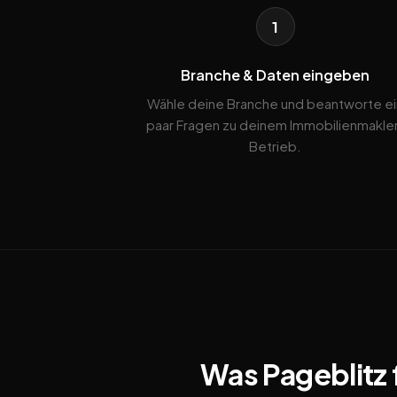
1
Branche & Daten eingeben
Wähle deine Branche und beantworte ei
paar Fragen zu deinem Immobilienmakle
Betrieb.
Was Pageblitz 