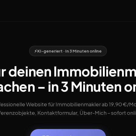
⚡ KI-generiert · In 3 Minuten online
ür deinen Immobilienm
achen – in 3 Minuten o
fessionelle Website für Immobilienmakler ab 19,90 €/Mo
erenzobjekte, Kontaktformular, Über-Mich – sofort onl