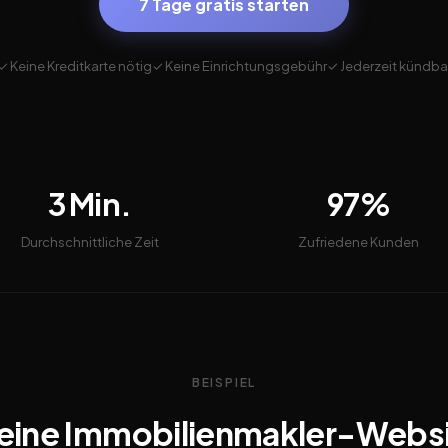
7 Tage gratis starten
✓ Keine Kreditkarte nötig
✓ Keine Einrichtungsgebühr
✓ Jederzeit kündba
3 Min.
97%
Durchschnittliche Zeit
Zufriedene Kunden
BEISPIEL
eine Immobilienmakler-Webs