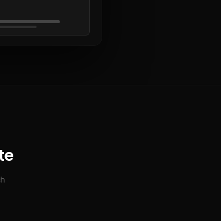
te
ch