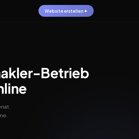
Website erstellen ✦
akler-Betrieb
nline
nat.
ine.