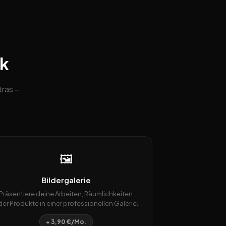
ck
ras –
🖼️
Bildergalerie
Präsentiere deine Arbeiten, Räumlichkeiten
er Produkte in einer professionellen Galerie.
+ 3,90 €/Mo.