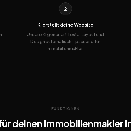
2
KI erstellt deine Website
n
Unsere KI generiert Texte, Layout und
r-
Design automatisch – passend für
Immobilienmakler.
FUNKTIONEN
für deinen Immobilienmakler i