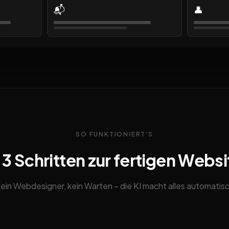
📬
👤
SO FUNKTIONIERT'S
n 3 Schritten zur fertigen Websi
ein Webdesigner, kein Warten – die KI macht alles automatis