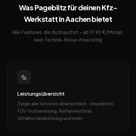
Was Pageblitz für deinen Kfz-
Werkstatt in Aachen bietet
Alle Features, die du brauchst – ab 19,90 €/Monat,
kein Technik-Know-how nötig
🔩
Leistungsübersicht
Zeige alle Services übersichtlich – Inspektion,
TÜV-Vorbereitung, Reifenwechsel,
Unfallinstandsetzung und mehr.