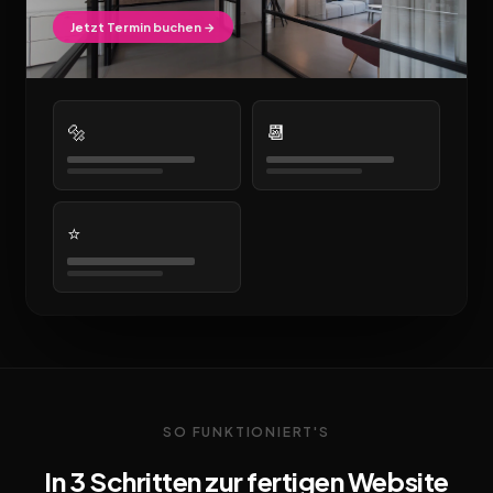
Jetzt Termin buchen →
🔩
📆
⭐
SO FUNKTIONIERT'S
In 3 Schritten zur fertigen Website