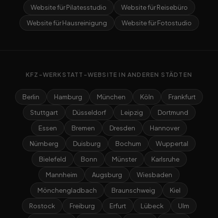
Website für Pilatesstudio
Website für Reisebüro
Website für Hausreinigung
Website für Fotostudio
KFZ-WERKSTATT-WEBSITE IN ANDEREN STÄDTEN
Berlin
Hamburg
München
Köln
Frankfurt
Stuttgart
Düsseldorf
Leipzig
Dortmund
Essen
Bremen
Dresden
Hannover
Nürnberg
Duisburg
Bochum
Wuppertal
Bielefeld
Bonn
Münster
Karlsruhe
Mannheim
Augsburg
Wiesbaden
Mönchengladbach
Braunschweig
Kiel
Rostock
Freiburg
Erfurt
Lübeck
Ulm