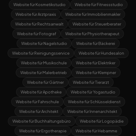
Website für Kosmetikstudio
Website für Fitnessstudio
Website für Arztpraxis
Website für Immobilienmakler
Website für Rechtsanwalt
Website für Steuerberater
Website für Fotograf
Website für Physiotherapeut
Website für Nagelstudio
Website für Bäckerei
Website für Reinigungsservice
Website für Hundesalon
Website für Musikschule
Website für Elektriker
Website für Malerbetrieb
Website für Klempner
Website für Gärtner
Website für Tierarzt
Website für Apotheke
Website für Yogastudio
Website für Fahrschule
Website für Schlüsseldienst
Website für Architekt
Website für Innenarchitekt
Website für Buchhaltungsbüro
Website für Logopädie
Website für Ergotherapie
Website für Hebamme