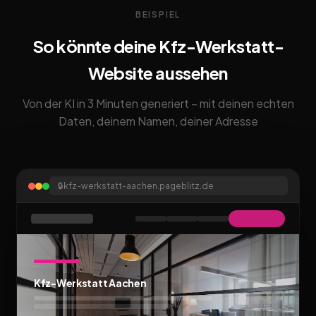
BEISPIEL
So könnte deine Kfz-Werkstatt-
Website aussehen
Von der KI in 3 Minuten generiert – mit deinen echten
Daten, deinem Namen, deiner Adresse
🔒
kfz-werkstatt-aachen.pageblitz.de
Kfz-Werkstatt Aachen