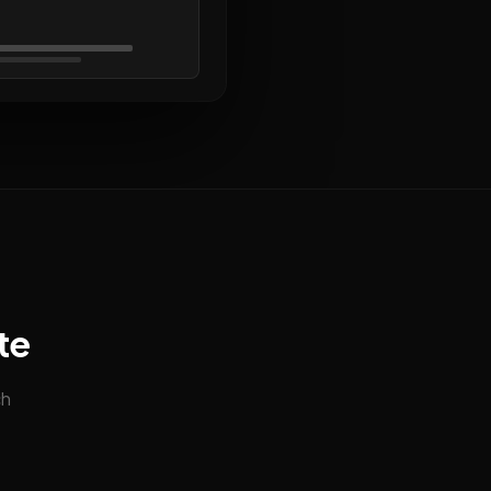
te
ch