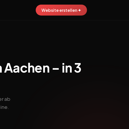
Website erstellen ✦
 Aachen – in 3
er ab
ine.