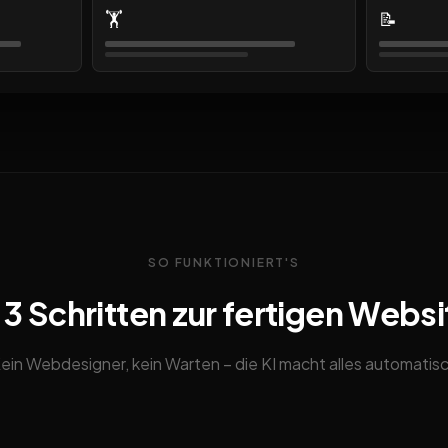
🏋️
📝
SO FUNKTIONIERT'S
n 3 Schritten zur fertigen Websi
ein Webdesigner, kein Warten – die KI macht alles automatis