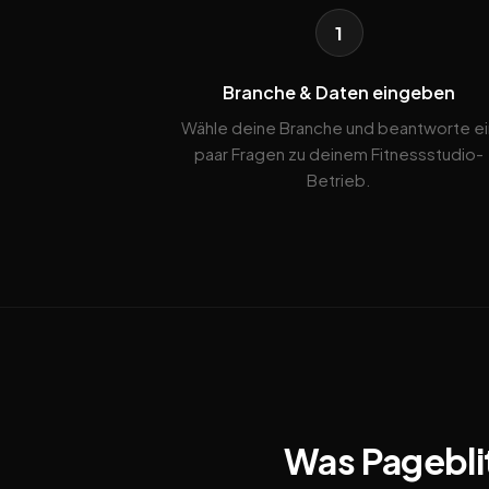
1
Branche & Daten eingeben
Wähle deine Branche und beantworte ei
paar Fragen zu deinem Fitnessstudio-
Betrieb.
Was Pageblit