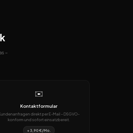
ck
as –
✉️
Kontaktformular
Kundenanfragen direkt per E-Mail – DSGVO-
konform und sofort einsatzbereit.
+ 3,90 €/Mo.