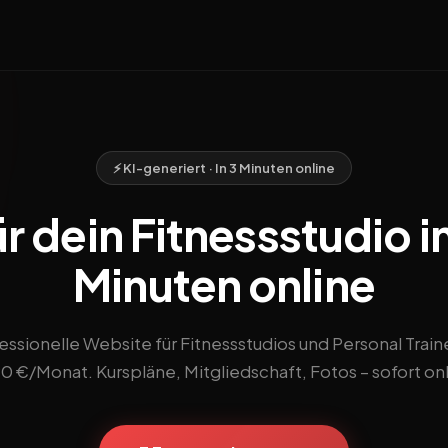
⚡ KI-generiert · In 3 Minuten online
r dein Fitnessstudio in
Minuten online
essionelle Website für Fitnessstudios und Personal Train
90 €/Monat. Kurspläne, Mitgliedschaft, Fotos – sofort onl