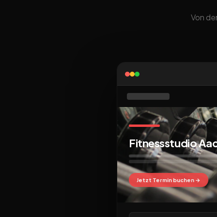
Von der
Fitnessstudio Aa
Jetzt Termin buchen →