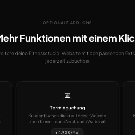
OPTIONALE ADD-ONS
ehr Funktionen mit einem Kli
eitere deine Fitnessstudio-Website mit den passenden Extr
jederzeit zubuchbar
📅
Terminbuchung
 –
Kunden buchen direkt auf deiner Website
.
einen Termin – ohne Anruf, ohne Wartezeit.
+ 4,90 €/Mo.