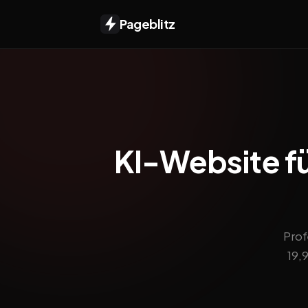
Pageblitz
KI-Website fü
Prof
19,