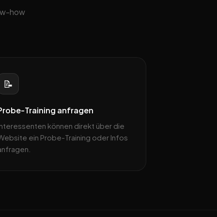
now-how
📝
Probe-Training anfragen
Interessenten können direkt über die
Website ein Probe-Training oder Infos
anfragen.