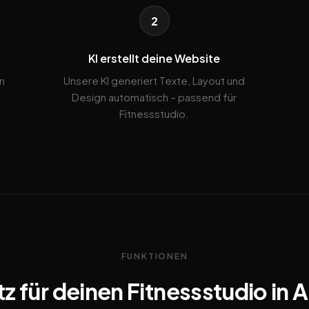
2
KI erstellt deine Website
n
Unsere KI generiert Texte, Layout und
Design automatisch – passend für
Fitnessstudio.
FUNKTIONEN
z für deinen Fitnessstudio in 