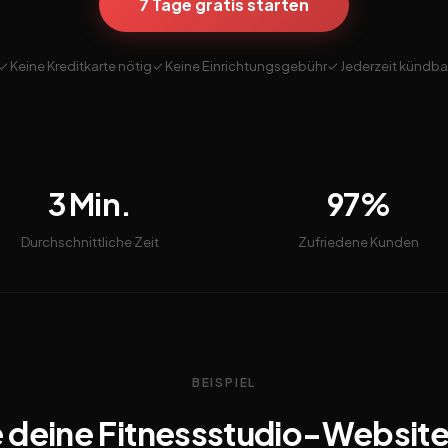
7 Tage gratis starten
✓ Keine Kreditkarte nötig
✓ Keine Einrichtungsgebühr
✓ Jederzeit kündba
3 Min.
97%
Durchschnittliche Zeit
Zufriedene Kunden
BEISPIEL
 deine Fitnessstudio-Websit