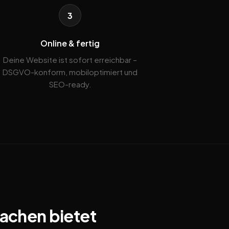
3
Online & fertig
Deine Website ist sofort erreichbar –
DSGVO-konform, mobiloptimiert und
SEO-ready.
Aachen bietet