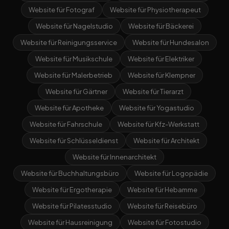
Website für Fotograf
Website für Physiotherapeut
Website für Nagelstudio
Website für Bäckerei
Website für Reinigungsservice
Website für Hundesalon
Website für Musikschule
Website für Elektriker
Website für Malerbetrieb
Website für Klempner
Website für Gärtner
Website für Tierarzt
Website für Apotheke
Website für Yogastudio
Website für Fahrschule
Website für Kfz-Werkstatt
Website für Schlüsseldienst
Website für Architekt
Website für Innenarchitekt
Website für Buchhaltungsbüro
Website für Logopädie
Website für Ergotherapie
Website für Hebamme
Website für Pilatesstudio
Website für Reisebüro
Website für Hausreinigung
Website für Fotostudio