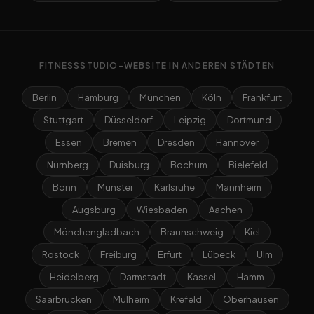
FITNESSSTUDIO-WEBSITE IN ANDEREN STÄDTEN
Berlin
Hamburg
München
Köln
Frankfurt
Stuttgart
Düsseldorf
Leipzig
Dortmund
Essen
Bremen
Dresden
Hannover
Nürnberg
Duisburg
Bochum
Bielefeld
Bonn
Münster
Karlsruhe
Mannheim
Augsburg
Wiesbaden
Aachen
Mönchengladbach
Braunschweig
Kiel
Rostock
Freiburg
Erfurt
Lübeck
Ulm
Heidelberg
Darmstadt
Kassel
Hamm
Saarbrücken
Mülheim
Krefeld
Oberhausen