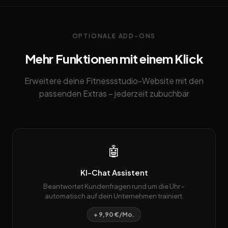
OPTIONALE ADD-ONS
Mehr Funktionen mit einem Klick
Erweitere deine Fitnessstudio-Website mit den
passenden Extras – jederzeit zubuchbar
🤖
KI-Chat Assistent
Beantwortet Kundenfragen rund um die Uhr –
automatisch auf dein Unternehmen trainiert.
+ 9,90 €/Mo.