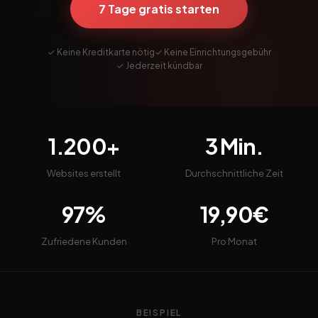
7 Tage gratis starten
✓ Keine Kreditkarte nötig
✓ Keine Einrichtungsgebühr
✓ Jederzeit kündbar
1.200+
3 Min.
Websites erstellt
Durchschnittliche Zeit
97%
19,90€
Zufriedene Kunden
Pro Monat
BEISPIEL