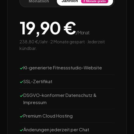
Jährlich
Monatlich
2 Monate gratis
19,90 €
/Monat
238,80 €/Jahr · 2 Monate gespart · Jederzeit
kündbar.
KI-generierte Fitnessstudio-Website
SSL-Zertifikat
DSGVO-konformer Datenschutz &
Impressum
Premium Cloud Hosting
Änderungen jederzeit per Chat