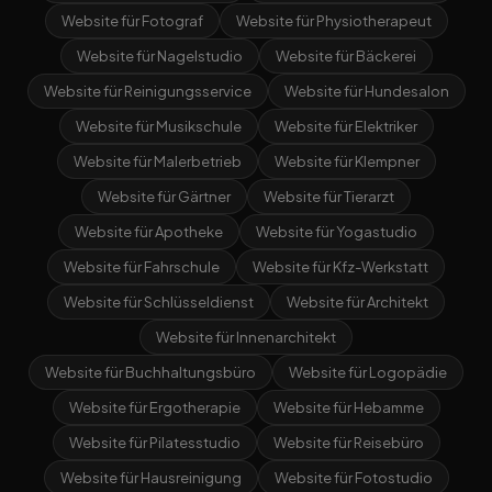
Website für Fotograf
Website für Physiotherapeut
Website für Nagelstudio
Website für Bäckerei
Website für Reinigungsservice
Website für Hundesalon
Website für Musikschule
Website für Elektriker
Website für Malerbetrieb
Website für Klempner
Website für Gärtner
Website für Tierarzt
Website für Apotheke
Website für Yogastudio
Website für Fahrschule
Website für Kfz-Werkstatt
Website für Schlüsseldienst
Website für Architekt
Website für Innenarchitekt
Website für Buchhaltungsbüro
Website für Logopädie
Website für Ergotherapie
Website für Hebamme
Website für Pilatesstudio
Website für Reisebüro
Website für Hausreinigung
Website für Fotostudio