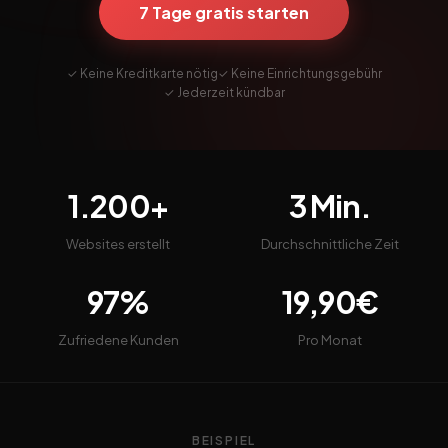
7 Tage gratis starten
✓ Keine Kreditkarte nötig
✓ Keine Einrichtungsgebühr
✓ Jederzeit kündbar
1.200+
3 Min.
Websites erstellt
Durchschnittliche Zeit
97%
19,90€
Zufriedene Kunden
Pro Monat
BEISPIEL