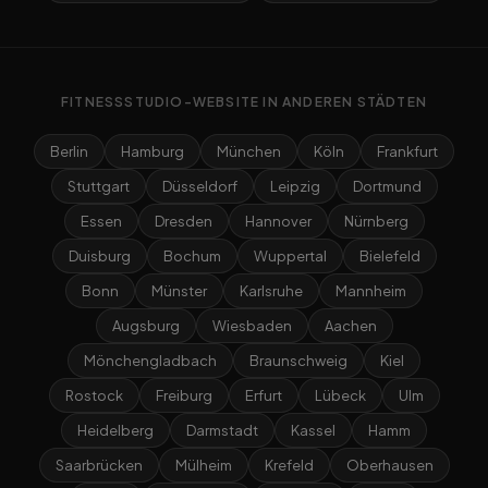
FITNESSSTUDIO-WEBSITE IN ANDEREN STÄDTEN
Berlin
Hamburg
München
Köln
Frankfurt
Stuttgart
Düsseldorf
Leipzig
Dortmund
Essen
Dresden
Hannover
Nürnberg
Duisburg
Bochum
Wuppertal
Bielefeld
Bonn
Münster
Karlsruhe
Mannheim
Augsburg
Wiesbaden
Aachen
Mönchengladbach
Braunschweig
Kiel
Rostock
Freiburg
Erfurt
Lübeck
Ulm
Heidelberg
Darmstadt
Kassel
Hamm
Saarbrücken
Mülheim
Krefeld
Oberhausen