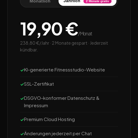
Jährlich
Monatlich
2 Monate gratis
19,90 €
/Monat
238,80 €/Jahr · 2 Monate gespart · Jederzeit
kündbar.
KI-generierte Fitnessstudio-Website
SSL-Zertifikat
DSGVO-konformer Datenschutz &
Impressum
Premium Cloud Hosting
Änderungen jederzeit per Chat