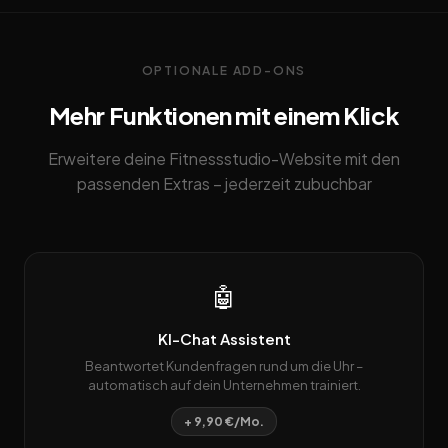
OPTIONALE ADD-ONS
Mehr Funktionen mit einem Klick
Erweitere deine Fitnessstudio-Website mit den
passenden Extras – jederzeit zubuchbar
🤖
KI-Chat Assistent
Beantwortet Kundenfragen rund um die Uhr –
automatisch auf dein Unternehmen trainiert.
+ 9,90 €/Mo.