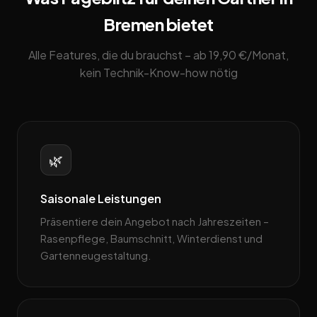
Bremen bietet
Alle Features, die du brauchst – ab 19,90 €/Monat,
kein Technik-Know-how nötig
🌿
Saisonale Leistungen
Präsentiere dein Angebot nach Jahreszeiten –
Rasenpflege, Baum­schnitt, Winterdienst und
Gartenneugestaltung.