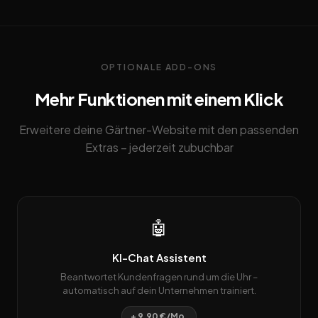
OPTIONALE ADD-ONS
Mehr Funktionen mit einem Klick
Erweitere deine Gärtner-Website mit den passenden
Extras – jederzeit zubuchbar
🤖
KI-Chat Assistent
Beantwortet Kundenfragen rund um die Uhr –
automatisch auf dein Unternehmen trainiert.
+ 9,90 €/Mo.