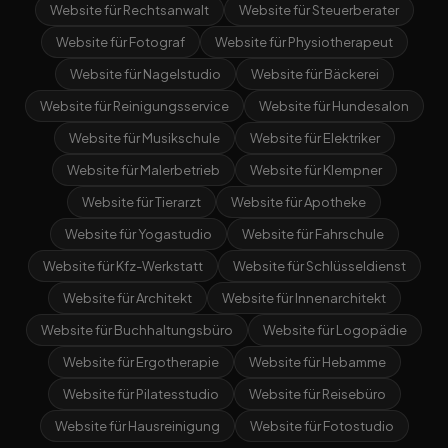
Website für Rechtsanwalt
Website für Steuerberater
Website für Fotograf
Website für Physiotherapeut
Website für Nagelstudio
Website für Bäckerei
Website für Reinigungsservice
Website für Hundesalon
Website für Musikschule
Website für Elektriker
Website für Malerbetrieb
Website für Klempner
Website für Tierarzt
Website für Apotheke
Website für Yogastudio
Website für Fahrschule
Website für Kfz-Werkstatt
Website für Schlüsseldienst
Website für Architekt
Website für Innenarchitekt
Website für Buchhaltungsbüro
Website für Logopädie
Website für Ergotherapie
Website für Hebamme
Website für Pilatesstudio
Website für Reisebüro
Website für Hausreinigung
Website für Fotostudio