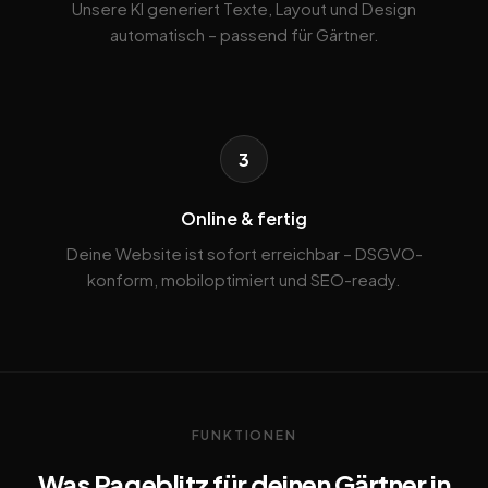
Unsere KI generiert Texte, Layout und Design
automatisch – passend für Gärtner.
3
Online & fertig
Deine Website ist sofort erreichbar – DSGVO-
konform, mobiloptimiert und SEO-ready.
FUNKTIONEN
Was Pageblitz für deinen Gärtner in