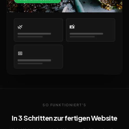
🌿
📸
📅
SO FUNKTIONIERT'S
In 3 Schritten zur fertigen Website