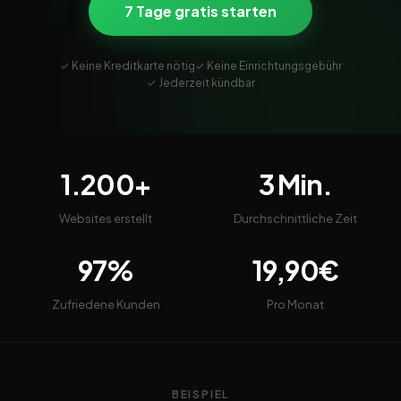
7 Tage gratis starten
✓ Keine Kreditkarte nötig
✓ Keine Einrichtungsgebühr
✓ Jederzeit kündbar
1.200+
3 Min.
Websites erstellt
Durchschnittliche Zeit
97%
19,90€
Zufriedene Kunden
Pro Monat
BEISPIEL