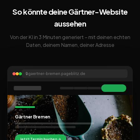
So könnte deine Gärtner-Website
aussehen
Von der KI in 3 Minuten generiert – mit deinen echten
Daten, deinem Namen, deiner Adresse
🔒
gaertner-bremen.pageblitz.de
Gärtner Bremen
Jetzt Termin buchen →