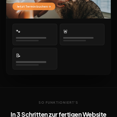
Jetzt Termin buchen →
🐾
🚨
📝
SO FUNKTIONIERT'S
In 3 Schritten zur fertigen Website