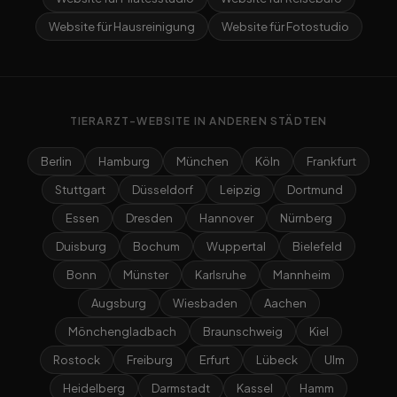
Website für Hausreinigung
Website für Fotostudio
TIERARZT-WEBSITE IN ANDEREN STÄDTEN
Berlin
Hamburg
München
Köln
Frankfurt
Stuttgart
Düsseldorf
Leipzig
Dortmund
Essen
Dresden
Hannover
Nürnberg
Duisburg
Bochum
Wuppertal
Bielefeld
Bonn
Münster
Karlsruhe
Mannheim
Augsburg
Wiesbaden
Aachen
Mönchengladbach
Braunschweig
Kiel
Rostock
Freiburg
Erfurt
Lübeck
Ulm
Heidelberg
Darmstadt
Kassel
Hamm