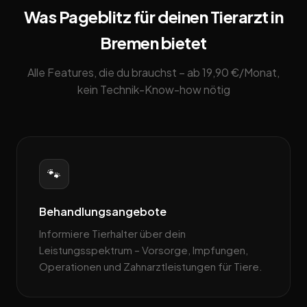
Was Pageblitz für deinen Tierarzt in
Bremen bietet
Alle Features, die du brauchst – ab 19,90 €/Monat,
kein Technik-Know-how nötig
🐾
Behandlungsangebote
Informiere Tierhalter über dein
Leistungsspektrum – Vorsorge, Impfungen,
Operationen und Zahnarztleistungen für Tiere.