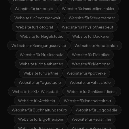
Website für Arztpraxis
Website für Immobilienmakler
Website für Rechtsanwalt
Website für Steuerberater
Website für Fotograf
Website für Physiotherapeut
Website für Nagelstudio
Website für Bäckerei
Website für Reinigungsservice
Website für Hundesalon
Website für Musikschule
Website für Elektriker
Website für Malerbetrieb
Website für Klempner
Website für Gärtner
Website für Apotheke
Website für Yogastudio
Website für Fahrschule
Website für Kfz-Werkstatt
Website für Schlüsseldienst
Website für Architekt
Website für Innenarchitekt
Website für Buchhaltungsbüro
Website für Logopädie
Website für Ergotherapie
Website für Hebamme
Website für Pilatesstudio
Website für Reisebüro