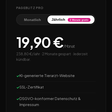
PAGEBLITZ PRO
Jährlich
Monatlich
2 Monate gratis
19,90 €
/Monat
238,80 €/Jahr · 2 Monate gespart · Jederzeit
kündbar.
KI-generierte Tierarzt-Website
SSL-Zertifikat
DSGVO-konformer Datenschutz &
Impressum