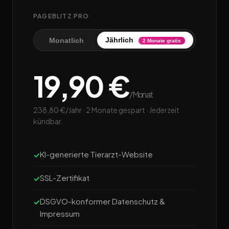
PAGEBLITZ PRO
Jährlich
Monatlich
2 Monate gratis
19,90 €
/Monat
238,80 €/Jahr · 2 Monate gespart · Jederzeit
kündbar.
KI-generierte Tierarzt-Website
SSL-Zertifikat
DSGVO-konformer Datenschutz &
Impressum