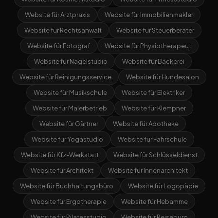
Website für Arztpraxis
Website für Immobilienmakler
Website für Rechtsanwalt
Website für Steuerberater
Website für Fotograf
Website für Physiotherapeut
Website für Nagelstudio
Website für Bäckerei
Website für Reinigungsservice
Website für Hundesalon
Website für Musikschule
Website für Elektriker
Website für Malerbetrieb
Website für Klempner
Website für Gärtner
Website für Apotheke
Website für Yogastudio
Website für Fahrschule
Website für Kfz-Werkstatt
Website für Schlüsseldienst
Website für Architekt
Website für Innenarchitekt
Website für Buchhaltungsbüro
Website für Logopädie
Website für Ergotherapie
Website für Hebamme
Website für Pilatesstudio
Website für Reisebüro