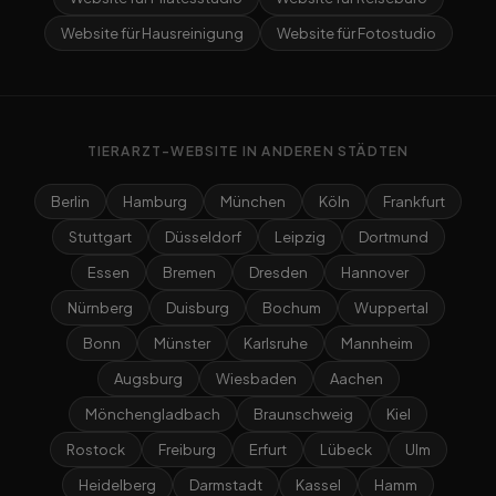
Website für Hausreinigung
Website für Fotostudio
TIERARZT-WEBSITE IN ANDEREN STÄDTEN
Berlin
Hamburg
München
Köln
Frankfurt
Stuttgart
Düsseldorf
Leipzig
Dortmund
Essen
Bremen
Dresden
Hannover
Nürnberg
Duisburg
Bochum
Wuppertal
Bonn
Münster
Karlsruhe
Mannheim
Augsburg
Wiesbaden
Aachen
Mönchengladbach
Braunschweig
Kiel
Rostock
Freiburg
Erfurt
Lübeck
Ulm
Heidelberg
Darmstadt
Kassel
Hamm