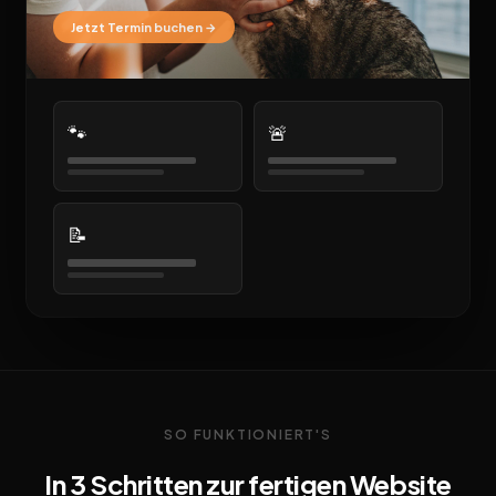
Jetzt Termin buchen →
🐾
🚨
📝
SO FUNKTIONIERT'S
In 3 Schritten zur fertigen Website