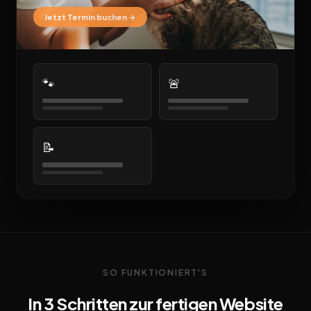
Jetzt Termin buchen →
🐾
🚨
📝
SO FUNKTIONIERT'S
In 3 Schritten zur fertigen Website