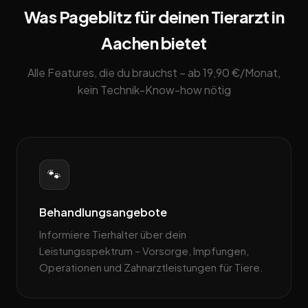
Was Pageblitz für deinen Tierarzt in
Aachen bietet
Alle Features, die du brauchst – ab 19,90 €/Monat,
kein Technik-Know-how nötig
🐾
Behandlungsangebote
Informiere Tierhalter über dein
Leistungsspektrum – Vorsorge, Impfungen,
Operationen und Zahnarztleistungen für Tiere.