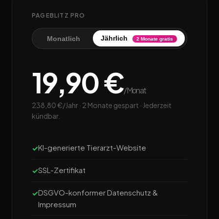
PAGEBLITZ PRO
Jährlich
Monatlich
2 Monate gratis
19,90 €
/Monat
238,80 €/Jahr · 2 Monate gespart · Jederzeit
kündbar.
KI-generierte Tierarzt-Website
SSL-Zertifikat
DSGVO-konformer Datenschutz &
Impressum