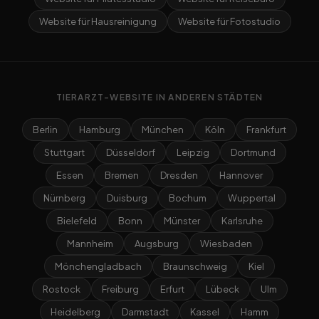
Website für Hausreinigung
Website für Fotostudio
TIERARZT-WEBSITE IN ANDEREN STÄDTEN
Berlin
Hamburg
München
Köln
Frankfurt
Stuttgart
Düsseldorf
Leipzig
Dortmund
Essen
Bremen
Dresden
Hannover
Nürnberg
Duisburg
Bochum
Wuppertal
Bielefeld
Bonn
Münster
Karlsruhe
Mannheim
Augsburg
Wiesbaden
Mönchengladbach
Braunschweig
Kiel
Rostock
Freiburg
Erfurt
Lübeck
Ulm
Heidelberg
Darmstadt
Kassel
Hamm