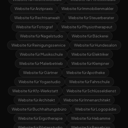
Website für Arztpraxis
Website für Immobilienmakler
Website für Rechtsanwalt
Website für Steuerberater
Website für Fotograf
Website für Physiotherapeut
Website für Nagelstudio
Website für Bäckerei
Website für Reinigungsservice
Website für Hundesalon
Website für Musikschule
Website für Elektriker
Website für Malerbetrieb
Website für Klempner
Website für Gärtner
Website für Apotheke
Website für Yogastudio
Website für Fahrschule
Website für Kfz-Werkstatt
Website für Schlüsseldienst
Website für Architekt
Website für Innenarchitekt
Website für Buchhaltungsbüro
Website für Logopädie
Website für Ergotherapie
Website für Hebamme
Website für Pilatesstudio
Website für Reisebüro