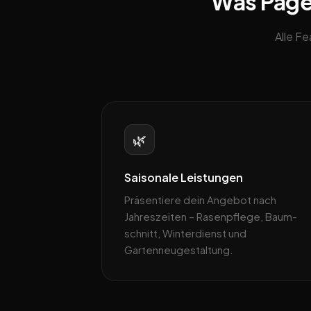
Was Pageb
Alle F
🌿
Saisonale Leistungen
Präsentiere dein Angebot nach
Jahreszeiten – Rasenpflege, Baum­
schnitt, Winterdienst und
Gartenneugestaltung.