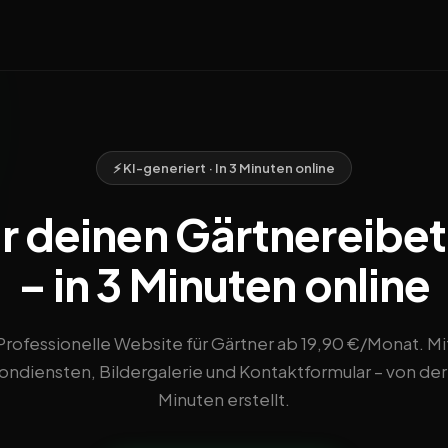
⚡ KI-generiert · In 3 Minuten online
r deinen Gärtnereibet
– in 3 Minuten online
Professionelle Website für Gärtner ab 19,90 €/Monat. Mi
ondiensten, Bildergalerie und Kontaktformular – von der 
Minuten erstellt.