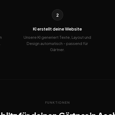
2
KI erstellt deine Website
n
Unsere KI generiert Texte, Layout und
.
Design automatisch – passend für
Gärtner.
FUNKTIONEN