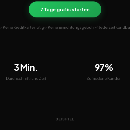
7 Tage gratis starten
✓ Keine Kreditkarte nötig
✓ Keine Einrichtungsgebühr
✓ Jederzeit kündba
3 Min.
97%
Durchschnittliche Zeit
Zufriedene Kunden
BEISPIEL