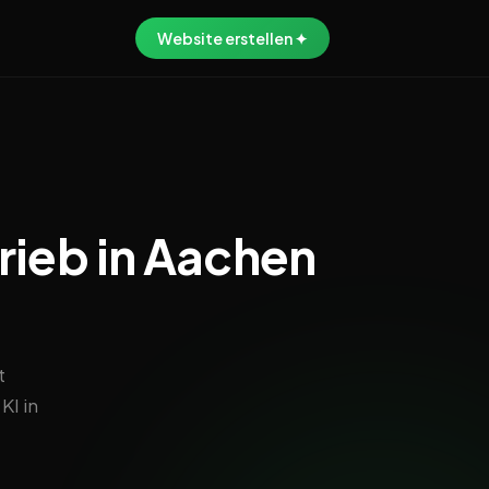
Website erstellen ✦
rieb in Aachen
t
KI in