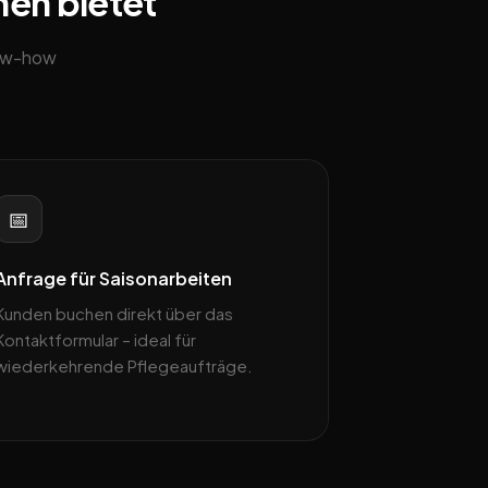
hen bietet
now-how
📅
Anfrage für Saisonarbeiten
Kunden buchen direkt über das
Kontaktformular – ideal für
wiederkehrende Pflege­aufträge.