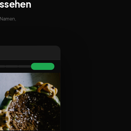
ussehen
m Namen,