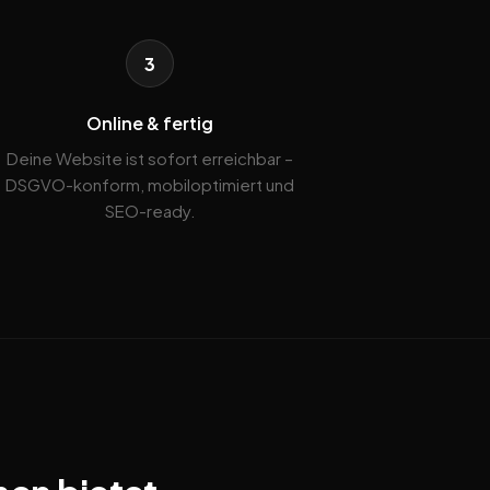
3
Online & fertig
Deine Website ist sofort erreichbar –
DSGVO-konform, mobiloptimiert und
SEO-ready.