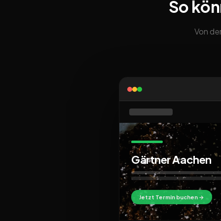
So kön
Von der
Gärtner Aachen
Jetzt Termin buchen →