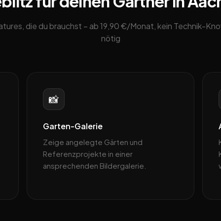
litz für deinen Gärtner in Aac
eatures, die du brauchst – ab 19,90 €/Monat, kein Technik-K
nötig
📸
Garten-Galerie
Zeige angelegte Gärten und
Referenzprojekte in einer
ansprechenden Bildergalerie.