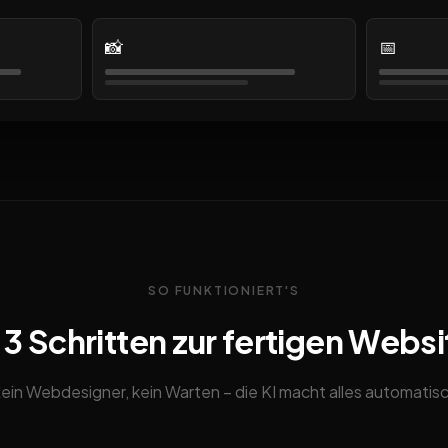
📸
📅
SO FUNKTIONIERT'S
n 3 Schritten zur fertigen Websi
ein Webdesigner, kein Warten – die KI macht alles automatis