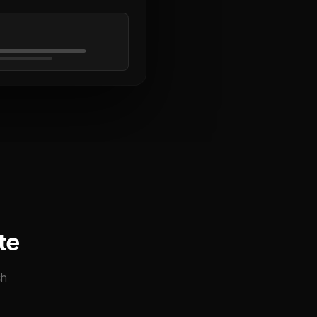
te
ch