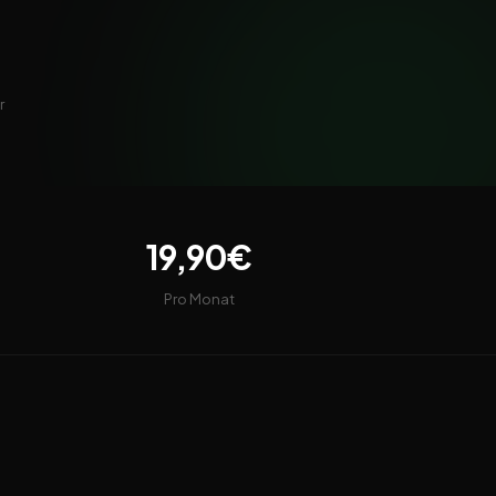
r
19,90€
Pro Monat