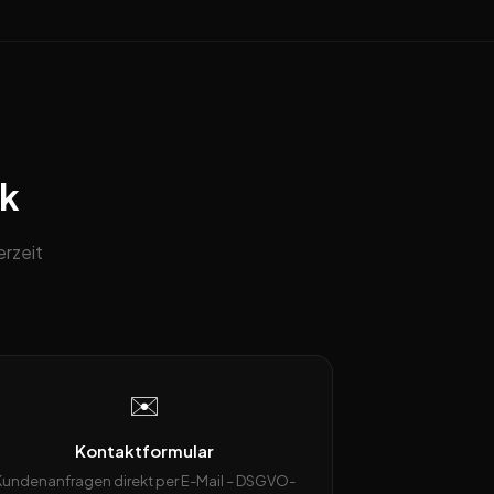
ck
rzeit
✉️
Kontaktformular
Kundenanfragen direkt per E-Mail – DSGVO-