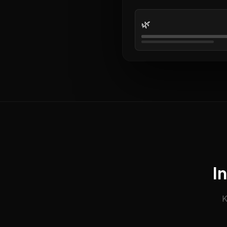
🌿
I
K