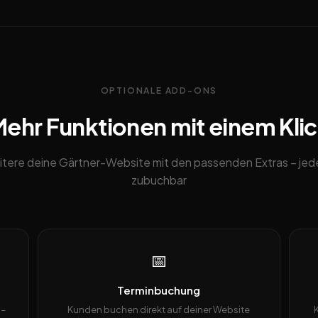
OPTIONALE ADD-ONS
ehr Funktionen mit einem Kli
itere deine Gärtner-Website mit den passenden Extras – jede
zubuchbar
📅
Terminbuchung
 –
Kunden buchen direkt auf deiner Website