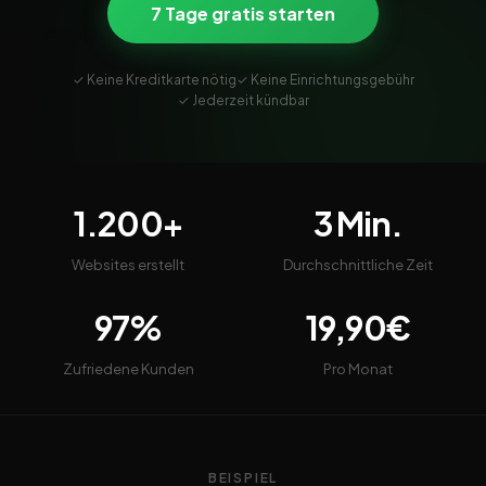
7 Tage gratis starten
✓ Keine Kreditkarte nötig
✓ Keine Einrichtungsgebühr
✓ Jederzeit kündbar
1.200+
3 Min.
Websites erstellt
Durchschnittliche Zeit
97%
19,90€
Zufriedene Kunden
Pro Monat
BEISPIEL