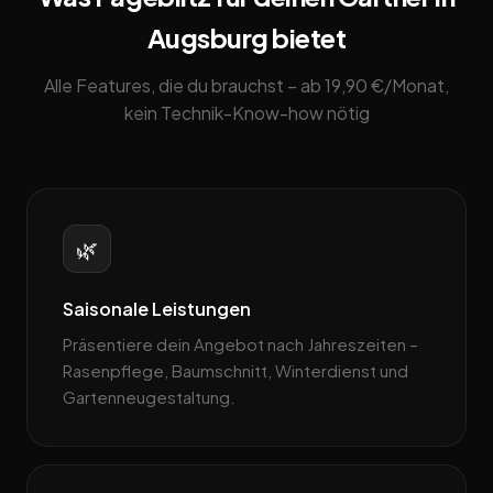
Augsburg bietet
Alle Features, die du brauchst – ab 19,90 €/Monat,
kein Technik-Know-how nötig
🌿
Saisonale Leistungen
Präsentiere dein Angebot nach Jahreszeiten –
Rasenpflege, Baum­schnitt, Winterdienst und
Gartenneugestaltung.