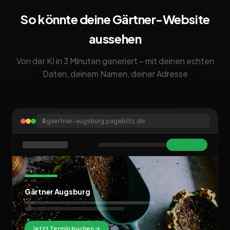
So könnte deine Gärtner-Website
aussehen
Von der KI in 3 Minuten generiert – mit deinen echten
Daten, deinem Namen, deiner Adresse
🔒
gaertner-augsburg.pageblitz.de
Gärtner Augsburg
Jetzt Termin buchen →