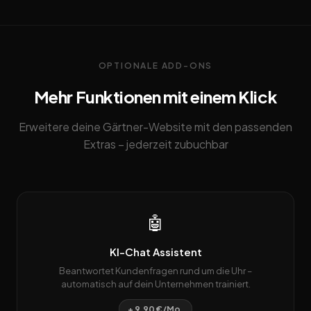
OPTIONALE ADD-ONS
Mehr Funktionen mit einem Klick
Erweitere deine Gärtner-Website mit den passenden
Extras – jederzeit zubuchbar
🤖
KI-Chat Assistent
Beantwortet Kundenfragen rund um die Uhr –
automatisch auf dein Unternehmen trainiert.
+ 9,90 €/Mo.