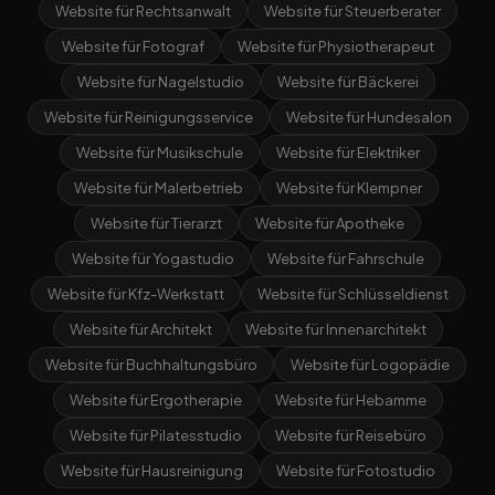
Website für Rechtsanwalt
Website für Steuerberater
Website für Fotograf
Website für Physiotherapeut
Website für Nagelstudio
Website für Bäckerei
Website für Reinigungsservice
Website für Hundesalon
Website für Musikschule
Website für Elektriker
Website für Malerbetrieb
Website für Klempner
Website für Tierarzt
Website für Apotheke
Website für Yogastudio
Website für Fahrschule
Website für Kfz-Werkstatt
Website für Schlüsseldienst
Website für Architekt
Website für Innenarchitekt
Website für Buchhaltungsbüro
Website für Logopädie
Website für Ergotherapie
Website für Hebamme
Website für Pilatesstudio
Website für Reisebüro
Website für Hausreinigung
Website für Fotostudio