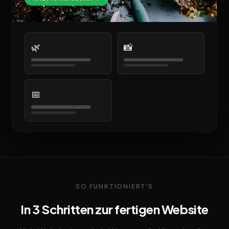
🌿
📸
📅
SO FUNKTIONIERT'S
In 3 Schritten zur fertigen Website