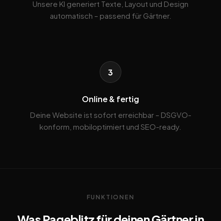
Unsere KI generiert Texte, Layout und Design
automatisch – passend für Gärtner.
3
Online & fertig
Deine Website ist sofort erreichbar – DSGVO-
konform, mobiloptimiert und SEO-ready.
FUNKTIONEN
Was Pageblitz für deinen Gärtner in