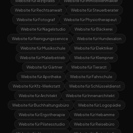
Website für Arztpraxis
Website für Immobilienmakler
Website für Rechtsanwalt
Website für Steuerberater
Website für Fotograf
Website für Physiotherapeut
Website für Nagelstudio
Website für Bäckerei
Website für Reinigungsservice
Website für Hundesalon
Website für Musikschule
Website für Elektriker
Website für Malerbetrieb
Website für Klempner
Website für Gärtner
Website für Tierarzt
Website für Apotheke
Website für Fahrschule
Website für Kfz-Werkstatt
Website für Schlüsseldienst
Website für Architekt
Website für Innenarchitekt
Website für Buchhaltungsbüro
Website für Logopädie
Website für Ergotherapie
Website für Hebamme
Website für Pilatesstudio
Website für Reisebüro