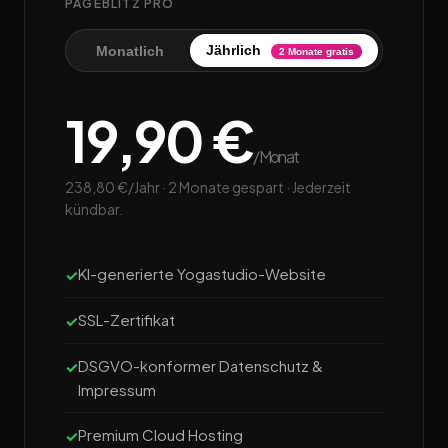
PAGEBLITZ PRO
Jährlich
Monatlich
2 Monate gratis
19,90 €
/Monat
238,80 €/Jahr · 2 Monate gespart · Jederzeit
kündbar.
KI-generierte Yogastudio-Website
SSL-Zertifikat
DSGVO-konformer Datenschutz &
Impressum
Premium Cloud Hosting