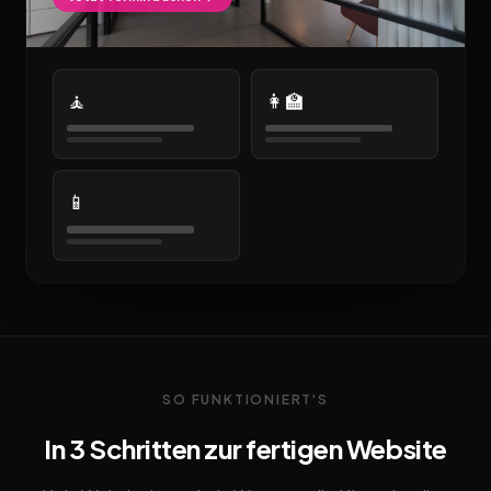
🧘
👩‍🏫
📱
SO FUNKTIONIERT'S
In 3 Schritten zur fertigen Website