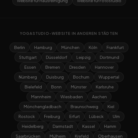
Website für Hausreinigung
Website für Fotostudio
YOGASTUDIO-WEBSITE IN ANDEREN STÄDTEN
Berlin
Hamburg
München
Köln
Frankfurt
Stuttgart
Düsseldorf
Leipzig
Dortmund
Essen
Bremen
Dresden
Hannover
Nürnberg
Duisburg
Bochum
Wuppertal
Bielefeld
Bonn
Münster
Karlsruhe
Mannheim
Wiesbaden
Aachen
Mönchengladbach
Braunschweig
Kiel
Rostock
Freiburg
Erfurt
Lübeck
Ulm
Heidelberg
Darmstadt
Kassel
Hamm
Saarbrücken
Mülheim
Krefeld
Oberhausen