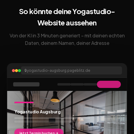
So könnte deine Yogastudio-
Website aussehen
Von der KI in 3 Minuten generiert – mit deinen echten
Daten, deinem Namen, deiner Adresse
🔒
yogastudio-augsburg.pageblitz.de
Yogastudio Augsburg
Jetzt Termin buchen →