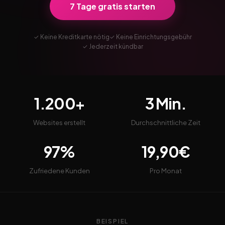
7 Tage gratis starten
✓ Keine Kreditkarte nötig
✓ Keine Einrichtungsgebühr
✓ Jederzeit kündbar
1.200+
3 Min.
Websites erstellt
Durchschnittliche Zeit
97%
19,90€
Zufriedene Kunden
Pro Monat
BEISPIEL