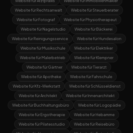
Website für Arztpraxis
Website für Immobilienmakler
Website für Rechtsanwalt
Website für Steuerberater
Website für Fotograf
Website für Physiotherapeut
Website für Nagelstudio
Website für Bäckerei
Website für Reinigungsservice
Website für Hundesalon
Website für Musikschule
Website für Elektriker
Website für Malerbetrieb
Website für Klempner
Website für Gärtner
Website für Tierarzt
Website für Apotheke
Website für Fahrschule
Website für Kfz-Werkstatt
Website für Schlüsseldienst
Website für Architekt
Website für Innenarchitekt
Website für Buchhaltungsbüro
Website für Logopädie
Website für Ergotherapie
Website für Hebamme
Website für Pilatesstudio
Website für Reisebüro