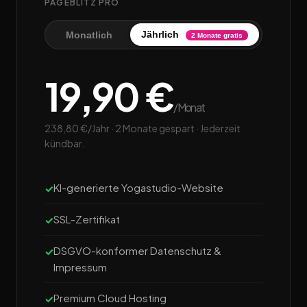
PAGEBLITZ PRO
Jährlich
Monatlich
2 Monate gratis
19,90 €
/Monat
238,80 €/Jahr · 2 Monate gespart · Jederzeit
kündbar.
KI-generierte Yogastudio-Website
SSL-Zertifikat
DSGVO-konformer Datenschutz &
Impressum
Premium Cloud Hosting