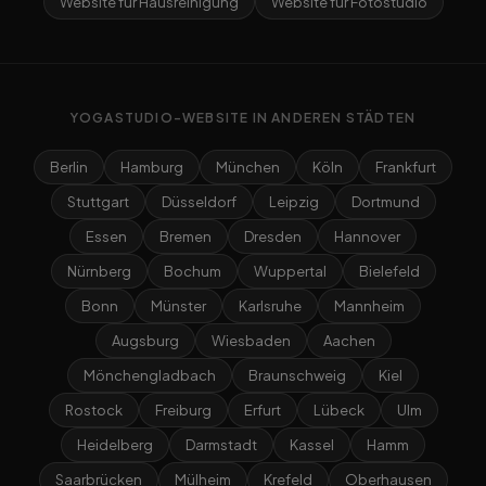
Website für Hausreinigung
Website für Fotostudio
YOGASTUDIO-WEBSITE IN ANDEREN STÄDTEN
Berlin
Hamburg
München
Köln
Frankfurt
Stuttgart
Düsseldorf
Leipzig
Dortmund
Essen
Bremen
Dresden
Hannover
Nürnberg
Bochum
Wuppertal
Bielefeld
Bonn
Münster
Karlsruhe
Mannheim
Augsburg
Wiesbaden
Aachen
Mönchengladbach
Braunschweig
Kiel
Rostock
Freiburg
Erfurt
Lübeck
Ulm
Heidelberg
Darmstadt
Kassel
Hamm
Saarbrücken
Mülheim
Krefeld
Oberhausen