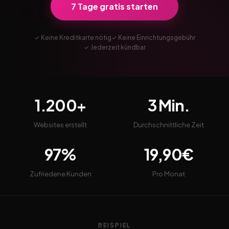
7 Tage gratis starten
✓ Keine Kreditkarte nötig
✓ Keine Einrichtungsgebühr
✓ Jederzeit kündbar
1.200+
3 Min.
Websites erstellt
Durchschnittliche Zeit
97%
19,90€
Zufriedene Kunden
Pro Monat
BEISPIEL