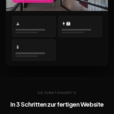
🧘
👩‍🏫
📱
SO FUNKTIONIERT'S
In 3 Schritten zur fertigen Website