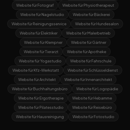
Website für Fotograf
Website für Physiotherapeut
Website für Nagelstudio
Website für Bäckerei
Website für Reinigungsservice
Website für Hundesalon
Website für Elektriker
Website für Malerbetrieb
Website für Klempner
Website für Gärtner
Website für Tierarzt
Website für Apotheke
Website für Yogastudio
Website für Fahrschule
Website für Kfz-Werkstatt
Website für Schlüsseldienst
Website für Architekt
Website für Innenarchitekt
Website für Buchhaltungsbüro
Website für Logopädie
Website für Ergotherapie
Website für Hebamme
Website für Pilatesstudio
Website für Reisebüro
Website für Hausreinigung
Website für Fotostudio