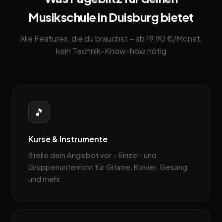
Musikschule in Duisburg bietet
Alle Features, die du brauchst – ab 19,90 €/Monat,
kein Technik-Know-how nötig
🎵
Kurse & Instrumente
Stelle dein Angebot vor – Einzel- und
Gruppenunterricht für Gitarre, Klavier, Gesang
und mehr.