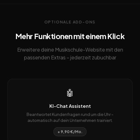
OPTIONALE ADD-ONS
Mehr Funktionen mit einem Klick
Erweitere deine Musikschule-Website mit den
passenden Extras – jederzeit zubuchbar
🤖
KI-Chat Assistent
Beantwortet Kundenfragen rund um die Uhr –
automatisch auf dein Unternehmen trainiert.
+ 9,90 €/Mo.