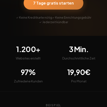
7 Tage gratis starten
✓ Keine Kreditkarte nötig
✓ Keine Einrichtungsgebühr
✓ Jederzeit kündbar
1.200+
3 Min.
Websites erstellt
Durchschnittliche Zeit
97%
19,90€
Zufriedene Kunden
Pro Monat
BEISPIEL