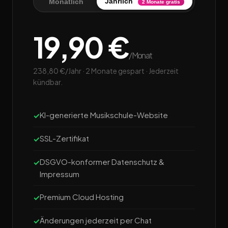
Jährlich
Monatlich
2 Monate gratis
19,90 €
/Monat
238,80 €/Jahr · 2 Monate gespart · Jederzeit
kündbar.
KI-generierte Musikschule-Website
SSL-Zertifikat
DSGVO-konformer Datenschutz &
Impressum
Premium Cloud Hosting
Änderungen jederzeit per Chat