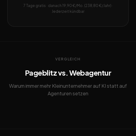
7 Tage gratis · danach 19,90 €/Mo. (238,80 €/Jahr) ·
Jederzeit kündbar
VERGLEICH
Pageblitz vs. Webagentur
Warum immer mehr Kleinunternehmer auf KI statt auf
Agenturen setzen