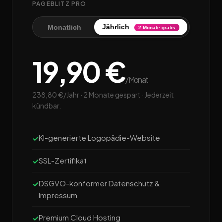
PAGEBLITZ PRO
Jährlich
Monatlich
2 Monate gratis
19,90 €
/Monat
238,80 €/Jahr · 2 Monate gespart · Jederzeit
kündbar.
KI-generierte Logopädie-Website
SSL-Zertifikat
DSGVO-konformer Datenschutz &
Impressum
Premium Cloud Hosting