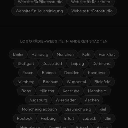
Website für Pilatesstudio
Website für Reisebüro
Website für Hausreinigung
Website für Fotostudio
LOGOPÄDIE-WEBSITE IN ANDEREN STÄDTEN
Berlin
Hamburg
München
Köln
Frankfurt
Stuttgart
Düsseldorf
Leipzig
Dortmund
Essen
Bremen
Dresden
Hannover
Nürnberg
Bochum
Wuppertal
Bielefeld
Bonn
Münster
Karlsruhe
Mannheim
Augsburg
Wiesbaden
Aachen
Mönchengladbach
Braunschweig
Kiel
Rostock
Freiburg
Erfurt
Lübeck
Ulm
Heidelberg
Darmstadt
Kassel
Hamm