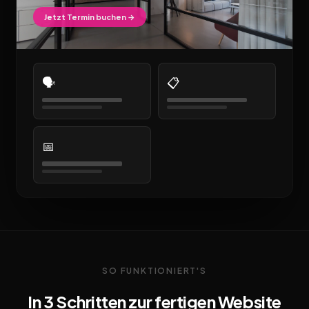
Jetzt Termin buchen →
🗣️
📋
📅
SO FUNKTIONIERT'S
In 3 Schritten zur fertigen Website