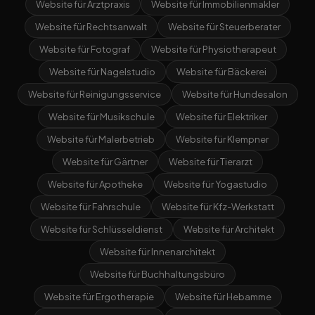
Website für Arztpraxis
Website für Immobilienmakler
Website für Rechtsanwalt
Website für Steuerberater
Website für Fotograf
Website für Physiotherapeut
Website für Nagelstudio
Website für Bäckerei
Website für Reinigungsservice
Website für Hundesalon
Website für Musikschule
Website für Elektriker
Website für Malerbetrieb
Website für Klempner
Website für Gärtner
Website für Tierarzt
Website für Apotheke
Website für Yogastudio
Website für Fahrschule
Website für Kfz-Werkstatt
Website für Schlüsseldienst
Website für Architekt
Website für Innenarchitekt
Website für Buchhaltungsbüro
Website für Ergotherapie
Website für Hebamme