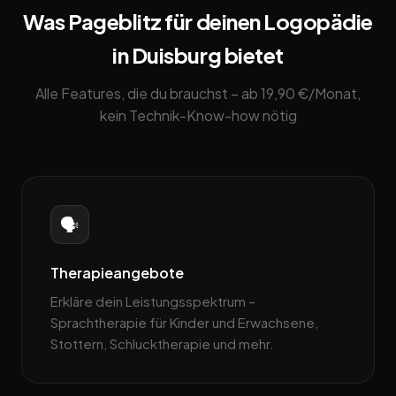
Was Pageblitz für deinen Logopädie
in Duisburg bietet
Alle Features, die du brauchst – ab 19,90 €/Monat,
kein Technik-Know-how nötig
🗣️
Therapieangebote
Erkläre dein Leistungsspektrum –
Sprachtherapie für Kinder und Erwachsene,
Stottern, Schlucktherapie und mehr.