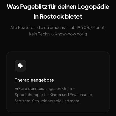
Was Pageblitz für deinen Logopädie
in Rostock bietet
Alle Features, die du brauchst – ab 19,90 €/Monat,
kein Technik-Know-how nötig
🗣️
Therapieangebote
Erkläre dein Leistungsspektrum –
Sprachtherapie für Kinder und Erwachsene,
Stottern, Schlucktherapie und mehr.