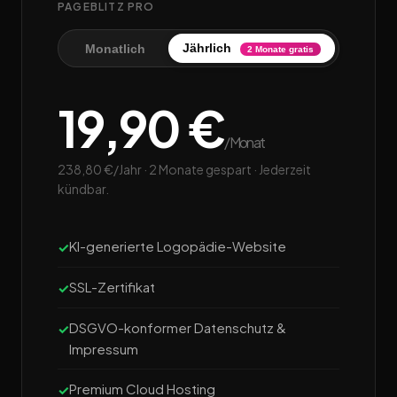
PAGEBLITZ PRO
Jährlich
Monatlich
2 Monate gratis
19,90 €
/Monat
238,80 €/Jahr · 2 Monate gespart · Jederzeit
kündbar.
KI-generierte Logopädie-Website
SSL-Zertifikat
DSGVO-konformer Datenschutz &
Impressum
Premium Cloud Hosting