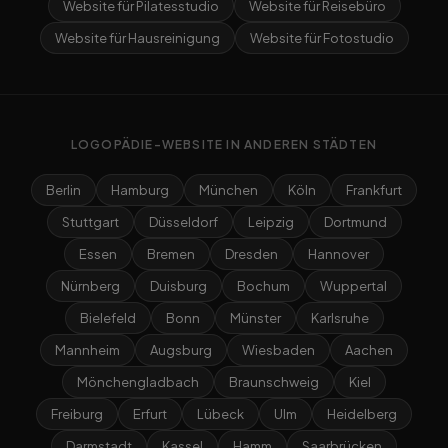
Website für Pilatesstudio
Website für Reisebüro
Website für Hausreinigung
Website für Fotostudio
LOGOPÄDIE-WEBSITE IN ANDEREN STÄDTEN
Berlin
Hamburg
München
Köln
Frankfurt
Stuttgart
Düsseldorf
Leipzig
Dortmund
Essen
Bremen
Dresden
Hannover
Nürnberg
Duisburg
Bochum
Wuppertal
Bielefeld
Bonn
Münster
Karlsruhe
Mannheim
Augsburg
Wiesbaden
Aachen
Mönchengladbach
Braunschweig
Kiel
Freiburg
Erfurt
Lübeck
Ulm
Heidelberg
Darmstadt
Kassel
Hamm
Saarbrücken