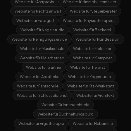
Website für Arztpraxis
Website für Immobilienmakler
Website für Rechtsanwalt
Website für Steuerberater
Website für Fotograf
Website für Physiotherapeut
Website für Nagelstudio
Website für Bäckerei
Website für Reinigungsservice
Website für Hundesalon
Website für Musikschule
Website für Elektriker
Website für Malerbetrieb
Website für Klempner
Website für Gärtner
Website für Tierarzt
Website für Apotheke
Website für Yogastudio
Website für Fahrschule
Website für Kfz-Werkstatt
Website für Schlüsseldienst
Website für Architekt
Website für Innenarchitekt
Website für Buchhaltungsbüro
Website für Ergotherapie
Website für Hebamme