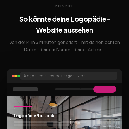
BEISPIEL
So könnte deine Logopädie-
Website aussehen
Von der KI in 3 Minuten generiert – mit deinen echten
Daten, deinem Namen, deiner Adresse
🔒
logopaedie-rostock.pageblitz.de
Logopädie Rostock