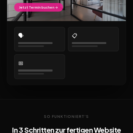
Jetzt Termin buchen →
🗣️
📋
📅
SO FUNKTIONIERT'S
In 3 Schritten zur fertigen Website