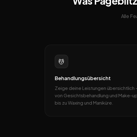
Was Pageblitz
Alle F
💆
Behandlungsübersicht
Zeige deine Leistungen übersichtlich 
von Gesichtsbehandlung und Make-u
bis zu Waxing und Maniküre.