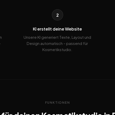
2
KI erstellt deine Website
n
Unsere KI generiert Texte, Layout und
-
Design automatisch – passend für
Kosmetikstudio.
FUNKTIONEN