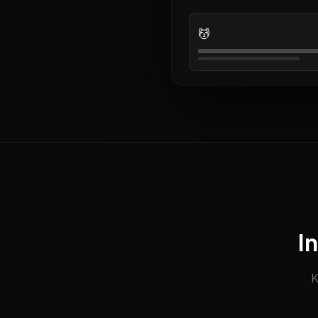
💆
I
K