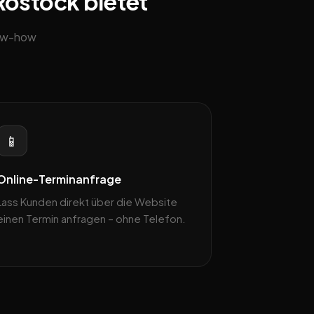
Rostock bietet
now-how
📱
Online-Terminanfrage
Lass Kunden direkt über die Website
einen Termin anfragen – ohne Telefon.