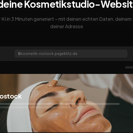
deine Kosmetikstudio-Websi
 KI in 3 Minuten generiert – mit deinen echten Daten, deine
deiner Adresse
🔒
kosmetik-rostock.pageblitz.de
Rostock