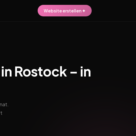
Website erstellen ✦
in Rostock – in
nat.
t