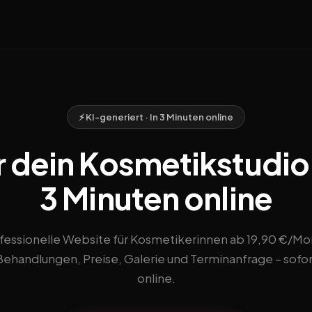
⚡ KI-generiert · In 3 Minuten online
 dein Kosmetikstudio 
3 Minuten online
fessionelle Website für Kosmetikerinnen ab 19,90 €/Mo
Behandlungen, Preise, Galerie und Terminanfrage – sofor
online.