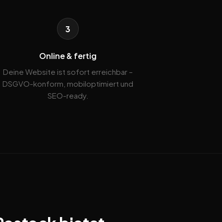
3
Online & fertig
Deine Website ist sofort erreichbar –
DSGVO-konform, mobiloptimiert und
SEO-ready.