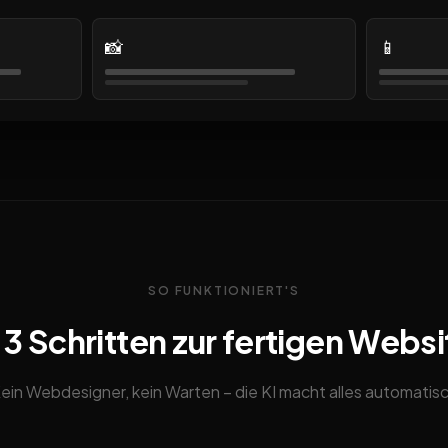
📸
📱
SO FUNKTIONIERT'S
n 3 Schritten zur fertigen Websi
ein Webdesigner, kein Warten – die KI macht alles automatis