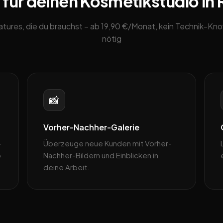
 für deinen Kosmetikstudio in 
eatures, die du brauchst – ab 19,90 €/Monat, kein Technik-K
nötig
📸
Vorher-Nachher-Galerie
–
Überzeuge neue Kunden mit Vorher-
p
Nachher-Bildern und Einblicken in
deine Arbeit.