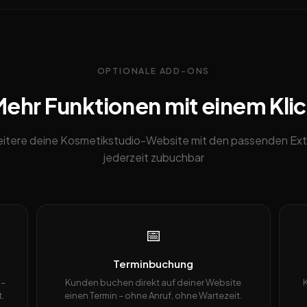
OPTIONALE ADD-ONS
ehr Funktionen mit einem Kli
itere deine Kosmetikstudio-Website mit den passenden Ext
jederzeit zubuchbar
📅
Terminbuchung
 –
Kunden buchen direkt auf deiner Website
.
einen Termin – ohne Anruf, ohne Wartezeit.