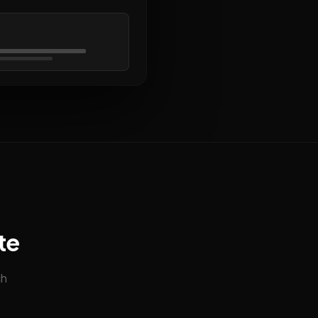
te
ch