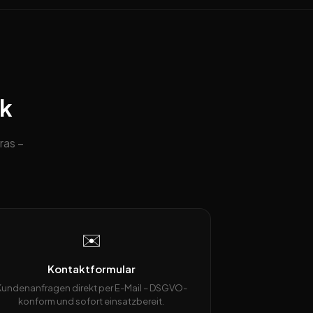
ck
ras –
✉️
Kontaktformular
Kundenanfragen direkt per E-Mail – DSGVO-
konform und sofort einsatzbereit.