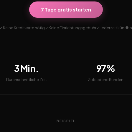
7 Tage gratis starten
✓ Keine Kreditkarte nötig
✓ Keine Einrichtungsgebühr
✓ Jederzeit kündba
3 Min.
97%
Durchschnittliche Zeit
Zufriedene Kunden
BEISPIEL