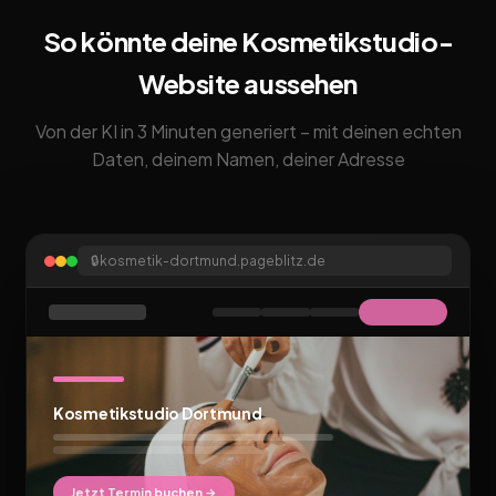
So könnte deine Kosmetikstudio-
Website aussehen
Von der KI in 3 Minuten generiert – mit deinen echten
Daten, deinem Namen, deiner Adresse
🔒
kosmetik-dortmund.pageblitz.de
Kosmetikstudio Dortmund
Jetzt Termin buchen →