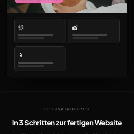
💆
📸
📱
SO FUNKTIONIERT'S
In 3 Schritten zur fertigen Website