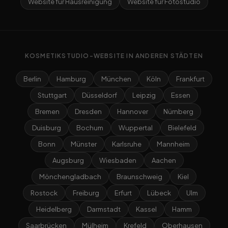
Website für Hausreinigung
Website für Fotostudio
KOSMETIKSTUDIO-WEBSITE IN ANDEREN STÄDTEN
Berlin
Hamburg
München
Köln
Frankfurt
Stuttgart
Düsseldorf
Leipzig
Essen
Bremen
Dresden
Hannover
Nürnberg
Duisburg
Bochum
Wuppertal
Bielefeld
Bonn
Münster
Karlsruhe
Mannheim
Augsburg
Wiesbaden
Aachen
Mönchengladbach
Braunschweig
Kiel
Rostock
Freiburg
Erfurt
Lübeck
Ulm
Heidelberg
Darmstadt
Kassel
Hamm
Saarbrücken
Mülheim
Krefeld
Oberhausen