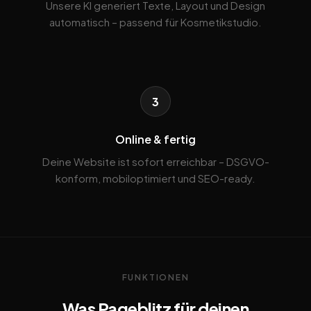
Unsere KI generiert Texte, Layout und Design
automatisch – passend für Kosmetikstudio.
3
Online & fertig
Deine Website ist sofort erreichbar – DSGVO-
konform, mobiloptimiert und SEO-ready.
FUNKTIONEN
Was Pageblitz für deinen