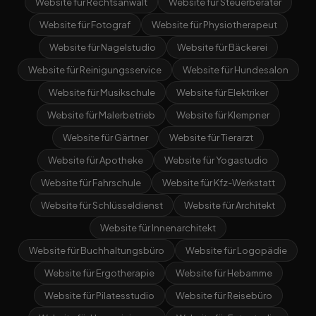
Website für Rechtsanwalt
Website für Steuerberater
Website für Fotograf
Website für Physiotherapeut
Website für Nagelstudio
Website für Bäckerei
Website für Reinigungsservice
Website für Hundesalon
Website für Musikschule
Website für Elektriker
Website für Malerbetrieb
Website für Klempner
Website für Gärtner
Website für Tierarzt
Website für Apotheke
Website für Yogastudio
Website für Fahrschule
Website für Kfz-Werkstatt
Website für Schlüsseldienst
Website für Architekt
Website für Innenarchitekt
Website für Buchhaltungsbüro
Website für Logopädie
Website für Ergotherapie
Website für Hebamme
Website für Pilatesstudio
Website für Reisebüro