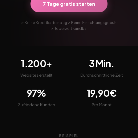
7 Tage gratis starten
✓ Keine Kreditkarte nötig
✓ Keine Einrichtungsgebühr
✓ Jederzeit kündbar
1.200+
3 Min.
Websites erstellt
Durchschnittliche Zeit
97%
19,90€
Zufriedene Kunden
Pro Monat
BEISPIEL