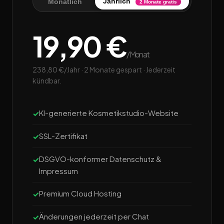
Jährlich
Monatlich
2 Monate gratis
19,90 €
/Monat
238,80 €/Jahr · 2 Monate gespart · Jederzeit
kündbar.
KI-generierte Kosmetikstudio-Website
SSL-Zertifikat
DSGVO-konformer Datenschutz &
Impressum
Premium Cloud Hosting
Änderungen jederzeit per Chat