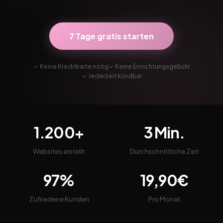
7 Tage gratis starten
✓ Keine Kreditkarte nötig
✓ Keine Einrichtungsgebühr
✓ Jederzeit kündbar
1.200+
3 Min.
Websites erstellt
Durchschnittliche Zeit
97%
19,90€
Zufriedene Kunden
Pro Monat