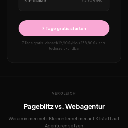
💶 Preisliste
+ 3,90 €/Mo.
7 Tage gratis starten
7 Tage gratis · danach 19,90 €/Mo. (238,80 €/Jahr) ·
Jederzeit kündbar
VERGLEICH
Pageblitz vs. Webagentur
Warum immer mehr Kleinunternehmer auf KI statt auf
Agenturen setzen