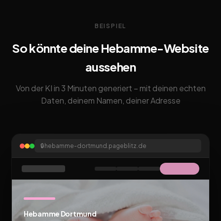
BEISPIEL
So könnte deine Hebamme-Website
aussehen
Von der KI in 3 Minuten generiert – mit deinen echten
Daten, deinem Namen, deiner Adresse
🔒
hebamme-dortmund.pageblitz.de
Hebamme Dortmund