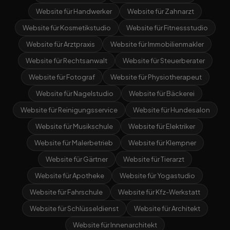
Website für Handwerker
Website für Zahnarzt
Website für Kosmetikstudio
Website für Fitnessstudio
Website für Arztpraxis
Website für Immobilienmakler
Website für Rechtsanwalt
Website für Steuerberater
Website für Fotograf
Website für Physiotherapeut
Website für Nagelstudio
Website für Bäckerei
Website für Reinigungsservice
Website für Hundesalon
Website für Musikschule
Website für Elektriker
Website für Malerbetrieb
Website für Klempner
Website für Gärtner
Website für Tierarzt
Website für Apotheke
Website für Yogastudio
Website für Fahrschule
Website für Kfz-Werkstatt
Website für Schlüsseldienst
Website für Architekt
Website für Innenarchitekt