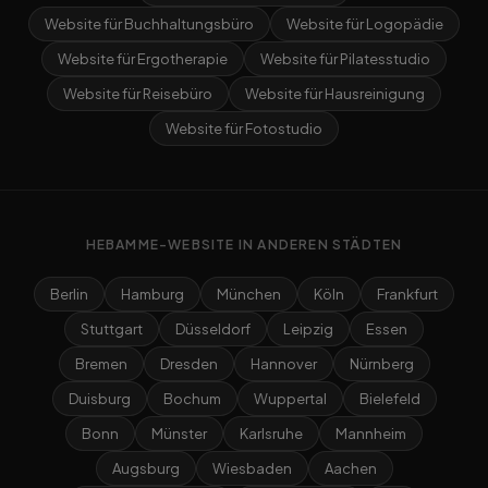
Website für Buchhaltungsbüro
Website für Logopädie
Website für Ergotherapie
Website für Pilatesstudio
Website für Reisebüro
Website für Hausreinigung
Website für Fotostudio
HEBAMME-WEBSITE IN ANDEREN STÄDTEN
Berlin
Hamburg
München
Köln
Frankfurt
Stuttgart
Düsseldorf
Leipzig
Essen
Bremen
Dresden
Hannover
Nürnberg
Duisburg
Bochum
Wuppertal
Bielefeld
Bonn
Münster
Karlsruhe
Mannheim
Augsburg
Wiesbaden
Aachen