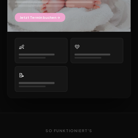
Jetzt Termin buchen →
👶
💛
📝
SO FUNKTIONIERT'S