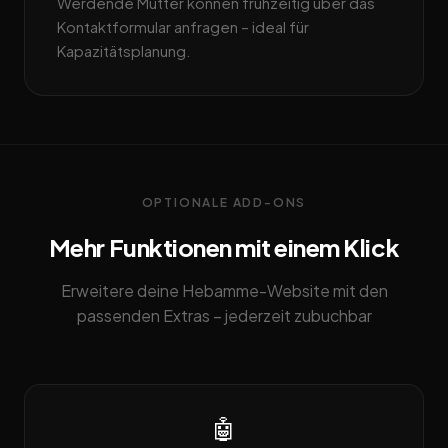
Werdende Mütter können frühzeitig über das
Kontaktformular anfragen – ideal für
Kapazitätsplanung.
OPTIONALE ADD-ONS
Mehr Funktionen mit einem Klick
Erweitere deine Hebamme-Website mit den
passenden Extras – jederzeit zubuchbar
🤖