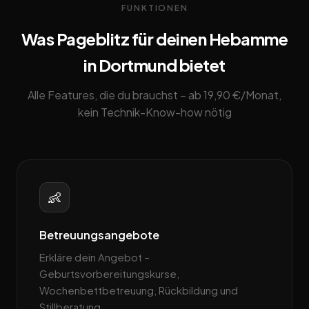
FUNKTIONEN
Was Pageblitz für deinen Hebamme
in Dortmund bietet
Alle Features, die du brauchst – ab 19,90 €/Monat,
kein Technik-Know-how nötig
👶
Betreuungsangebote
Erkläre dein Angebot –
Geburtsvorbereitungskurse,
Wochenbettbetreuung, Rückbildung und
Stillberatung.