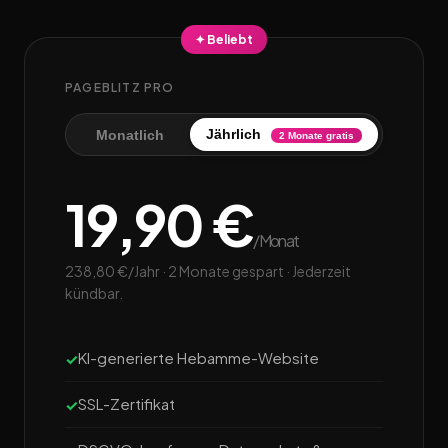
✦ Beliebt
PAGEBLITZ PRO
Jährlich
Monatlich
2 Monate gratis
19,90 €
/Monat
238,80 €/Jahr · 2 Monate gespart · Jederzeit
kündbar.
KI-generierte Hebamme-Website
SSL-Zertifikat