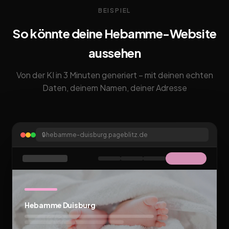
BEISPIEL
So könnte deine Hebamme-Website
aussehen
Von der KI in 3 Minuten generiert – mit deinen echten
Daten, deinem Namen, deiner Adresse
🔒
hebamme-duisburg.pageblitz.de
Hebamme Duisburg