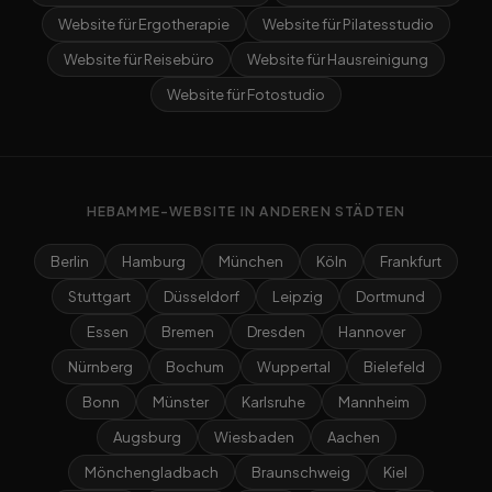
Website für Ergotherapie
Website für Pilatesstudio
Website für Reisebüro
Website für Hausreinigung
Website für Fotostudio
HEBAMME-WEBSITE IN ANDEREN STÄDTEN
Berlin
Hamburg
München
Köln
Frankfurt
Stuttgart
Düsseldorf
Leipzig
Dortmund
Essen
Bremen
Dresden
Hannover
Nürnberg
Bochum
Wuppertal
Bielefeld
Bonn
Münster
Karlsruhe
Mannheim
Augsburg
Wiesbaden
Aachen
Mönchengladbach
Braunschweig
Kiel