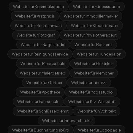
Website für Kosmetikstudio
Website für Fitnessstudio
Website für Arztpraxis
Website für Immobilienmakler
Website für Rechtsanwalt
Website für Steuerberater
Website für Fotograf
Website für Physiotherapeut
Website für Nagelstudio
Website für Bäckerei
Website für Reinigungsservice
Website für Hundesalon
Website für Musikschule
Website für Elektriker
Website für Malerbetrieb
Website für Klempner
Website für Gärtner
Website für Tierarzt
Website für Apotheke
Website für Yogastudio
Website für Fahrschule
Website für Kfz-Werkstatt
Website für Schlüsseldienst
Website für Architekt
Website für Innenarchitekt
Website für Buchhaltungsbüro
Website für Logopädie