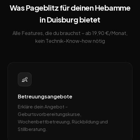
Was Pageblitz für deinen Hebamme
in Duisburg bietet
Alle Features, die du brauchst – ab 19,90 €/Monat,
kein Technik-Know-how nötig
👶
Betreuungsangebote
Erkläre dein Angebot –
Geburtsvorbereitungskurse,
Wochenbettbetreuung, Rückbildung und
Stillberatung.