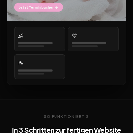
Jetzt Termin buchen →
👶
💛
📝
SO FUNKTIONIERT'S
In 3 Schritten zur fertigen Website