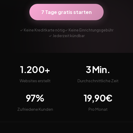
7 Tage gratis starten
✓ Keine Kreditkarte nötig
✓ Keine Einrichtungsgebühr
✓ Jederzeit kündbar
1.200+
3 Min.
Websites erstellt
Durchschnittliche Zeit
97%
19,90€
Zufriedene Kunden
Pro Monat