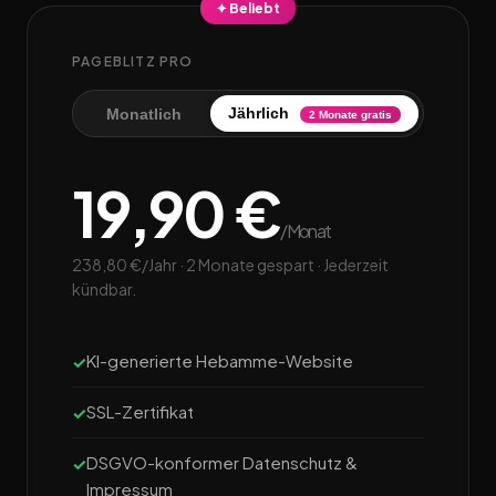
✦ Beliebt
PAGEBLITZ PRO
Jährlich
Monatlich
2 Monate gratis
19,90 €
/Monat
238,80 €/Jahr · 2 Monate gespart · Jederzeit
kündbar.
KI-generierte Hebamme-Website
SSL-Zertifikat
DSGVO-konformer Datenschutz &
Impressum