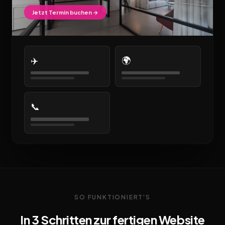
Jetzt Termin buchen →
✈️
🌍
📞
SO FUNKTIONIERT'S
In 3 Schritten zur fertigen Website