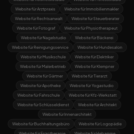
Website für Arztpraxis
Website für Immobilienmakler
Website für Rechtsanwalt
Website für Steuerberater
Website für Fotograf
Website für Physiotherapeut
Website für Nagelstudio
Website für Bäckerei
Website für Reinigungsservice
Website für Hundesalon
Website für Musikschule
Website für Elektriker
Website für Malerbetrieb
Website für Klempner
Website für Gärtner
Website für Tierarzt
Website für Apotheke
Website für Yogastudio
Website für Fahrschule
Website für Kfz-Werkstatt
Website für Schlüsseldienst
Website für Architekt
Website für Innenarchitekt
Website für Buchhaltungsbüro
Website für Logopädie
Website für Ergotherapie
Website für Hebamme