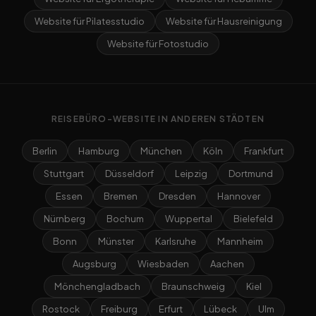
Website für Pilatesstudio
Website für Hausreinigung
Website für Fotostudio
REISEBÜRO-WEBSITE IN ANDEREN STÄDTEN
Berlin
Hamburg
München
Köln
Frankfurt
Stuttgart
Düsseldorf
Leipzig
Dortmund
Essen
Bremen
Dresden
Hannover
Nürnberg
Bochum
Wuppertal
Bielefeld
Bonn
Münster
Karlsruhe
Mannheim
Augsburg
Wiesbaden
Aachen
Mönchengladbach
Braunschweig
Kiel
Rostock
Freiburg
Erfurt
Lübeck
Ulm