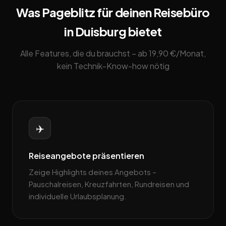
Was Pageblitz für deinen Reisebüro
in Duisburg bietet
Alle Features, die du brauchst – ab 19,90 €/Monat,
kein Technik-Know-how nötig
✈️
Reiseangebote präsentieren
Zeige Highlights deines Angebots –
Pauschalreisen, Kreuzfahrten, Rundreisen und
individuelle Urlaubsplanung.