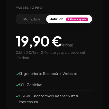
PAGEBLITZ PRO
Jährlich
Monatlich
2 Monate gratis
19,90 €
/Monat
238,80 €/Jahr · 2 Monate gespart · Jederzeit
kündbar.
KI-generierte Reisebüro-Website
SSL-Zertifikat
DSGVO-konformer Datenschutz &
Impressum