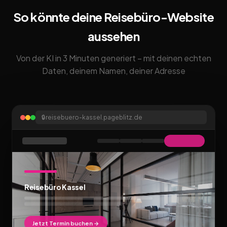
So könnte deine Reisebüro-Website
aussehen
Von der KI in 3 Minuten generiert – mit deinen echten
Daten, deinem Namen, deiner Adresse
🔒
reisebuero-kassel.pageblitz.de
Reisebüro Kassel
Jetzt Termin buchen →