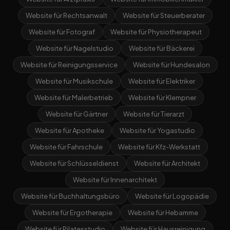
Website für Rechtsanwalt
Website für Steuerberater
Website für Fotograf
Website für Physiotherapeut
Website für Nagelstudio
Website für Bäckerei
Website für Reinigungsservice
Website für Hundesalon
Website für Musikschule
Website für Elektriker
Website für Malerbetrieb
Website für Klempner
Website für Gärtner
Website für Tierarzt
Website für Apotheke
Website für Yogastudio
Website für Fahrschule
Website für Kfz-Werkstatt
Website für Schlüsseldienst
Website für Architekt
Website für Innenarchitekt
Website für Buchhaltungsbüro
Website für Logopädie
Website für Ergotherapie
Website für Hebamme
Website für Pilatesstudio
Website für Hausreinigung