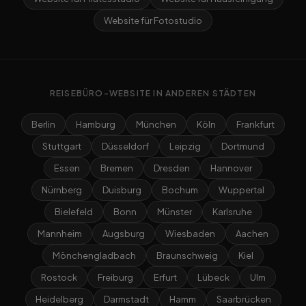
Website für Fotostudio
REISEBÜRO-WEBSITE IN ANDEREN STÄDTEN
Berlin
Hamburg
München
Köln
Frankfurt
Stuttgart
Düsseldorf
Leipzig
Dortmund
Essen
Bremen
Dresden
Hannover
Nürnberg
Duisburg
Bochum
Wuppertal
Bielefeld
Bonn
Münster
Karlsruhe
Mannheim
Augsburg
Wiesbaden
Aachen
Mönchengladbach
Braunschweig
Kiel
Rostock
Freiburg
Erfurt
Lübeck
Ulm
Heidelberg
Darmstadt
Hamm
Saarbrücken