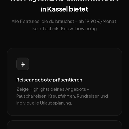
in Kassel bietet
Alle Features, die du brauchst – ab 19,90 €/Monat,
kein Technik-Know-how nötig
✈️
Reiseangebote präsentieren
Zeige Highlights deines Angebots –
Pauschalreisen, Kreuzfahrten, Rundreisen und
individuelle Urlaubsplanung.