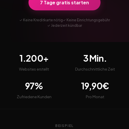
7 Tage gratis starten
✓ Keine Kreditkarte nötig
✓ Keine Einrichtungsgebühr
✓ Jederzeit kündbar
1.200+
3 Min.
Websites erstellt
Durchschnittliche Zeit
97%
19,90€
Zufriedene Kunden
Pro Monat
BEISPIEL