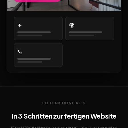
✈️
🌍
📞
SO FUNKTIONIERT'S
In 3 Schritten zur fertigen Website