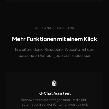
OPTIONALE ADD-ONS
Mehr Funktionen mit einem Klick
Erweitere deine Reisebüro-Website mit den
passenden Extras – jederzeit zubuchbar
🤖
KI-Chat Assistent
Beantwortet Kundenfragen rund um die Uhr –
automatisch auf dein Unternehmen trainiert.