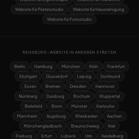
Website für Pilatesstudio
Website für Hausreinigung
Website für Fotostudio
REISEBÜRO-WEBSITE IN ANDEREN STÄDTEN
Berlin
Hamburg
München
Köln
Frankfurt
Stuttgart
Düsseldorf
Leipzig
Dortmund
Essen
Bremen
Dresden
Hannover
Nürnberg
Duisburg
Bochum
Wuppertal
Bielefeld
Bonn
Münster
Karlsruhe
Mannheim
Augsburg
Wiesbaden
Aachen
Mönchengladbach
Braunschweig
Kiel
Freiburg
Erfurt
Lübeck
Ulm
Heidelberg