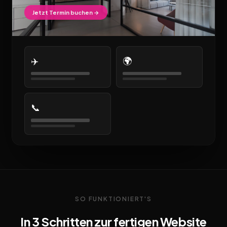
Jetzt Termin buchen →
✈️
🌍
📞
SO FUNKTIONIERT'S
In 3 Schritten zur fertigen Website