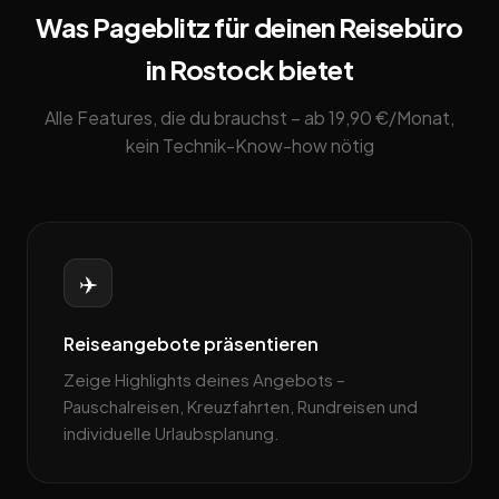
Was Pageblitz für deinen Reisebüro
in Rostock bietet
Alle Features, die du brauchst – ab 19,90 €/Monat,
kein Technik-Know-how nötig
✈️
Reiseangebote präsentieren
Zeige Highlights deines Angebots –
Pauschalreisen, Kreuzfahrten, Rundreisen und
individuelle Urlaubsplanung.