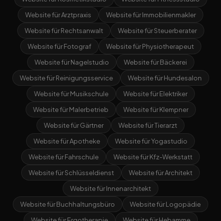
Website für Arztpraxis
Website für Immobilienmakler
Website für Rechtsanwalt
Website für Steuerberater
Website für Fotograf
Website für Physiotherapeut
Website für Nagelstudio
Website für Bäckerei
Website für Reinigungsservice
Website für Hundesalon
Website für Musikschule
Website für Elektriker
Website für Malerbetrieb
Website für Klempner
Website für Gärtner
Website für Tierarzt
Website für Apotheke
Website für Yogastudio
Website für Fahrschule
Website für Kfz-Werkstatt
Website für Schlüsseldienst
Website für Architekt
Website für Innenarchitekt
Website für Buchhaltungsbüro
Website für Logopädie
Website für Ergotherapie
Website für Hebamme