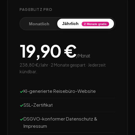
PAGEBLITZ PRO
Jährlich
Monatlich
2 Monate gratis
19,90 €
/Monat
238,80 €/Jahr · 2 Monate gespart · Jederzeit
kündbar.
KI-generierte Reisebüro-Website
SSL-Zertifikat
DSGVO-konformer Datenschutz &
Impressum