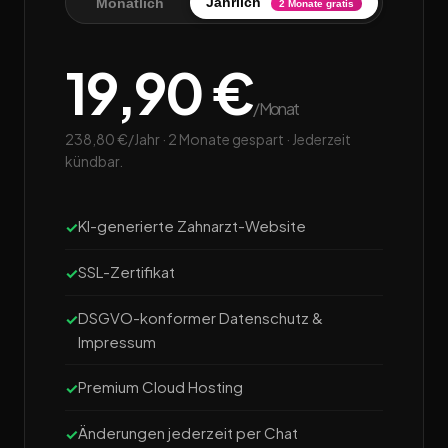
Jährlich
Monatlich
2 Monate gratis
19,90 €
/Monat
238,80 €/Jahr · 2 Monate gespart · Jederzeit
kündbar.
KI-generierte Zahnarzt-Website
SSL-Zertifikat
DSGVO-konformer Datenschutz &
Impressum
Premium Cloud Hosting
Änderungen jederzeit per Chat