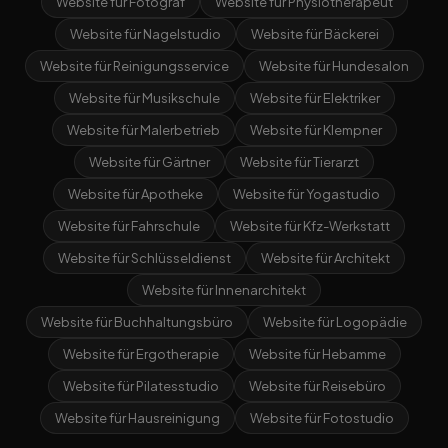
Website für Fotograf
Website für Physiotherapeut
Website für Nagelstudio
Website für Bäckerei
Website für Reinigungsservice
Website für Hundesalon
Website für Musikschule
Website für Elektriker
Website für Malerbetrieb
Website für Klempner
Website für Gärtner
Website für Tierarzt
Website für Apotheke
Website für Yogastudio
Website für Fahrschule
Website für Kfz-Werkstatt
Website für Schlüsseldienst
Website für Architekt
Website für Innenarchitekt
Website für Buchhaltungsbüro
Website für Logopädie
Website für Ergotherapie
Website für Hebamme
Website für Pilatesstudio
Website für Reisebüro
Website für Hausreinigung
Website für Fotostudio