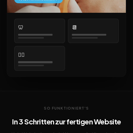
🦷
📆
👨‍⚕️
SO FUNKTIONIERT'S
In 3 Schritten zur fertigen Website