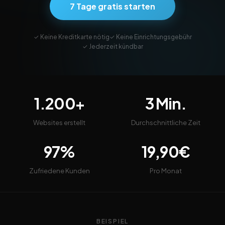
7 Tage gratis starten
✓ Keine Kreditkarte nötig
✓ Keine Einrichtungsgebühr
✓ Jederzeit kündbar
1.200+
3 Min.
Websites erstellt
Durchschnittliche Zeit
97%
19,90€
Zufriedene Kunden
Pro Monat
BEISPIEL