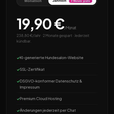
Jährlich
Monatlich
2 Monate gratis
19,90 €
/Monat
238,80 €/Jahr · 2 Monate gespart · Jederzeit
kündbar.
KI-generierte Hundesalon-Website
SSL-Zertifikat
DSGVO-konformer Datenschutz &
Impressum
Premium Cloud Hosting
Änderungen jederzeit per Chat