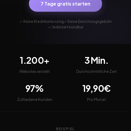
7 Tage gratis starten
✓ Keine Kreditkarte nötig
✓ Keine Einrichtungsgebühr
✓ Jederzeit kündbar
1.200+
3 Min.
Websites erstellt
Durchschnittliche Zeit
97%
19,90€
Zufriedene Kunden
Pro Monat
BEISPIEL