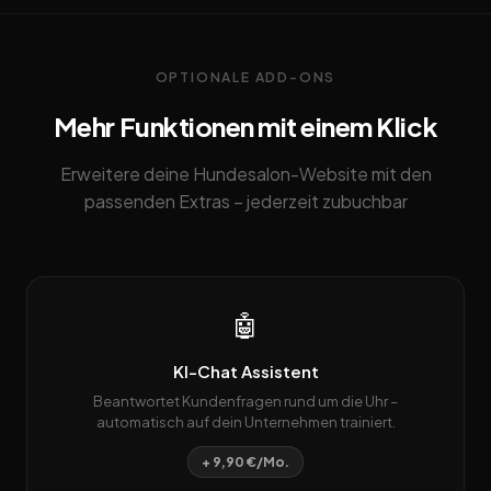
OPTIONALE ADD-ONS
Mehr Funktionen mit einem Klick
Erweitere deine Hundesalon-Website mit den
passenden Extras – jederzeit zubuchbar
🤖
KI-Chat Assistent
Beantwortet Kundenfragen rund um die Uhr –
automatisch auf dein Unternehmen trainiert.
+ 9,90 €/Mo.