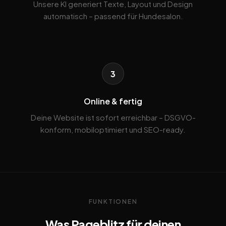
Unsere KI generiert Texte, Layout und Design
automatisch – passend für Hundesalon.
3
Online & fertig
Deine Website ist sofort erreichbar – DSGVO-
konform, mobiloptimiert und SEO-ready.
FUNKTIONEN
Was Pageblitz für deinen