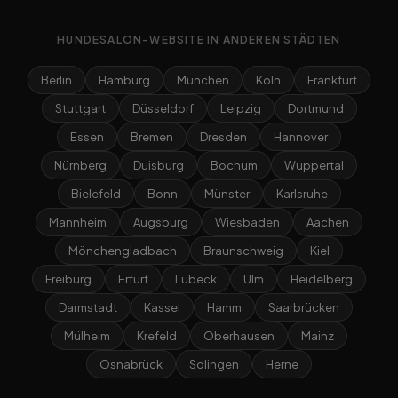
HUNDESALON-WEBSITE IN ANDEREN STÄDTEN
Berlin
Hamburg
München
Köln
Frankfurt
Stuttgart
Düsseldorf
Leipzig
Dortmund
Essen
Bremen
Dresden
Hannover
Nürnberg
Duisburg
Bochum
Wuppertal
Bielefeld
Bonn
Münster
Karlsruhe
Mannheim
Augsburg
Wiesbaden
Aachen
Mönchengladbach
Braunschweig
Kiel
Freiburg
Erfurt
Lübeck
Ulm
Heidelberg
Darmstadt
Kassel
Hamm
Saarbrücken
Mülheim
Krefeld
Oberhausen
Mainz
Osnabrück
Solingen
Herne