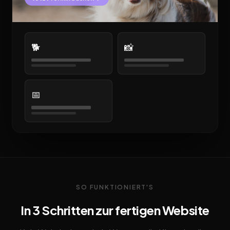
🐕
📸
📅
SO FUNKTIONIERT'S
In 3 Schritten zur fertigen Website