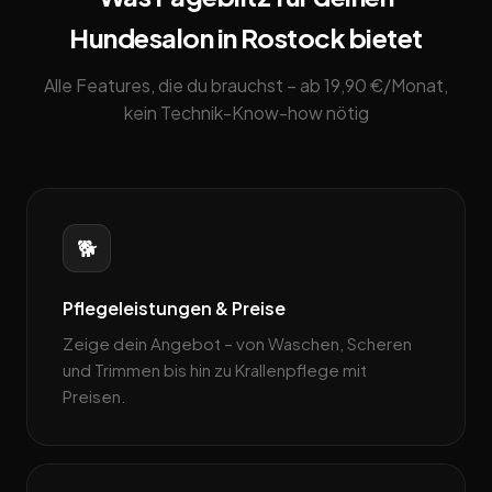
Hundesalon in Rostock bietet
Alle Features, die du brauchst – ab 19,90 €/Monat,
kein Technik-Know-how nötig
🐕
Pflegeleistungen & Preise
Zeige dein Angebot – von Waschen, Scheren
und Trimmen bis hin zu Krallenpflege mit
Preisen.