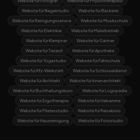
Website für Fotograf
Website für Physiotherapeut
Website für Nagelstudio
Website für Bäckerei
Website für Reinigungsservice
Website für Musikschule
Website für Elektriker
Website für Malerbetrieb
Website für Klempner
Website für Gärtner
Website für Tierarzt
Website für Apotheke
Website für Yogastudio
Website für Fahrschule
Website für Kfz-Werkstatt
Website für Schlüsseldienst
Website für Architekt
Website für Innenarchitekt
Website für Buchhaltungsbüro
Website für Logopädie
Website für Ergotherapie
Website für Hebamme
Website für Pilatesstudio
Website für Reisebüro
Website für Hausreinigung
Website für Fotostudio