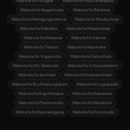
Website für Fotograf
Website für Physiotherapeut
Website für Nagelstudio
Website für Bäckerei
Website für Reinigungsservice
Website für Musikschule
Website für Elektriker
Website für Malerbetrieb
Website für Klempner
Website für Gärtner
Website für Tierarzt
Website für Apotheke
Website für Yogastudio
Website für Fahrschule
Website für Kfz-Werkstatt
Website für Schlüsseldienst
Website für Architekt
Website für Innenarchitekt
Website für Buchhaltungsbüro
Website für Logopädie
Website für Ergotherapie
Website für Hebamme
Website für Pilatesstudio
Website für Reisebüro
Website für Hausreinigung
Website für Fotostudio