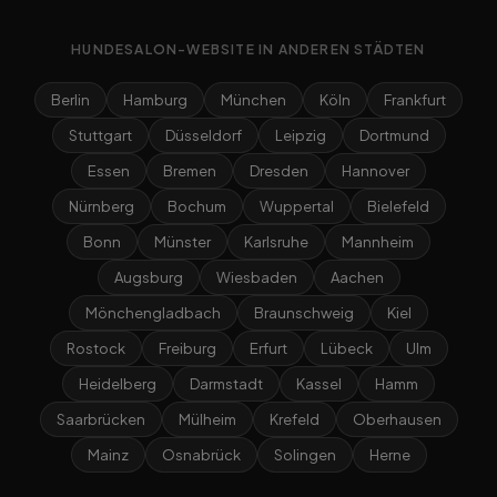
HUNDESALON-WEBSITE IN ANDEREN STÄDTEN
Berlin
Hamburg
München
Köln
Frankfurt
Stuttgart
Düsseldorf
Leipzig
Dortmund
Essen
Bremen
Dresden
Hannover
Nürnberg
Bochum
Wuppertal
Bielefeld
Bonn
Münster
Karlsruhe
Mannheim
Augsburg
Wiesbaden
Aachen
Mönchengladbach
Braunschweig
Kiel
Rostock
Freiburg
Erfurt
Lübeck
Ulm
Heidelberg
Darmstadt
Kassel
Hamm
Saarbrücken
Mülheim
Krefeld
Oberhausen
Mainz
Osnabrück
Solingen
Herne