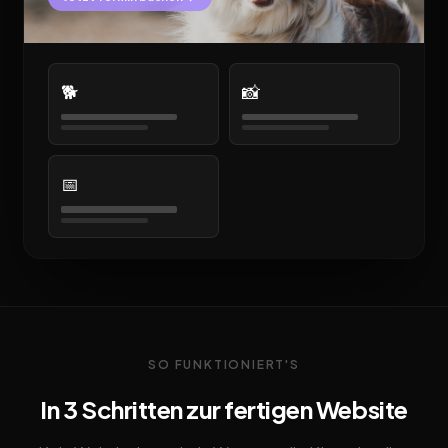
🐕
📸
📅
SO FUNKTIONIERT'S
In 3 Schritten zur fertigen Website