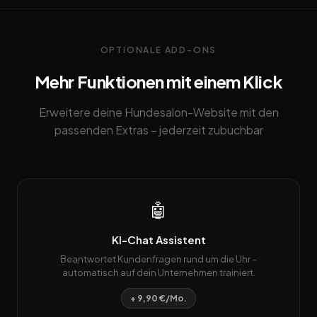
OPTIONALE ADD-ONS
Mehr Funktionen mit einem Klick
Erweitere deine Hundesalon-Website mit den
passenden Extras – jederzeit zubuchbar
🤖
KI-Chat Assistent
Beantwortet Kundenfragen rund um die Uhr –
automatisch auf dein Unternehmen trainiert.
+ 9,90 €/Mo.