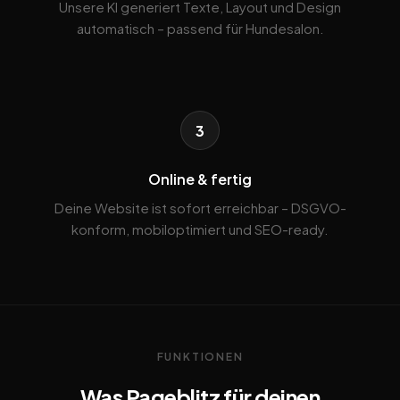
Unsere KI generiert Texte, Layout und Design
automatisch – passend für Hundesalon.
3
Online & fertig
Deine Website ist sofort erreichbar – DSGVO-
konform, mobiloptimiert und SEO-ready.
FUNKTIONEN
Was Pageblitz für deinen