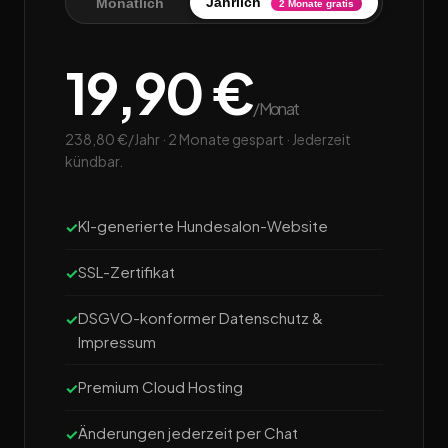
Jährlich
Monatlich
2 Monate gratis
19,90 €
/Monat
238,80 €/Jahr · 2 Monate gespart · Jederzeit
kündbar.
KI-generierte Hundesalon-Website
SSL-Zertifikat
DSGVO-konformer Datenschutz &
Impressum
Premium Cloud Hosting
Änderungen jederzeit per Chat