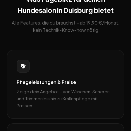
Hundesalon in Duisburg bietet
Alle Features, die du brauchst – ab 19,90 €/Monat,
kein Technik-Know-how nötig
🐕
Pflegeleistungen & Preise
Zeige dein Angebot – von Waschen, Scheren
und Trimmen bis hin zu Krallenpflege mit
Preisen.