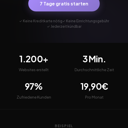
7 Tage gratis starten
✓ Keine Kreditkarte nötig
✓ Keine Einrichtungsgebühr
✓ Jederzeit kündbar
1.200+
3 Min.
Websites erstellt
Durchschnittliche Zeit
97%
19,90€
Zufriedene Kunden
Pro Monat
BEISPIEL