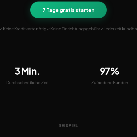
7 Tage gratis starten
✓ Keine Kreditkarte nötig
✓ Keine Einrichtungsgebühr
✓ Jederzeit kündba
3 Min.
97%
Durchschnittliche Zeit
Zufriedene Kunden
BEISPIEL