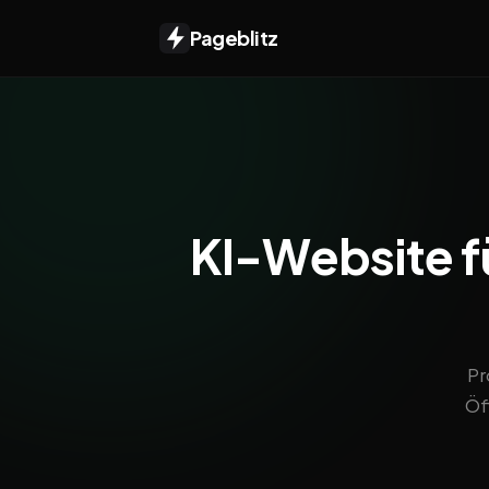
Pageblitz
KI-Website fü
Pr
Öf