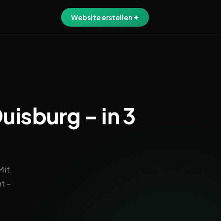
Website erstellen ✦
uisburg – in 3
Mit
t –