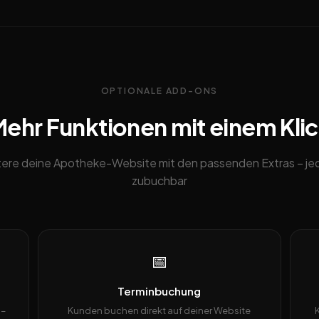
OPTIONALE ADD-ONS
ehr Funktionen mit einem Kli
tere deine Apotheke-Website mit den passenden Extras – jed
zubuchbar
📅
Terminbuchung
 –
Kunden buchen direkt auf deiner Website