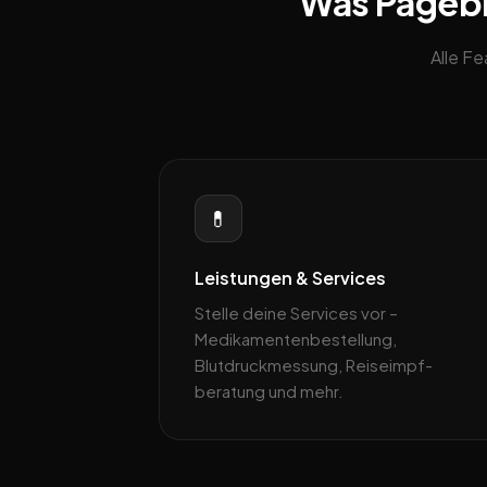
Was Pagebli
Alle F
💊
Leistungen & Services
Stelle deine Services vor –
Medikamenten­bestellung,
Blutdruckmessung, Reiseimpf­
beratung und mehr.