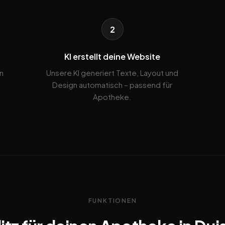
2
KI erstellt deine Website
n
Unsere KI generiert Texte, Layout und
Design automatisch – passend für
Apotheke.
FUNKTIONEN