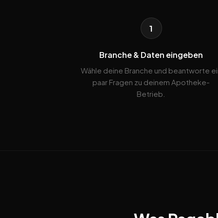
1
Branche & Daten eingeben
Wähle deine Branche und beantworte ei
paar Fragen zu deinem Apotheke-
Betrieb.