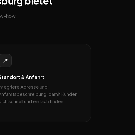
sburg bietet
now-how
📍
Standort & Anfahrt
Integriere Adresse und
Anfahrtsbeschreibung, damit Kunden
dich schnell und einfach finden.