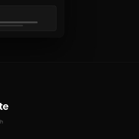
te
ch