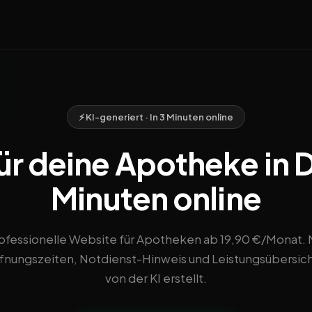
⚡ KI-generiert · In 3 Minuten online
r deine Apotheke in D
Minuten online
ofessionelle Website für Apotheken ab 19,90 €/Monat. 
fnungszeiten, Notdienst-Hinweis und Leistungsübersich
von der KI erstellt.