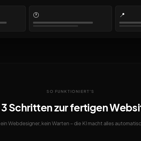
🕐
📍
SO FUNKTIONIERT'S
n 3 Schritten zur fertigen Websi
ein Webdesigner, kein Warten – die KI macht alles automatis