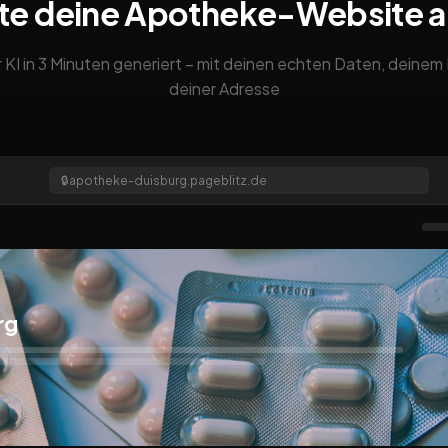
te deine Apotheke-Website 
 KI in 3 Minuten generiert – mit deinen echten Daten, deine
deiner Adresse
🔒
apotheke-duisburg.pageblitz.de
rg