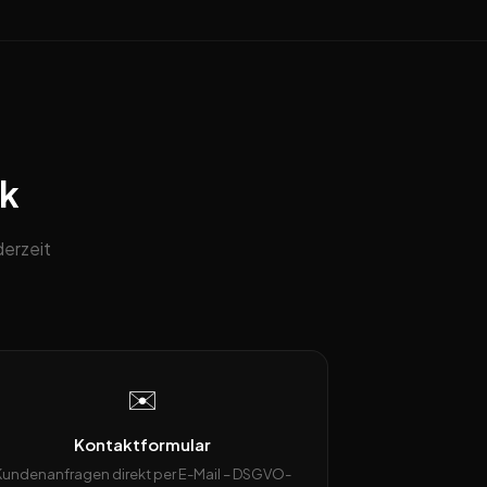
ck
erzeit
✉️
Kontaktformular
Kundenanfragen direkt per E-Mail – DSGVO-