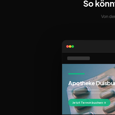
So könn
Von der
Apotheke Duisbu
Jetzt Termin buchen →