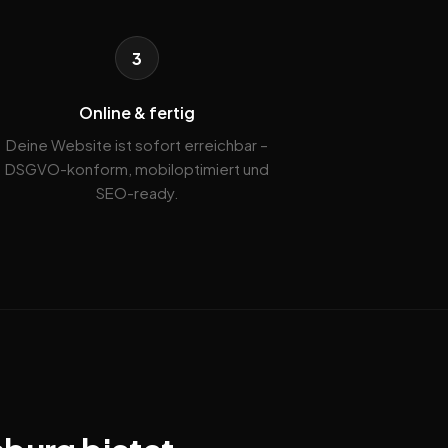
3
Online & fertig
Deine Website ist sofort erreichbar –
DSGVO-konform, mobiloptimiert und
SEO-ready.