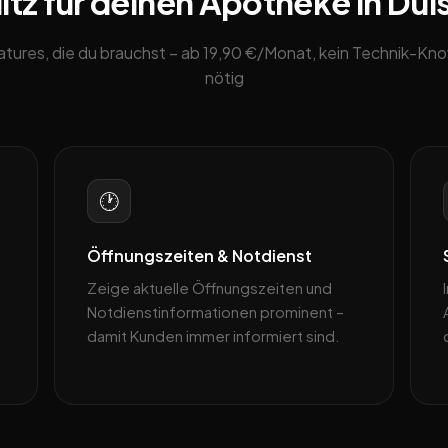
tz für deinen Apotheke in Dui
eatures, die du brauchst – ab 19,90 €/Monat, kein Technik-K
nötig
🕐
Öffnungszeiten & Notdienst
Zeige aktuelle Öffnungszeiten und
Notdienstinformationen prominent –
damit Kunden immer informiert sind.