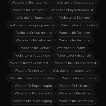
Website für Rechtsanwalt
Website für Steuerberater
Website für Fotograf
Website für Physiotherapeut
Website für Nagelstudio
Website für Bäckerei
Website für Reinigungsservice
Website für Hundesalon
Website für Musikschule
Website für Elektriker
Website für Malerbetrieb
Website für Klempner
Website für Gärtner
Website für Tierarzt
Website für Yogastudio
Website für Fahrschule
Website für Kfz-Werkstatt
Website für Schlüsseldienst
Website für Architekt
Website für Innenarchitekt
Website für Buchhaltungsbüro
Website für Logopädie
Website für Ergotherapie
Website für Hebamme
Website für Pilatesstudio
Website für Reisebüro
Website für Hausreinigung
Website für Fotostudio