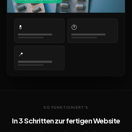
💊
🕐
📍
SO FUNKTIONIERT'S
In 3 Schritten zur fertigen Website