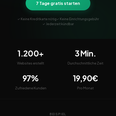
7 Tage gratis starten
✓ Keine Kreditkarte nötig
✓ Keine Einrichtungsgebühr
✓ Jederzeit kündbar
1.200+
3 Min.
Websites erstellt
Durchschnittliche Zeit
97%
19,90€
Zufriedene Kunden
Pro Monat
BEISPIEL