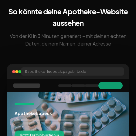
So könnte deine Apotheke-Website
aussehen
Von der KI in 3 Minuten generiert – mit deinen echten
Daten, deinem Namen, deiner Adresse
🔒
apotheke-luebeck.pageblitz.de
Apotheke Lübeck
Jetzt Termin buchen →