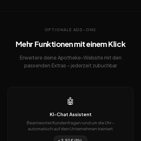
OPTIONALE ADD-ONS
Mehr Funktionen mit einem Klick
Erweitere deine Apotheke-Website mit den
passenden Extras – jederzeit zubuchbar
🤖
KI-Chat Assistent
Beantwortet Kundenfragen rund um die Uhr –
automatisch auf dein Unternehmen trainiert.
+ 9,90 €/Mo.