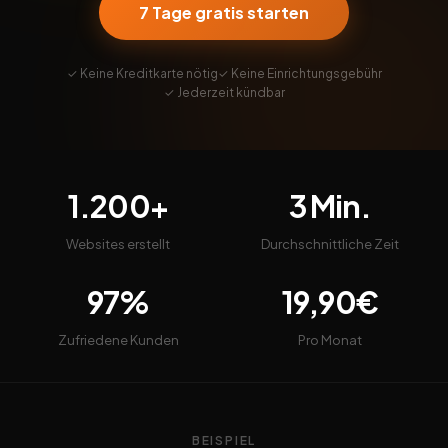
7 Tage gratis starten
✓ Keine Kreditkarte nötig
✓ Keine Einrichtungsgebühr
✓ Jederzeit kündbar
1.200+
3 Min.
Websites erstellt
Durchschnittliche Zeit
97%
19,90€
Zufriedene Kunden
Pro Monat
BEISPIEL