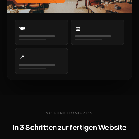
🍽️
📅
📍
SO FUNKTIONIERT'S
In 3 Schritten zur fertigen Website