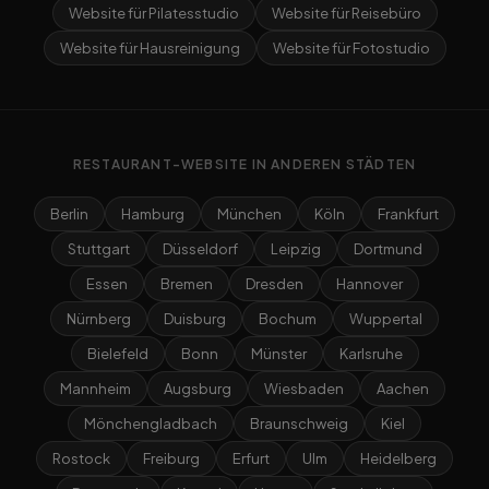
Website für Pilatesstudio
Website für Reisebüro
Website für Hausreinigung
Website für Fotostudio
RESTAURANT-WEBSITE IN ANDEREN STÄDTEN
Berlin
Hamburg
München
Köln
Frankfurt
Stuttgart
Düsseldorf
Leipzig
Dortmund
Essen
Bremen
Dresden
Hannover
Nürnberg
Duisburg
Bochum
Wuppertal
Bielefeld
Bonn
Münster
Karlsruhe
Mannheim
Augsburg
Wiesbaden
Aachen
Mönchengladbach
Braunschweig
Kiel
Rostock
Freiburg
Erfurt
Ulm
Heidelberg