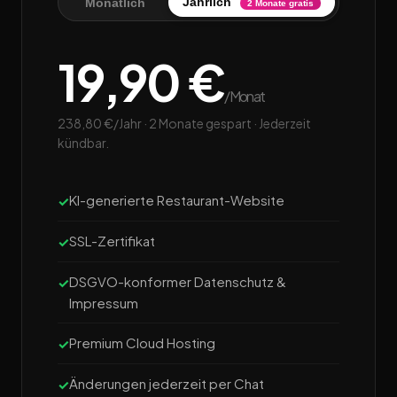
Jährlich
Monatlich
2 Monate gratis
19,90 €
/Monat
238,80 €/Jahr · 2 Monate gespart · Jederzeit
kündbar.
KI-generierte Restaurant-Website
SSL-Zertifikat
DSGVO-konformer Datenschutz &
Impressum
Premium Cloud Hosting
Änderungen jederzeit per Chat