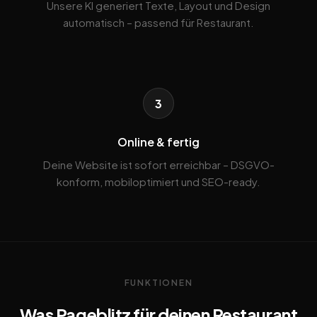
Unsere KI generiert Texte, Layout und Design
automatisch – passend für Restaurant.
3
Online & fertig
Deine Website ist sofort erreichbar – DSGVO-
konform, mobiloptimiert und SEO-ready.
FUNKTIONEN
Was Pageblitz für deinen Restaurant