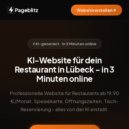
Pageblitz
Website erstellen ✦
⚡ KI-generiert · In 3 Minuten online
KI-Website für dein
Restaurant in Lübeck – in 3
Minuten online
Professionelle Website für Restaurants ab 19,90
€/Monat. Speisekarte, Öffnungszeiten, Tisch-
Reservierung – alles von der KI erstellt.