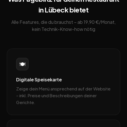
in Lübeck bietet
Alle Features, die du brauchst – ab 19,90 €/Monat,
kein Technik-Know-how nötig
🍽️
Digitale Speisekarte
Zeige dein Menü ansprechend auf der Website
– inkl. Preise und Beschreibungen deiner
Gerichte.