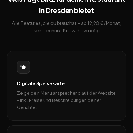
in Dresden bietet
Alle Features, die du brauchst – ab 19,90 €/Monat,
kein Technik-Know-how nötig
🍽️
Digitale Speisekarte
Zeige dein Menü ansprechend auf der Website
– inkl. Preise und Beschreibungen deiner
Gerichte.