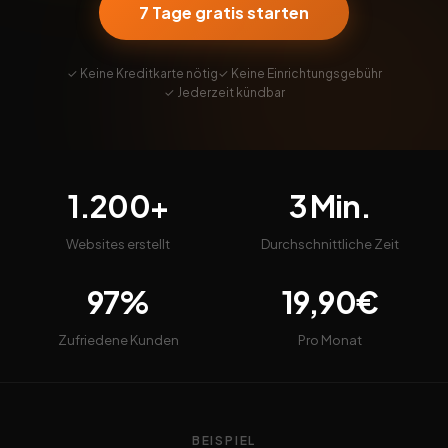
7 Tage gratis starten
✓ Keine Kreditkarte nötig
✓ Keine Einrichtungsgebühr
✓ Jederzeit kündbar
1.200+
3 Min.
Websites erstellt
Durchschnittliche Zeit
97%
19,90€
Zufriedene Kunden
Pro Monat
BEISPIEL