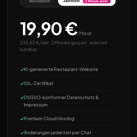
Jährlich
Monatlich
2 Monate gratis
19,90 €
/Monat
238,80 €/Jahr · 2 Monate gespart · Jederzeit
kündbar.
KI-generierte Restaurant-Website
SSL-Zertifikat
DSGVO-konformer Datenschutz &
Impressum
Premium Cloud Hosting
Änderungen jederzeit per Chat