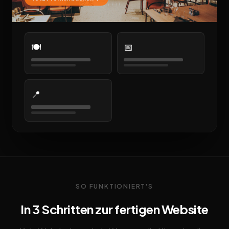
🍽️
📅
📍
SO FUNKTIONIERT'S
In 3 Schritten zur fertigen Website