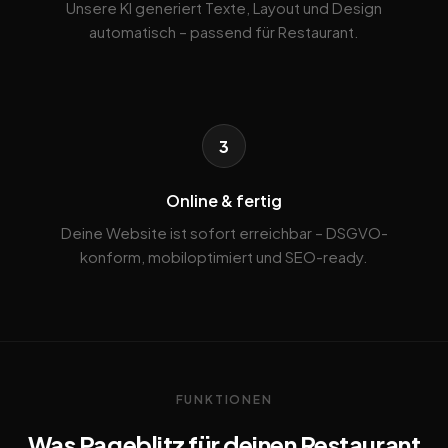
Unsere KI generiert Texte, Layout und Design
automatisch – passend für Restaurant.
3
Online & fertig
Deine Website ist sofort erreichbar – DSGVO-
konform, mobiloptimiert und SEO-ready.
FUNKTIONEN
Was Pageblitz für deinen Restaurant