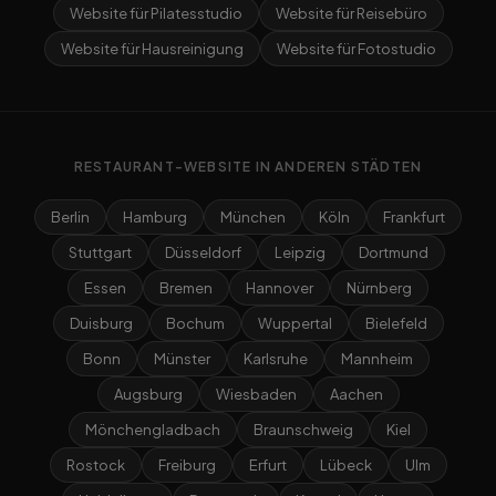
Website für Pilatesstudio
Website für Reisebüro
Website für Hausreinigung
Website für Fotostudio
RESTAURANT-WEBSITE IN ANDEREN STÄDTEN
Berlin
Hamburg
München
Köln
Frankfurt
Stuttgart
Düsseldorf
Leipzig
Dortmund
Essen
Bremen
Hannover
Nürnberg
Duisburg
Bochum
Wuppertal
Bielefeld
Bonn
Münster
Karlsruhe
Mannheim
Augsburg
Wiesbaden
Aachen
Mönchengladbach
Braunschweig
Kiel
Rostock
Freiburg
Erfurt
Lübeck
Ulm