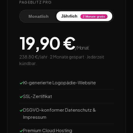
PAGEBLITZ PRO
Jährlich
Monatlich
2 Monate gratis
19,90 €
/Monat
238,80 €/Jahr · 2 Monate gespart · Jederzeit
kündbar.
KI-generierte Logopädie-Website
SSL-Zertifikat
DSGVO-konformer Datenschutz &
Impressum
Premium Cloud Hosting