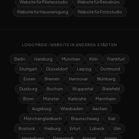
Website für Pilatesstudio
Website für Reisebüro
Website für Hausreinigung
Website für Fotostudio
LOGOPÄDIE-WEBSITE IN ANDEREN STÄDTEN
Berlin
Hamburg
München
Köln
Frankfurt
Stuttgart
Düsseldorf
Leipzig
Dortmund
Essen
Bremen
Hannover
Nürnberg
Duisburg
Bochum
Wuppertal
Bielefeld
Bonn
Münster
Karlsruhe
Mannheim
Augsburg
Wiesbaden
Aachen
Mönchengladbach
Braunschweig
Kiel
Rostock
Freiburg
Erfurt
Lübeck
Ulm
Heidelberg
Darmstadt
Kassel
Hamm