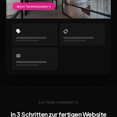
Jetzt Termin buchen →
🗣️
📋
📅
SO FUNKTIONIERT'S
In 3 Schritten zur fertigen Website