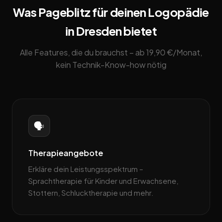
Was Pageblitz für deinen Logopädie
in Dresden bietet
Alle Features, die du brauchst – ab 19,90 €/Monat,
kein Technik-Know-how nötig
🗣️
Therapieangebote
Erkläre dein Leistungsspektrum –
Sprachtherapie für Kinder und Erwachsene,
Stottern, Schlucktherapie und mehr.