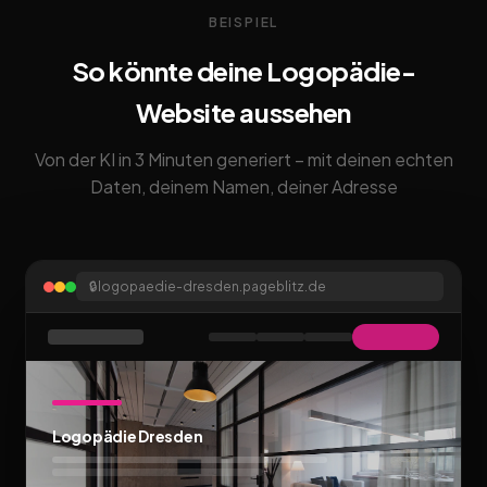
BEISPIEL
So könnte deine Logopädie-
Website aussehen
Von der KI in 3 Minuten generiert – mit deinen echten
Daten, deinem Namen, deiner Adresse
🔒
logopaedie-dresden.pageblitz.de
Logopädie Dresden