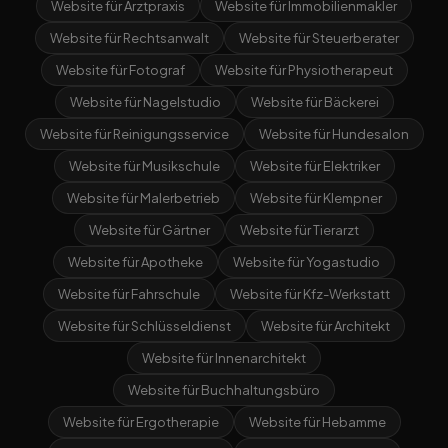
Website für Arztpraxis
Website für Immobilienmakler
Website für Rechtsanwalt
Website für Steuerberater
Website für Fotograf
Website für Physiotherapeut
Website für Nagelstudio
Website für Bäckerei
Website für Reinigungsservice
Website für Hundesalon
Website für Musikschule
Website für Elektriker
Website für Malerbetrieb
Website für Klempner
Website für Gärtner
Website für Tierarzt
Website für Apotheke
Website für Yogastudio
Website für Fahrschule
Website für Kfz-Werkstatt
Website für Schlüsseldienst
Website für Architekt
Website für Innenarchitekt
Website für Buchhaltungsbüro
Website für Ergotherapie
Website für Hebamme