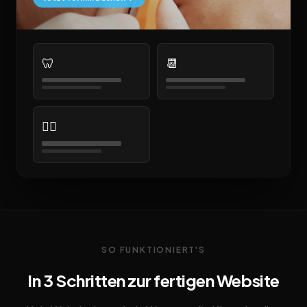
🦷
📆
👨‍⚕️
SO FUNKTIONIERT'S
In 3 Schritten zur fertigen Website