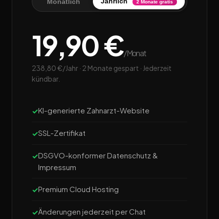
Jährlich
Monatlich
2 Monate gratis
19,90 €
/Monat
238,80 €/Jahr · 2 Monate gespart · Jederzeit
kündbar.
KI-generierte Zahnarzt-Website
SSL-Zertifikat
DSGVO-konformer Datenschutz &
Impressum
Premium Cloud Hosting
Änderungen jederzeit per Chat