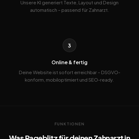
Unsere KI generiert Texte, Layout und Design
automatisch – passend für Zahnarzt.
3
Online & fertig
Deine Website ist sofort erreichbar – DSGVO-
konform, mobiloptimiert und SEO-ready.
FUNKTIONEN
Was Pageblitz für deinen Zahnarzt in