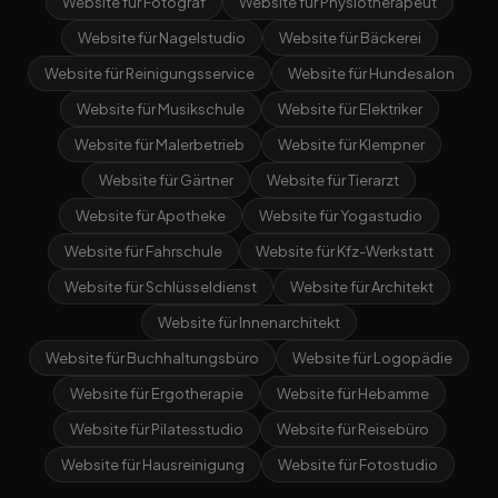
Website für Fotograf
Website für Physiotherapeut
Website für Nagelstudio
Website für Bäckerei
Website für Reinigungsservice
Website für Hundesalon
Website für Musikschule
Website für Elektriker
Website für Malerbetrieb
Website für Klempner
Website für Gärtner
Website für Tierarzt
Website für Apotheke
Website für Yogastudio
Website für Fahrschule
Website für Kfz-Werkstatt
Website für Schlüsseldienst
Website für Architekt
Website für Innenarchitekt
Website für Buchhaltungsbüro
Website für Logopädie
Website für Ergotherapie
Website für Hebamme
Website für Pilatesstudio
Website für Reisebüro
Website für Hausreinigung
Website für Fotostudio