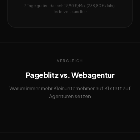
7 Tage gratis · danach 19,90 €/Mo. (238,80 €/Jahr) ·
Jederzeit kündbar
VERGLEICH
Pageblitz vs. Webagentur
Warum immer mehr Kleinunternehmer auf KI statt auf
Agenturen setzen