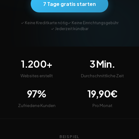
7 Tage gratis starten
✓ Keine Kreditkarte nötig
✓ Keine Einrichtungsgebühr
✓ Jederzeit kündbar
1.200+
3 Min.
Websites erstellt
Durchschnittliche Zeit
97%
19,90€
Zufriedene Kunden
Pro Monat
BEISPIEL