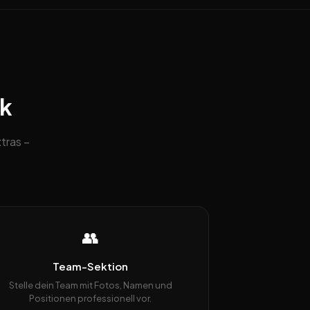
ck
tras –
👥
Team-Sektion
Stelle dein Team mit Fotos, Namen und
Positionen professionell vor.