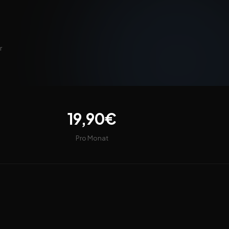
r
19,90€
Pro Monat