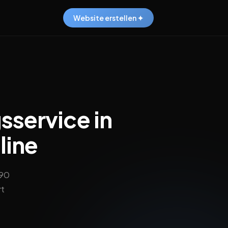
Website erstellen ✦
sservice in
line
,90
rt