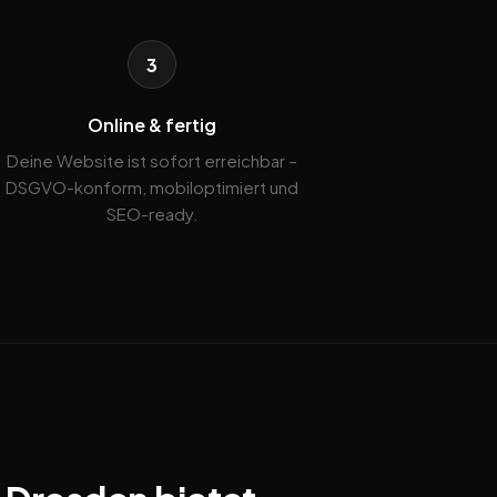
3
Online & fertig
Deine Website ist sofort erreichbar –
DSGVO-konform, mobiloptimiert und
SEO-ready.