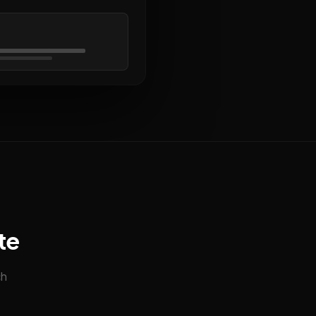
te
ch