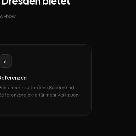
n Dresden bietet
now-how
⭐
Referenzen
Präsentiere zufriedene Kunden und
Referenzprojekte für mehr Vertrauen.