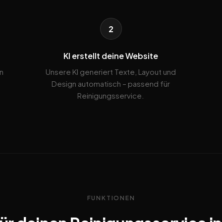
2
KI erstellt deine Website
n
Unsere KI generiert Texte, Layout und
Design automatisch – passend für
Reinigungsservice.
FUNKTIONEN