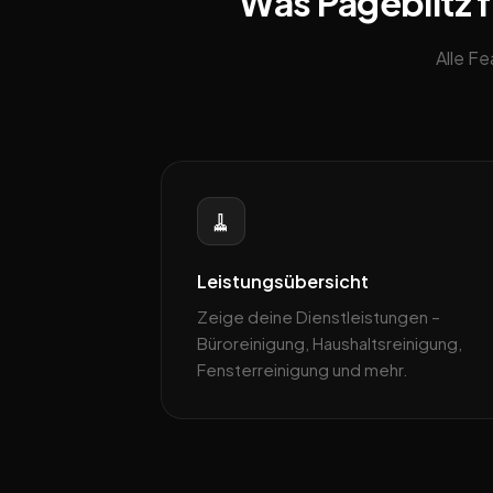
Was Pageblitz f
Alle F
🧹
Leistungsübersicht
Zeige deine Dienstleistungen –
Büroreinigung, Haushaltsreinigung,
Fensterreinigung und mehr.