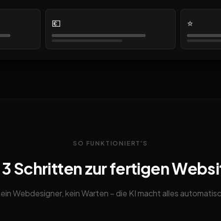
💶
⭐
SO FUNKTIONIERT'S
n 3 Schritten zur fertigen Websi
ein Webdesigner, kein Warten – die KI macht alles automatis