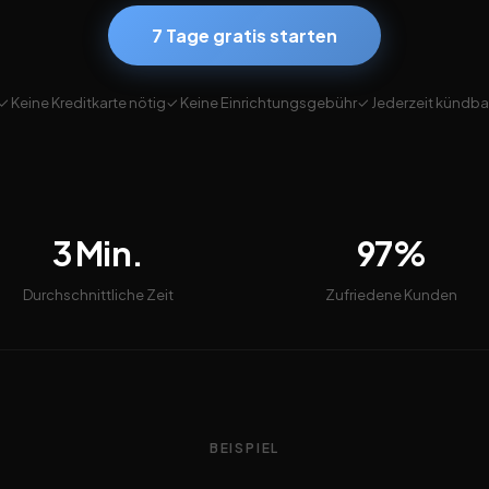
7 Tage gratis starten
✓ Keine Kreditkarte nötig
✓ Keine Einrichtungsgebühr
✓ Jederzeit kündba
3 Min.
97%
Durchschnittliche Zeit
Zufriedene Kunden
BEISPIEL