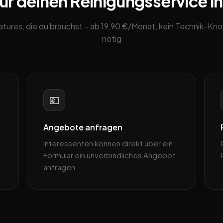
ür deinen Reinigungsservice i
eatures, die du brauchst – ab 19,90 €/Monat, kein Technik-K
nötig
💶
Angebote anfragen
Interessenten können direkt über ein
Formular ein unverbindliches Angebot
anfragen.