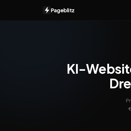
Pageblitz
KI-Website
Dre
Pr
€