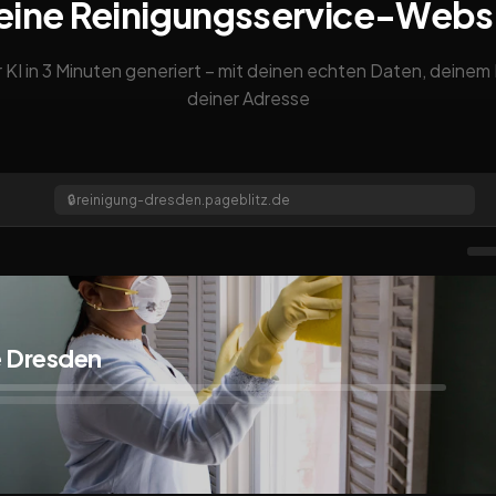
eine Reinigungsservice-Webs
 KI in 3 Minuten generiert – mit deinen echten Daten, deine
deiner Adresse
🔒
reinigung-dresden.pageblitz.de
e Dresden