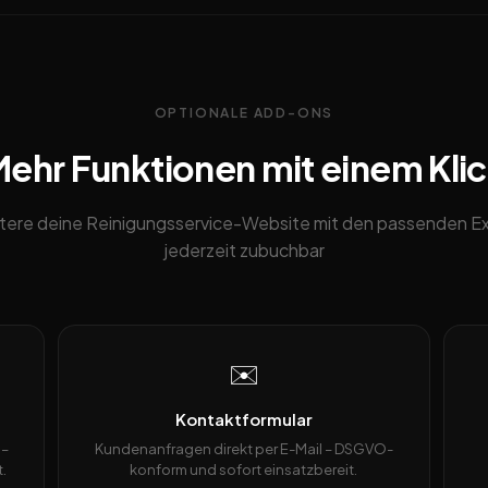
OPTIONALE ADD-ONS
ehr Funktionen mit einem Kli
tere deine Reinigungsservice-Website mit den passenden Ex
jederzeit zubuchbar
✉️
Kontaktformular
 –
Kundenanfragen direkt per E-Mail – DSGVO-
.
konform und sofort einsatzbereit.