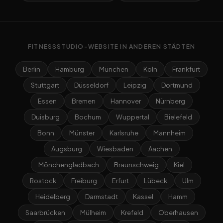
FITNESSSTUDIO-WEBSITE IN ANDEREN STÄDTEN
Berlin
Hamburg
München
Köln
Frankfurt
Stuttgart
Düsseldorf
Leipzig
Dortmund
Essen
Bremen
Hannover
Nürnberg
Duisburg
Bochum
Wuppertal
Bielefeld
Bonn
Münster
Karlsruhe
Mannheim
Augsburg
Wiesbaden
Aachen
Mönchengladbach
Braunschweig
Kiel
Rostock
Freiburg
Erfurt
Lübeck
Ulm
Heidelberg
Darmstadt
Kassel
Hamm
Saarbrücken
Mülheim
Krefeld
Oberhausen