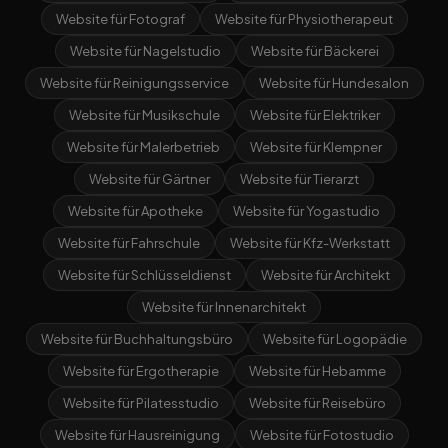
Website für Fotograf
Website für Physiotherapeut
Website für Nagelstudio
Website für Bäckerei
Website für Reinigungsservice
Website für Hundesalon
Website für Musikschule
Website für Elektriker
Website für Malerbetrieb
Website für Klempner
Website für Gärtner
Website für Tierarzt
Website für Apotheke
Website für Yogastudio
Website für Fahrschule
Website für Kfz-Werkstatt
Website für Schlüsseldienst
Website für Architekt
Website für Innenarchitekt
Website für Buchhaltungsbüro
Website für Logopädie
Website für Ergotherapie
Website für Hebamme
Website für Pilatesstudio
Website für Reisebüro
Website für Hausreinigung
Website für Fotostudio