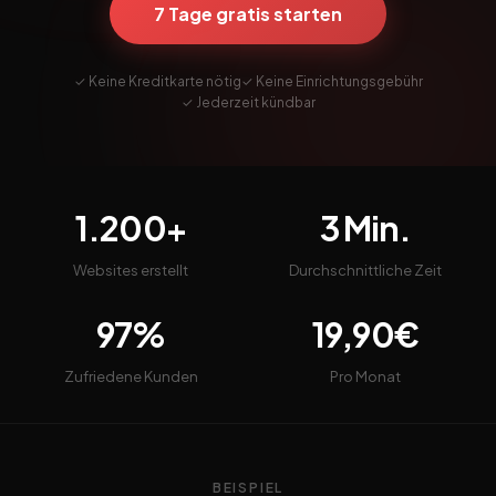
7 Tage gratis starten
✓ Keine Kreditkarte nötig
✓ Keine Einrichtungsgebühr
✓ Jederzeit kündbar
1.200+
3 Min.
Websites erstellt
Durchschnittliche Zeit
97%
19,90€
Zufriedene Kunden
Pro Monat
BEISPIEL