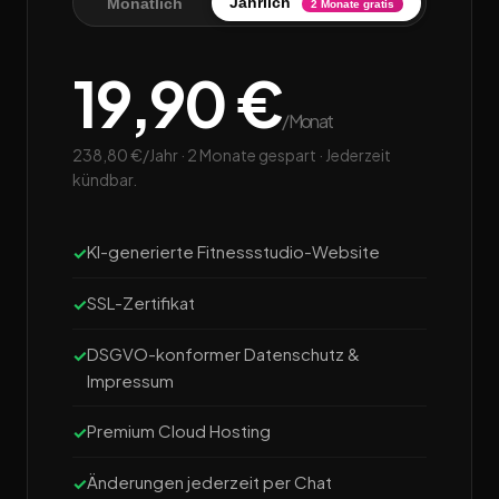
Jährlich
Monatlich
2 Monate gratis
19,90 €
/Monat
238,80 €/Jahr · 2 Monate gespart · Jederzeit
kündbar.
KI-generierte Fitnessstudio-Website
SSL-Zertifikat
DSGVO-konformer Datenschutz &
Impressum
Premium Cloud Hosting
Änderungen jederzeit per Chat