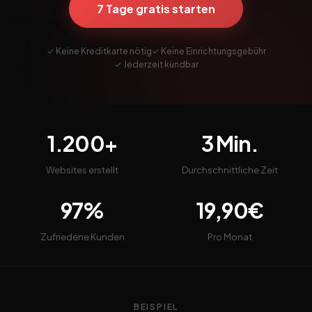
7 Tage gratis starten
✓ Keine Kreditkarte nötig
✓ Keine Einrichtungsgebühr
✓ Jederzeit kündbar
1.200+
3 Min.
Websites erstellt
Durchschnittliche Zeit
97%
19,90€
Zufriedene Kunden
Pro Monat
BEISPIEL