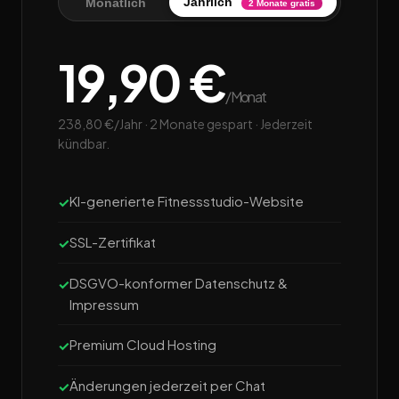
Jährlich
Monatlich
2 Monate gratis
19,90 €
/Monat
238,80 €/Jahr · 2 Monate gespart · Jederzeit
kündbar.
KI-generierte Fitnessstudio-Website
SSL-Zertifikat
DSGVO-konformer Datenschutz &
Impressum
Premium Cloud Hosting
Änderungen jederzeit per Chat