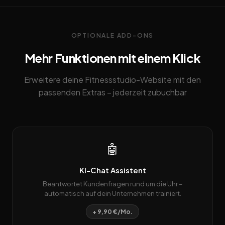
OPTIONALE ADD-ONS
Mehr Funktionen mit einem Klick
Erweitere deine Fitnessstudio-Website mit den
passenden Extras – jederzeit zubuchbar
🤖
KI-Chat Assistent
Beantwortet Kundenfragen rund um die Uhr –
automatisch auf dein Unternehmen trainiert.
+ 9,90 €/Mo.