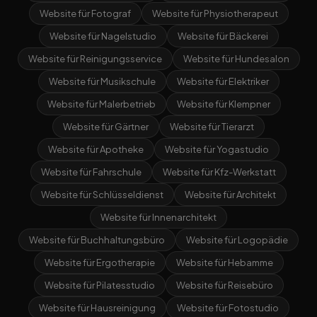
Website für Fotograf
Website für Physiotherapeut
Website für Nagelstudio
Website für Bäckerei
Website für Reinigungsservice
Website für Hundesalon
Website für Musikschule
Website für Elektriker
Website für Malerbetrieb
Website für Klempner
Website für Gärtner
Website für Tierarzt
Website für Apotheke
Website für Yogastudio
Website für Fahrschule
Website für Kfz-Werkstatt
Website für Schlüsseldienst
Website für Architekt
Website für Innenarchitekt
Website für Buchhaltungsbüro
Website für Logopädie
Website für Ergotherapie
Website für Hebamme
Website für Pilatesstudio
Website für Reisebüro
Website für Hausreinigung
Website für Fotostudio