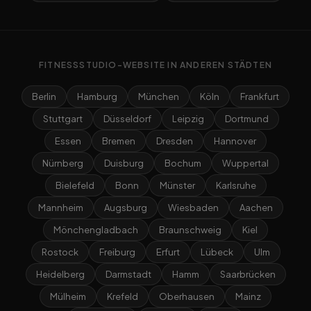
FITNESSSTUDIO-WEBSITE IN ANDEREN STÄDTEN
Berlin
Hamburg
München
Köln
Frankfurt
Stuttgart
Düsseldorf
Leipzig
Dortmund
Essen
Bremen
Dresden
Hannover
Nürnberg
Duisburg
Bochum
Wuppertal
Bielefeld
Bonn
Münster
Karlsruhe
Mannheim
Augsburg
Wiesbaden
Aachen
Mönchengladbach
Braunschweig
Kiel
Rostock
Freiburg
Erfurt
Lübeck
Ulm
Heidelberg
Darmstadt
Hamm
Saarbrücken
Mülheim
Krefeld
Oberhausen
Mainz